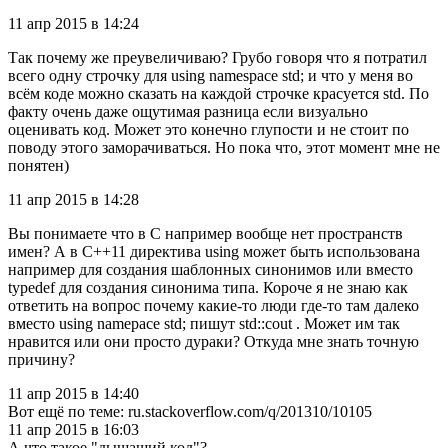
11 апр 2015 в 14:24
Так почему же преувеличиваю? Грубо говоря что я потратил
всего одну строчку для using namespace std; и что у меня во
всём коде можно сказать на каждой строчке красуется std. По
факту очень даже ощутимая разница если визуально
оценивать код. Может это конечно глупости и не стоит по
поводу этого заморачиваться. Но пока что, этот момент мне не
понятен)
11 апр 2015 в 14:28
Вы понимаете что в C например вообще нет пространств
имен? А в С++11 директива using может быть использована
например для создания шаблонных синонимов или вместо
typedef для создания синонима типа. Короче я не знаю как
ответить на вопрос почему какие-то люди где-то там далеко
вместо using namepace std; пишут std::cout . Может им так
нравится или они просто дураки? Откуда мне знать точную
причину?
11 апр 2015 в 14:40
Вот ещё по теме: ru.stackoverflow.com/q/201310/10105
11 апр 2015 в 16:03
А что такое "дышащий код"?