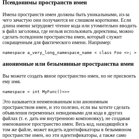
Псевдонимы пространств имен
Имена пространств имен должны быть уникальными, из-за
чего зачастую они получаются не слишком короткими. Если
длина имени затрудняет чтение кода или утомительно вводить
в файл заголовка, где нельзя использовать директивы, можно
сделать псевдоним пространства имен, который служит
сокращенным для фактического имени. Например:
namespace a_very_long_namespace_name < class Foo <>; > 
анонимные или безымянные пространства имен
Вы можете создать явное пространство имен, но не присвоить
ему имя.
namespace < int MyFunc()<>>
Это называется неименованным или анонимным
пространством имен, и это полезно, если вы хотите сделать
объявления переменных невидимыми для кода в других
файлах (т. е. дать им внутреннюю компоновку), не создавая
именованное пространство имен. Весь код, находящийся в
том же файле, может видеть идентификаторы в безымянном
пространстве имен, но эти идентификаторы, а также само