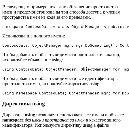
В следующем примере показано объявление пространства
имен и продемонстрированы три способа доступа к членам
пространства имен из кода за его пределами.
namespace ContosoData < class ObjectManager < public: 
Использование полного имени:
ContosoData::ObjectManager mgr; mgr.DoSomething(); Cont
Чтобы добавить в область видимости один идентификатор,
используйте объявление using:
using ContosoData::ObjectManager; ObjectManager mgr; mg
Чтобы добавить в область видимости все идентификаторы
пространства имен, используйте директиву using:
using namespace ContosoData; ObjectManager mgr; mgr.DoS
Директивы using
Директива
using
позволяет использовать все имена в объекте
namespace
без
имени пространства имен
в качестве явного
квалификатора. Используйте директиву using в файле