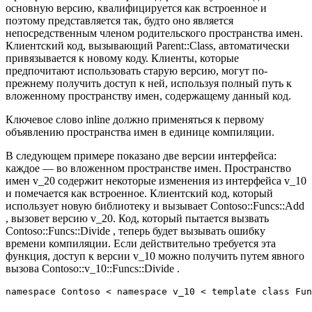
основную версию, квалифицируется как встроенное и
поэтому представляется так, будто оно является
непосредственным членом родительского пространства имен.
Клиентский код, вызывающий Parent::Class, автоматически
привязывается к новому коду. Клиенты, которые
предпочитают использовать старую версию, могут по-
прежнему получить доступ к ней, используя полный путь к
вложенному пространству имен, содержащему данный код.
Ключевое слово inline должно применяться к первому
объявлению пространства имен в единице компиляции.
В следующем примере показано две версии интерфейса:
каждое — во вложенном пространстве имен. Пространство
имен v_20 содержит некоторые изменения из интерфейса v_10
и помечается как встроенное. Клиентский код, который
использует новую библиотеку и вызывает Contoso::Funcs::Add
, вызовет версию v_20. Код, который пытается вызвать
Contoso::Funcs::Divide , теперь будет вызывать ошибку
времени компиляции. Если действительно требуется эта
функция, доступ к версии v_10 можно получить путем явного
вызова Contoso::v_10::Funcs::Divide .
namespace Contoso < namespace v_10 < template class Fun