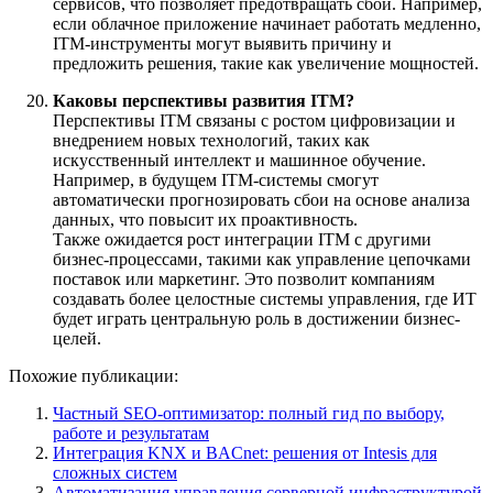
сервисов, что позволяет предотвращать сбои. Например,
если облачное приложение начинает работать медленно,
ITM-инструменты могут выявить причину и
предложить решения, такие как увеличение мощностей.
Каковы перспективы развития ITM?
Перспективы ITM связаны с ростом цифровизации и
внедрением новых технологий, таких как
искусственный интеллект и машинное обучение.
Например, в будущем ITM-системы смогут
автоматически прогнозировать сбои на основе анализа
данных, что повысит их проактивность.
Также ожидается рост интеграции ITM с другими
бизнес-процессами, такими как управление цепочками
поставок или маркетинг. Это позволит компаниям
создавать более целостные системы управления, где ИТ
будет играть центральную роль в достижении бизнес-
целей.
Похожие публикации:
Частный SEO-оптимизатор: полный гид по выбору,
работе и результатам
Интеграция KNX и BACnet: решения от Intesis для
сложных систем
Автоматизация управления серверной инфраструктурой