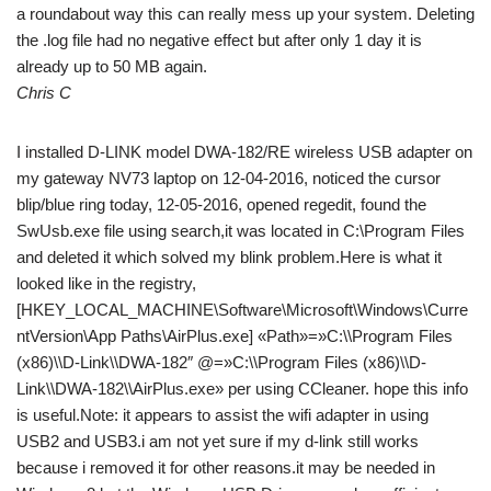
a roundabout way this can really mess up your system. Deleting
the .log file had no negative effect but after only 1 day it is
already up to 50 MB again.
Chris C
I installed D-LINK model DWA-182/RE wireless USB adapter on
my gateway NV73 laptop on 12-04-2016, noticed the cursor
blip/blue ring today, 12-05-2016, opened regedit, found the
SwUsb.exe file using search,it was located in C:\Program Files
and deleted it which solved my blink problem.Here is what it
looked like in the registry,
[HKEY_LOCAL_MACHINE\Software\Microsoft\Windows\Curre
ntVersion\App Paths\AirPlus.exe] «Path»=»C:\\Program Files
(x86)\\D-Link\\DWA-182″ @=»C:\\Program Files (x86)\\D-
Link\\DWA-182\\AirPlus.exe» per using CCleaner. hope this info
is useful.Note: it appears to assist the wifi adapter in using
USB2 and USB3.i am not yet sure if my d-link still works
because i removed it for other reasons.it may be needed in