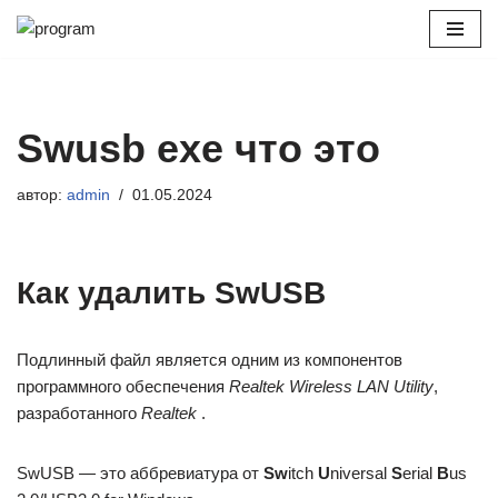
Перейти
к
содержимому
Swusb exe что это
автор:
admin
01.05.2024
Как удалить SwUSB
Подлинный файл является одним из компонентов
программного обеспечения
Realtek Wireless LAN Utility
,
разработанного
Realtek
.
SwUSB — это аббревиатура от
Sw
itch
U
niversal
S
erial
B
us