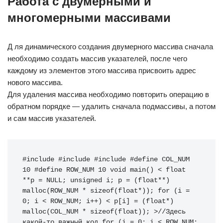
Работа с двумерными и
многомерными массивами
Д ля динамического создания двумерного массива сначала
необходимо создать массив указателей, после чего
каждому из элементов этого массива присвоить адрес
нового массива.
Для удаления массива необходимо повторить операцию в
обратном порядке — удалить сначала подмассивы, а потом
и сам массив указателей.
#include #include #include #define COL_NUM 
10 #define ROW_NUM 10 void main() < float 
**p = NULL; unsigned i; p = (float**) 
malloc(ROW_NUM * sizeof(float*)); for (i = 
0; i < ROW_NUM; i++) < p[i] = (float*) 
malloc(COL_NUM * sizeof(float)); >//Здесь 
какой-то важный код for (i = 0; i < ROW_NUM; 