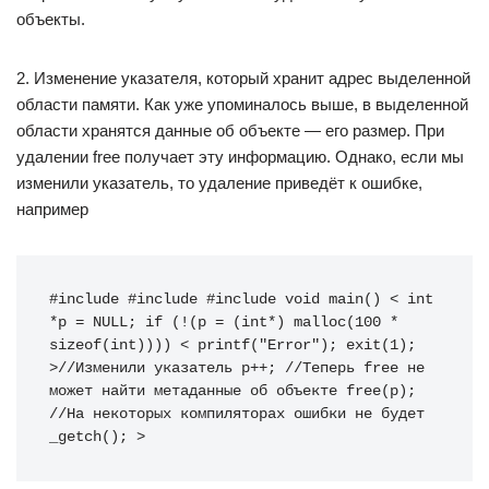
объекты.
2. Изменение указателя, который хранит адрес выделенной
области памяти. Как уже упоминалось выше, в выделенной
области хранятся данные об объекте — его размер. При
удалении free получает эту информацию. Однако, если мы
изменили указатель, то удаление приведёт к ошибке,
например
#include #include #include void main() < int 
*p = NULL; if (!(p = (int*) malloc(100 * 
sizeof(int)))) < printf("Error"); exit(1); 
>//Изменили указатель p++; //Теперь free не 
может найти метаданные об объекте free(p); 
//На некоторых компиляторах ошибки не будет 
_getch(); >