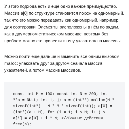
У этого подхода есть и ещё одно важное преимущество.
Массив a[0] по структуре становится похож на одномерный,
так что его можно передавать как одномерный, например,
для сортировки. Элементы расположены в нём по рядам,
как в двумерном статическом массиве, поэтому без
проблем можно его привести к типу указателя на массивы.
Можно пойти ещё дальше и заменить всё одним вызовом
malloc: упаковать друг за другом сначала массив
указателей, а потом массив массивов.
const int M = 100; const int N = 200; int 
**a = NULL; int i, j; a = (int**) malloc(M * 
sizeof(int*) + N * M * sizeof(int)); a[0] = 
(int*)(a + M); for (i = 1; i < M; i++) < 
a[i] = a[0] + i * N; >//Важные действия 
free(a);