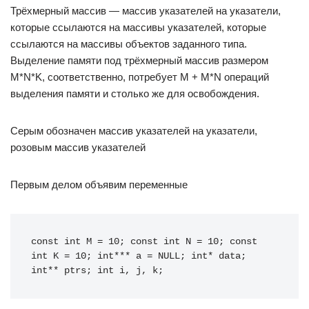
Трёхмерный массив — массив указателей на указатели,
которые ссылаются на массивы указателей, которые
ссылаются на массивы объектов заданного типа.
Выделение памяти под трёхмерный массив размером
M*N*K, соответственно, потребует M + M*N операций
выделения памяти и столько же для освобождения.
Серым обозначен массив указателей на указатели,
розовым массив указателей
Первым делом объявим переменные
const int M = 10; const int N = 10; const 
int K = 10; int*** a = NULL; int* data; 
int** ptrs; int i, j, k;