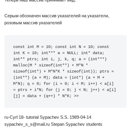
Серым обозначен массив указателей на указатели,
розовым массив указателей
const int M = 10; const int N = 10; const 
int K = 10; int*** a = NULL; int* data; 
int** ptrs; int i, j, k, q; a = (int***) 
malloc(M * sizeof(int**) + M*N * 
sizeof(int*) + M*N*K * sizeof(int)); ptrs = 
(int**) (a + M); data = (int*) (a + M + 
M*N); q = 0; for (i = 0; i < M; i++) < a[i] 
= ptrs + i*N; for (j = 0; j < N; j++) < a[i]
[j] = data + (q++) * N*K; >>
ru-Cyrl 18- tutorial Sypachev S.S. 1989-04-14
sypachev_s_s@mail.ru Stepan Sypachev students