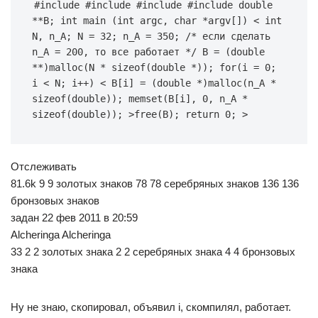
#include #include #include #include double 
**B; int main (int argc, char *argv[]) < int 
N, n_A; N = 32; n_A = 350; /* если сделать 
n_A = 200, то все работает */ B = (double 
**)malloc(N * sizeof(double *)); for(i = 0; 
i < N; i++) < B[i] = (double *)malloc(n_A * 
sizeof(double)); memset(B[i], 0, n_A * 
sizeof(double)); >free(B); return 0; >
Отслеживать
81.6k 9 9 золотых знаков 78 78 серебряных знаков 136 136
бронзовых знаков
задан 22 фев 2011 в 20:59
Alcheringa Alcheringa
33 2 2 золотых знака 2 2 серебряных знака 4 4 бронзовых
знака
Ну не знаю, скопировал, объявил i, скомпилял, работает.