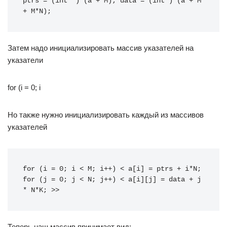
ptrs = (int**) (a + M); data = (int*) (a + M 
+ M*N);
Затем надо инициализировать массив указателей на
указатели
for (i = 0; i
Но также нужно инициализировать каждый из массивов
указателей
for (i = 0; i < M; i++) < a[i] = ptrs + i*N; 
for (j = 0; j < N; j++) < a[i][j] = data + j 
* N*K; >>
Теперь наш массив принимает вид: