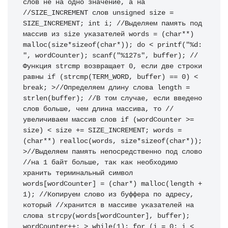
слов не на одно значение, а на 
//SIZE_INCREMENT слов unsigned size = 
SIZE_INCREMENT; int i; //Выделяем память под 
массив из size указателей words = (char**) 
malloc(size*sizeof(char*)); do < printf("%d: 
", wordCounter); scanf("%127s", buffer); //
Функция strcmp возвращает 0, если две строки 
равны if (strcmp(TERM_WORD, buffer) == 0) < 
break; >//Определяем длину слова length = 
strlen(buffer); //В том случае, если введено 
слов больше, чем длина массива, то //
увеличиваем массив слов if (wordCounter >= 
size) < size += SIZE_INCREMENT; words = 
(char**) realloc(words, size*sizeof(char*)); 
>//Выделяем память непосредственно под слово 
//на 1 байт больше, так как необходимо 
хранить терминальный символ 
words[wordCounter] = (char*) malloc(length + 
1); //Копируем слово из буффера по адресу, 
который //хранится в массиве указателей на 
слова strcpy(words[wordCounter], buffer); 
wordCounter++; > while(1); for (i = 0; i < 