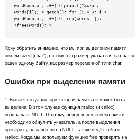
wordCounter; i++) < printf("%s\n", 
words[i]); >_getch(); for (i = 0; i < 
wordCounter; i++) < free(words[i]); 
>free(words); >
Хочу обратить внимание, что мы при выделении памяти
пишем sizeof(char*), потому что размер указателя на char не
равен одному байту, как размер переменной типа char.
Ошибки при выделении памяти
1. Бывает ситуация, при которой память не может быть
выделена. В этом случае функция malloc (и calloc)
возвращает NULL. Поэтому, перед выделением памяти
необходимо обнулить указатель, а после выделения
проверить, не равен ли он NULL. Так же ведёт себя и
realloc. Когда мы используем функцию free проверять на