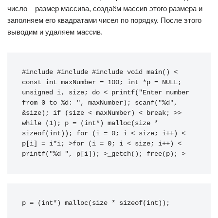
число – размер массива, создаём массив этого размера и
заполняем его квадратами чисел по порядку. После этого
выводим и удаляем массив.
#include #include #include void main() < 
const int maxNumber = 100; int *p = NULL; 
unsigned i, size; do < printf("Enter number 
from 0 to %d: ", maxNumber); scanf("%d", 
&size); if (size < maxNumber) < break; >> 
while (1); p = (int*) malloc(size * 
sizeof(int)); for (i = 0; i < size; i++) < 
p[i] = i*i; >for (i = 0; i < size; i++) < 
printf("%d ", p[i]); >_getch(); free(p); >
p = (int*) malloc(size * sizeof(int));