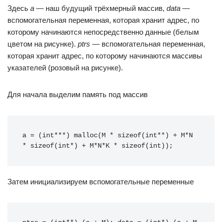
Здесь
a
— наш будущий трёхмерный массив,
data
—
вспомогательная переменная, которая хранит адрес, по
которому начинаются непосредственно данные (белым
цветом на рисунке).
ptrs
— вспомогательная переменная,
которая хранит адрес, по которому начинаются массивы
указателей (розовый на рисунке).
Для начала выделим память под массив
a = (int***) malloc(M * sizeof(int**) + M*N 
* sizeof(int*) + M*N*K * sizeof(int));
Затем инициализируем вспомогательные переменные