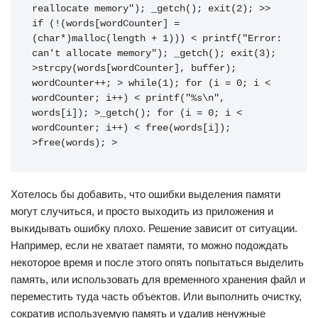
reallocate memory"); _getch(); exit(2); >> 
if (!(words[wordCounter] = 
(char*)malloc(length + 1))) < printf("Error: 
can't allocate memory"); _getch(); exit(3); 
>strcpy(words[wordCounter], buffer); 
wordCounter++; > while(1); for (i = 0; i < 
wordCounter; i++) < printf("%s\n", 
words[i]); >_getch(); for (i = 0; i < 
wordCounter; i++) < free(words[i]); 
>free(words); >
Хотелось бы добавить, что ошибки выделения памяти
могут случиться, и просто выходить из приложения и
выкидывать ошибку плохо. Решение зависит от ситуации.
Например, если не хватает памяти, то можно подождать
некоторое время и после этого опять попытаться выделить
память, или использовать для временного хранения файл и
переместить туда часть объектов. Или выполнить очистку,
сократив используемую память и удалив ненужные