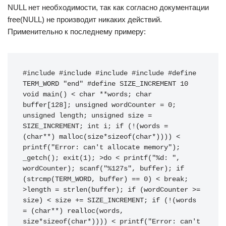
NULL нет необходимости, так как согласно документации
free(NULL) не производит никаких действий.
Применительно к последнему примеру:
#include #include #include #include #define 
TERM_WORD "end" #define SIZE_INCREMENT 10 
void main() < char **words; char 
buffer[128]; unsigned wordCounter = 0; 
unsigned length; unsigned size = 
SIZE_INCREMENT; int i; if (!(words = 
(char**) malloc(size*sizeof(char*)))) < 
printf("Error: can't allocate memory"); 
_getch(); exit(1); >do < printf("%d: ", 
wordCounter); scanf("%127s", buffer); if 
(strcmp(TERM_WORD, buffer) == 0) < break; 
>length = strlen(buffer); if (wordCounter >= 
size) < size += SIZE_INCREMENT; if (!(words 
= (char**) realloc(words, 
size*sizeof(char*)))) < printf("Error: can't 