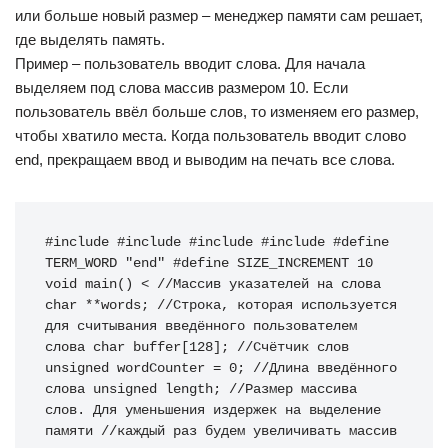
или больше новый размер – менеджер памяти сам решает,
где выделять память.
Пример – пользователь вводит слова. Для начала
выделяем под слова массив размером 10. Если
пользователь ввёл больше слов, то изменяем его размер,
чтобы хватило места. Когда пользователь вводит слово
end, прекращаем ввод и выводим на печать все слова.
#include #include #include #include #define 
TERM_WORD "end" #define SIZE_INCREMENT 10 
void main() < //Массив указателей на слова 
char **words; //Строка, которая используется 
для считывания введённого пользователем 
слова char buffer[128]; //Счётчик слов 
unsigned wordCounter = 0; //Длина введённого 
слова unsigned length; //Размер массива 
слов. Для уменьшения издержек на выделение 
памяти //каждый раз будем увеличивать массив 