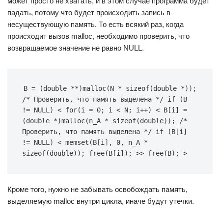
может просто не хватать, и в этом случае программа будет
падать, потому что будет происходить запись в
несуществующую память. То есть всякий раз, когда
происходит вызов malloc, необходимо проверить, что
возвращаемое значение не равно NULL.
B = (double **)malloc(N * sizeof(double *)); 
/* Проверить, что память выделена */ if (B 
!= NULL) < for(i = 0; i < N; i++) < B[i] = 
(double *)malloc(n_A * sizeof(double)); /* 
Проверить, что память выделена */ if (B[i] 
!= NULL) < memset(B[i], 0, n_A * 
sizeof(double)); free(B[i]); >> free(B); >
Кроме того, нужно не забывать освобождать память,
выделяемую malloc внутри цикла, иначе будут утечки.