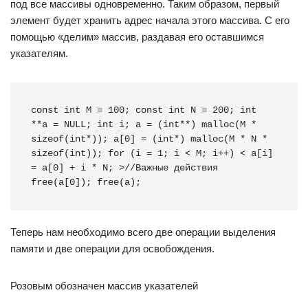
под все массивы одновременно. Таким образом, первый
элемент будет хранить адрес начала этого массива. С его
помощью «делим» массив, раздавая его оставшимся
указателям.
const int M = 100; const int N = 200; int 
**a = NULL; int i; a = (int**) malloc(M * 
sizeof(int*)); a[0] = (int*) malloc(M * N * 
sizeof(int)); for (i = 1; i < M; i++) < a[i] 
= a[0] + i * N; >//Важные действия 
free(a[0]); free(a);
Теперь нам необходимо всего две операции выделения
памяти и две операции для освобождения.
Розовым обозначен массив указателей