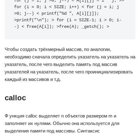
for (j = i; j >0; j--) < A[i][j] = i * j; >> 
for (i = 0; i < SIZE; i++) < for (j = i; j 
>0; j--) < printf("%d ", A[i][j]); 
>printf("\n"); > for (i = SIZE-1; i > 0; i-
-) < free(A[i]); >free(A); _getch(); >
Чтобы создать трёхмерный массив, по аналогии,
необходимо сначала определить указатель на указатель на
указатель, после чего выделить память под массив
указателей на указатель, после чего проинициализировать
каждый из массивов и т.д.
calloc
Ф ункция calloc выделяет n объектов размером m и
заполняет их нулями. Обычно она используется для
выделения памяти под массивы. Синтаксис