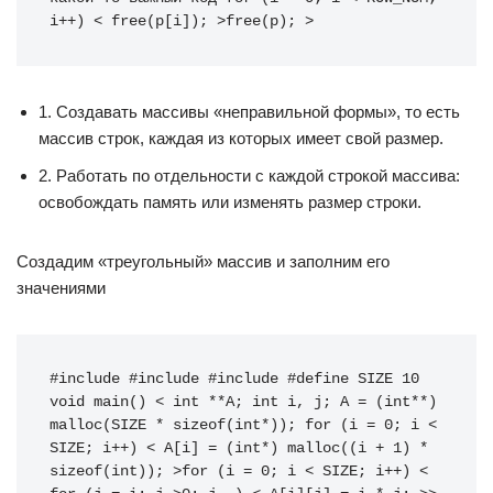
i++) < free(p[i]); >free(p); >
1. Создавать массивы «неправильной формы», то есть
массив строк, каждая из которых имеет свой размер.
2. Работать по отдельности с каждой строкой массива:
освобождать память или изменять размер строки.
Создадим «треугольный» массив и заполним его
значениями
#include #include #include #define SIZE 10 
void main() < int **A; int i, j; A = (int**) 
malloc(SIZE * sizeof(int*)); for (i = 0; i < 
SIZE; i++) < A[i] = (int*) malloc((i + 1) * 
sizeof(int)); >for (i = 0; i < SIZE; i++) < 