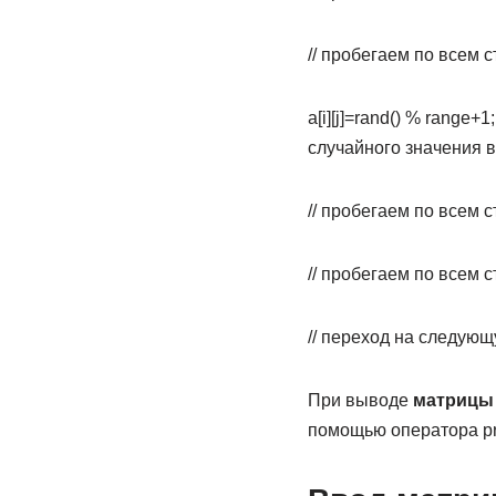
// пробегаем по всем 
a[i][j]=rand() % range
случайного значения в
// пробегаем по всем 
// пробегаем по всем 
// переход на следующ
При выводе
матрицы 
помощью оператора prin