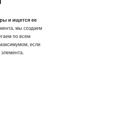
ы
ры и ищется ее
мента, мы создаем
егаем по всем
максимумом, если
 элемента.