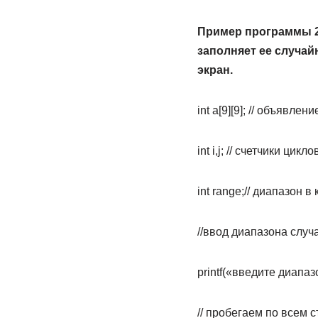
Пример программы 2
заполняет ее случай
экран.
int a[9][9]; // объявле
int i,j; // счетчики цикло
int range;// диапазон
//ввод диапазона случ
printf(«введите диапаз
// пробегаем по всем 