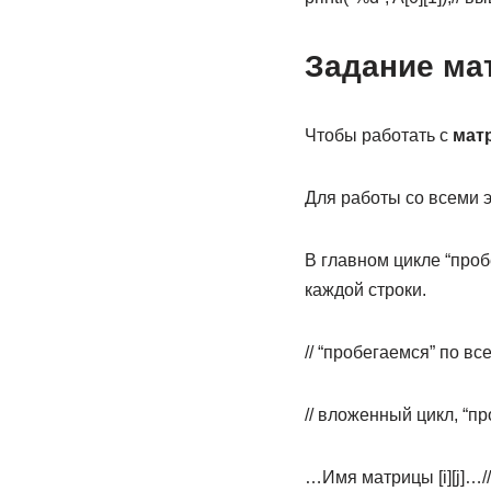
Задание ма
Чтобы работать с
мат
Для работы со всеми 
В главном цикле “проб
каждой строки.
// “пробегаемся” по вс
// вложенный цикл, “п
…Имя матрицы [i][j]…/