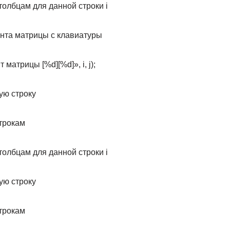
столбцам для данной строки i
ента матрицы с клавиатуры
 матрицы [%d][%d]», i, j);
ую строку
строкам
столбцам для данной строки i
ую строку
строкам