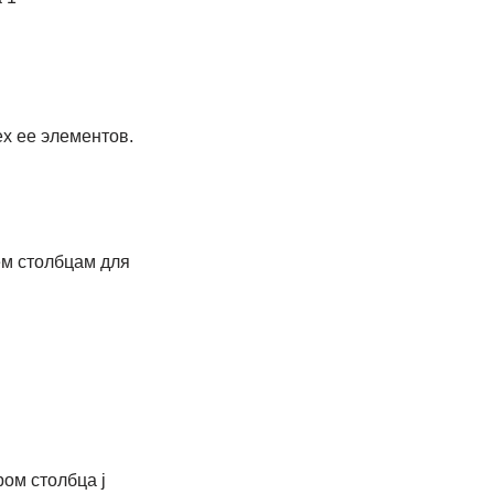
х ее элементов.
ем столбцам для
ром столбца j