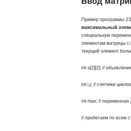
Ввод матри
Пример программы 23
максимальный элеме
специальную переменн
элементам матрицы с 
текущий элемент боль
int a[2][2]; // объявле
int i,j; // счетчики цикло
int max; // переменна
// пробегаем по всем 