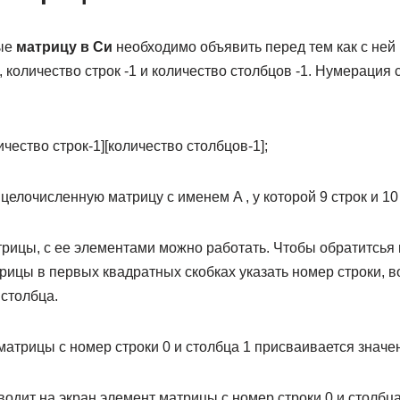
ные
матрицу в Си
необходимо объявить перед тем как с ней
 , количество строк -1 и количество столбцов -1. Нумерация 
чество строк-1][количество столбцов-1];
яет целочисленную матрицу с именем A , у которой 9 строк и 1
рицы, с ее элементами можно работать. Чтобы обратитсья
рицы в первых квадратных скобках указать номер строки, 
 столбца.
у матрицы с номер строки 0 и столбца 1 присваивается значе
/ выводит на экран элемент матрицы с номер строки 0 и столбца