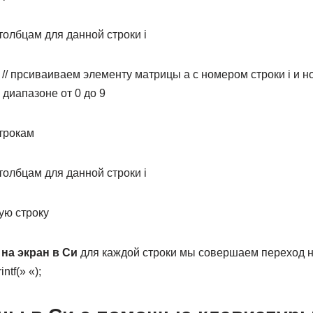
столбцам для данной строки i
+1; // прсиваиваем элементу матрицы a с номером строки i и н
 диапазоне от 0 до 9
строкам
столбцам для данной строки i
ую строку
на экран в Си
для каждой строки мы совершаем переход н
tf(» «);