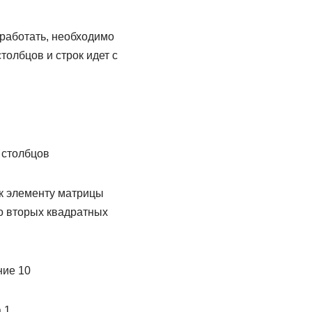
 работать, необходимо
столбцов и строк идет с
0 столбцов
 к элементу матрицы
во вторых квадратных
ние 10
 1