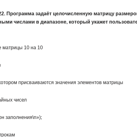
2. Программа задаёт целочисленную матрицу размером
ными числами в диапазоне, который укажет пользовате
ние матрицы 10 на 10
в
 в котором присваиваются значения элементов матрицы
айных чисел
он заполнения\n»);
строкам