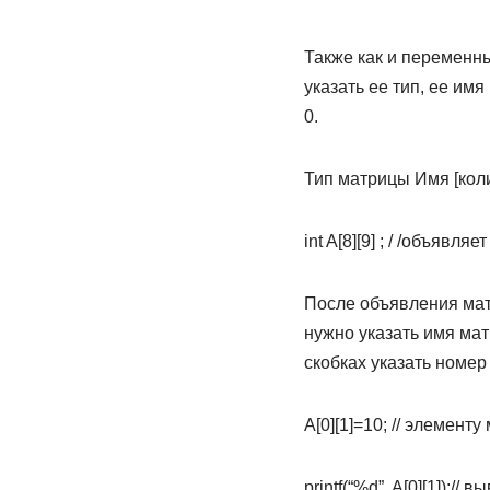
Также как и перемен
указать ее тип, ее имя
0.
Тип матрицы Имя [коли
int A[8][9] ; / /объявл
После объявления мат
нужно указать имя мат
скобках указать номер
A[0][1]=10; // элемент
printf(“%d”, A[0][1]);/