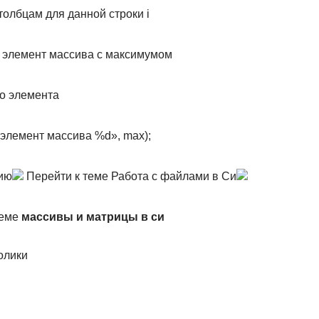
столбцам для данной строки i
й элемент массива с максимумом
го элемента
 элемент массива %d», max);
ию
Перейти к теме Работа с файлами в Си
теме
массивы и матрицы в си
олики