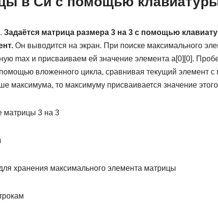
цы в Си с помощью клавиатур
.
Задаётся матрица размера 3 на 3 с помощью клавиату
нт.
Он выводится на экран. При поиске максимального эле
ую max и присваиваем ей значение элемента a[0][0]. Проб
помощью вложенного цикла, сравнивая текущий элемент с 
ше максимума, то максимуму присваивается значение этого
ние матрицы 3 на 3
в
я для хранения максимального элемента матрицы
строкам