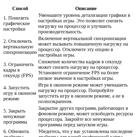
Способ
Описание
Уменьшите уровень детализации графики в
1. Понизить
настройках игры. Это позволит снизить
графические
нагрузку на процессор и улучшить
настройки
производительность.
Включение вертикальной синхронизации
2. Отключить
может вызывать повышенную нагрузку на
вертикальную
процессор. Отключите эту опцию в
синхронизацию
настройках игры.
Снижение количества кадров в секунду
3. Ограничить
может снизить нагрузку на процессор.
кадры в
Установите ограничение FPS на более
секунду (FPS)
низкое значение в настройках игры.
Игра в оконном режиме может уменьшить
4. Запустить
нагрузку на процессор. Попробуйте
игру в оконном
запустить игру в оконном режиме, а не в
режиме
полноэкранном.
Закрытие других программ, работающих в
5. Закрыть
фоновом режиме, может освободить ресурсы
ненужные
процессора. Закройте все ненужные
программы
программы перед запуском игры.
6. Обновить
Убедитесь, что у вас установлены последние
драйверы
драйверы для вашей графической карты.