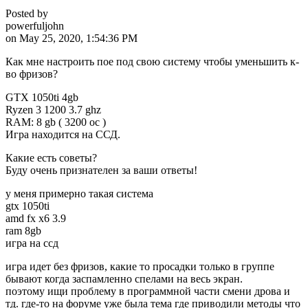
Posted by
powerfuljohn
on May 25, 2020, 1:54:36 PM
Как мне настроить пое под свою систему чтобы уменьшить к-
во фризов?
GTX 1050ti 4gb
Ryzen 3 1200 3.7 ghz
RAM: 8 gb ( 3200 oc )
Игра находится на ССД.
Какие есть советы?
Буду очень признателен за ваши ответы!
у меня примерно такая система
gtx 1050ti
amd fx x6 3.9
ram 8gb
игра на ссд
игра идет без фризов, какие то просадки только в группе
бывают когда заспамленно спелами на весь экран.
поэтому ищи проблему в программной части смени дрова и
тд. где-то на форуме уже была тема где приводили методы что