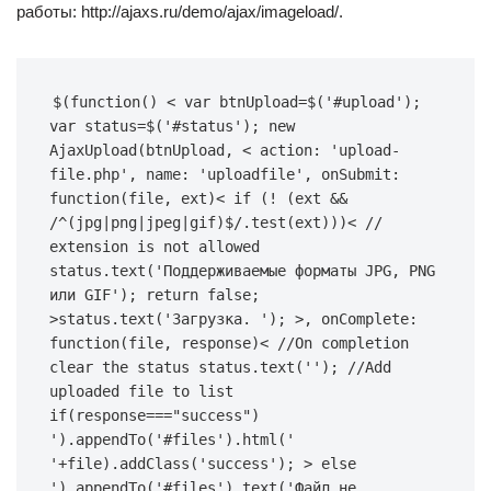
работы: http://ajaxs.ru/demo/ajax/imageload/.
$(function() < var btnUpload=$('#upload'); 
var status=$('#status'); new 
AjaxUpload(btnUpload, < action: 'upload-
file.php', name: 'uploadfile', onSubmit: 
function(file, ext)< if (! (ext && 
/^(jpg|png|jpeg|gif)$/.test(ext)))< // 
extension is not allowed 
status.text('Поддерживаемые форматы JPG, PNG 
или GIF'); return false; 
>status.text('Загрузка. '); >, onComplete: 
function(file, response)< //On completion 
clear the status status.text(''); //Add 
uploaded file to list 
if(response==="success") 
').appendTo('#files').html('
'+file).addClass('success'); > else 
').appendTo('#files').text('Файл не 