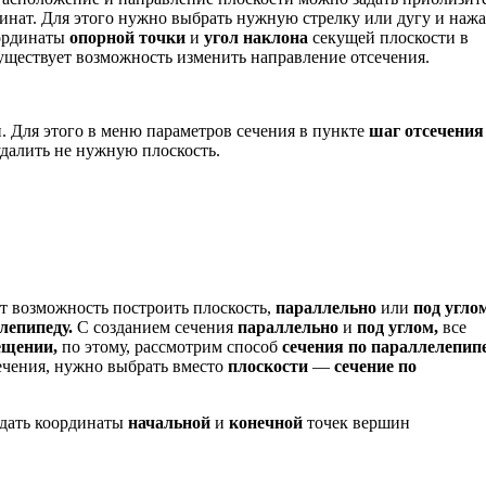
динат. Для этого нужно выбрать нужную стрелку или дугу и наж
оординаты
опорной точки
и
угол наклона
секущей плоскости в
ществует возможность изменить направление отсечения.
. Для этого в меню параметров сечения в пункте
шаг отсечения
удалить не нужную плоскость.
т возможность построить плоскость,
параллельно
или
под угло
лепипеду.
С созданием сечения
параллельно
и
под углом,
все
ещении,
по этому, рассмотрим способ
сечения по параллелепипе
сечения, нужно выбрать вместо
плоскости
—
сечение по
адать координаты
начальной
и
конечной
точек вершин