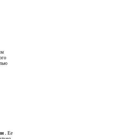
ым
ого
елью
ли
. Ее
ельно,