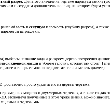
стный разрез.
Для этого вначале на чертеже нарисуем замкнуту
 точкам
и создадим дополнительный вид, на котором будем указ
 ранее
область
и
секущую плоскость
(глубину разреза), а также
ь параметры штриховки.
ва) выберем название вида и раскроем дерево построения данног
левой кнопкой мыши
и уберем галочку, которая там стоит. Тепе
ли ранее и теперь ее можно передвигать или изменять диаметр.
D, достаточно просто удалить его из
дерева чертежа.
в трехмерных моделях и двухмерных чертежах, а так-же создават
с-3D. Используя полученные в этом уроке знания, можно значите
у моделью и чертежами.