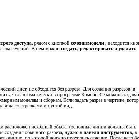
трого доступа,
рядом с кнопкой
сечениемодели
, находится кно
писком сечений. В нем можно
создать, редактировать
и
удалять
оский лист, не обходится без разреза. Для создания разрезов, в
нить, что автоматически в программе Компас-3D можно создава
хмерным моделям и сборкам. Если задать разрез в чертеже, кото
ок вида со стрелками и пустой вид.
ом расположен исходный объект (основные линии должны быть
Для создания обычного разреза, нужно в
панели инструментов,
в
ать линию, по которой должно проходить сечение. После чего бу