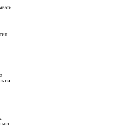
ю
ывать
 тип
о
рь на
ь,
льно