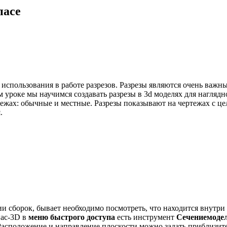
пасе
использования в работе разрезов. Разрезы являются очень важн
 уроке мы научимся создавать разрезы в 3d моделях для наглядн
ртежах: обычные и местные. Разрезы показывают на чертежах с ц
.
и сборок, бывает необходимо посмотреть, что находится внутри
ас-3D в
меню быстрого доступа
есть инструмент
Сечениемоде
Расположение и направление плоскости можно задать приблизит