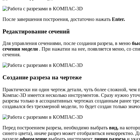
После завершения построения, достаточно нажать
Enter.
Редактирование сечений
Для управления сечениями, после создания разреза, в меню
быс
сечения модели
. При нажатии на нее, появляется меню, со с
сечения.
Создание разреза на чертеже
Практически ни один чертеж детали, чуть более сложной, чем пл
Компас-3D имеется несколько инструментов. Сразу нужно уточ
разрезы только в ассоциативных чертежах созданным ранее тре
создавался без трехмерной модели, то будет создан только знач
Перед построением разреза, необходимо выбрать
вид,
на котор
синего цвета), иначе разрез может отобразиться некорректно. 
разделе
оформление
выбрать инструмент
линия разреза
и указ