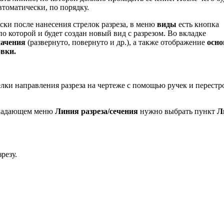
втоматически, по порядку.
ски после нанесения стрелок разреза, в меню
виды
есть кнопка
о которой и будет создан новый вид с разрезом. Во вкладке
начения
(развернуто, повернуто и др.), а также отображение
осн
овки.
елки направления разреза на чертеже с помощью ручек и перестр
выпадающем меню
Линия разреза/сечения
нужно выбрать пункт
Л
резу.