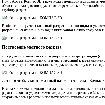
При работе в Компас-3D также может понадобиться создать
ме
область с помощью инструментов
окружность
либо
сплайн по
глубину разреза.
Выберем инструмент
местный разрез
в панели
виды
и укажем
разрез
или
сечение.
Во вкладке
штриховка
можно сразу задат
Построение местного разреза
Для редактирования
местного разреза
в
менеджере видов
(сле
вида. В открывшемся меню, в пункте
местный разрез
нажмем
чертеже разрез исчез и осталась окружность, которую мы созда
Для того чтобы удалить
местный разрез
из чертежа в Компас-3
В этом уроке мы научились создавать и редактировать разрезы 
редактировать и удалять местные разрезы на чертежах в Компа
сократить время работы, используя ассоциативные связи межд