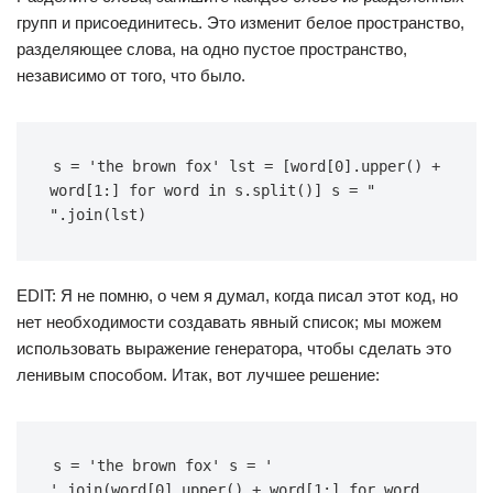
групп и присоединитесь. Это изменит белое пространство,
разделяющее слова, на одно пустое пространство,
независимо от того, что было.
s = 'the brown fox' lst = [word[0].upper() + 
word[1:] for word in s.split()] s = " 
".join(lst)
EDIT: Я не помню, о чем я думал, когда писал этот код, но
нет необходимости создавать явный список; мы можем
использовать выражение генератора, чтобы сделать это
ленивым способом. Итак, вот лучшее решение:
s = 'the brown fox' s = ' 
'.join(word[0].upper() + word[1:] for word 