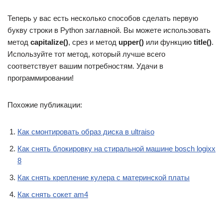
Теперь у вас есть несколько способов сделать первую
букву строки в Python заглавной. Вы можете использовать
метод
capitalize()
, срез и метод
upper()
или функцию
title()
.
Используйте тот метод, который лучше всего
соответствует вашим потребностям. Удачи в
программировании!
Похожие публикации:
Как смонтировать образ диска в ultraiso
Как снять блокировку на стиральной машине bosch logixx
8
Как снять крепление кулера с материнской платы
Как снять сокет am4