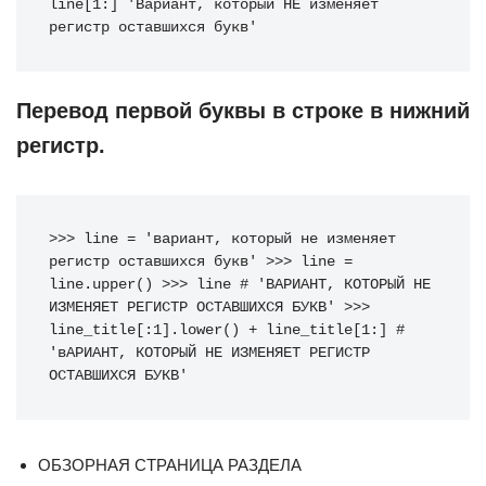
line
[
1
:]
'Вариант, который НЕ изменяет 
регистр оставшихся букв'
Перевод первой буквы в строке в нижний
регистр.
>>>
line
=
'вариант, который не изменяет 
регистр оставшихся букв'
>>>
line
=
line
.
upper
()
>>>
line
# 'ВАРИАНТ, КОТОРЫЙ НЕ 
ИЗМЕНЯЕТ РЕГИСТР ОСТАВШИХСЯ БУКВ'
>>>
line_title
[:
1
]
.
lower
()
+
line_title
[
1
:]
# 
'вАРИАНТ, КОТОРЫЙ НЕ ИЗМЕНЯЕТ РЕГИСТР 
ОСТАВШИХСЯ БУКВ'
ОБЗОРНАЯ СТРАНИЦА РАЗДЕЛА