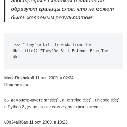
апострофы в схватках и владениях
образуют границы слов, что не может
быть желаемым результатом:
>>> "they're bill friends from the 
UK".title() "They'Re Bill Friends From The 
Uk"
Mark Rushakoff 11 окт. 2009, в 02:24
Поделиться
вы демонстрируете str.title() , а не string.title() . unicode.title()
в Python 2 делает то же самое для строк Unicode.
u0b34a0f6ae 11 окт. 2009, в 10:23