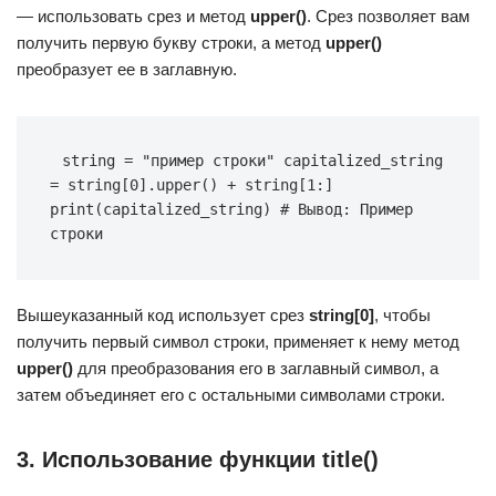
— использовать срез и метод
upper()
. Срез позволяет вам
получить первую букву строки, а метод
upper()
преобразует ее в заглавную.
string = "пример строки" capitalized_string 
= string[0].upper() + string[1:] 
print(capitalized_string) # Вывод: Пример 
строки
Вышеуказанный код использует срез
string[0]
, чтобы
получить первый символ строки, применяет к нему метод
upper()
для преобразования его в заглавный символ, а
затем объединяет его с остальными символами строки.
3. Использование функции title()