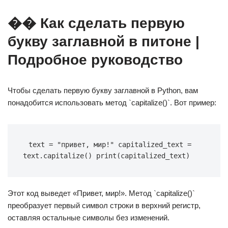
�� Как сделать первую
букву заглавной в питоне |
Подробное руководство
Чтобы сделать первую букву заглавной в Python, вам
понадобится использовать метод `capitalize()`. Вот пример:
text = "привет, мир!" capitalized_text = 
text.capitalize() print(capitalized_text)
Этот код выведет «Привет, мир!». Метод `capitalize()`
преобразует первый символ строки в верхний регистр,
оставляя остальные символы без изменений.