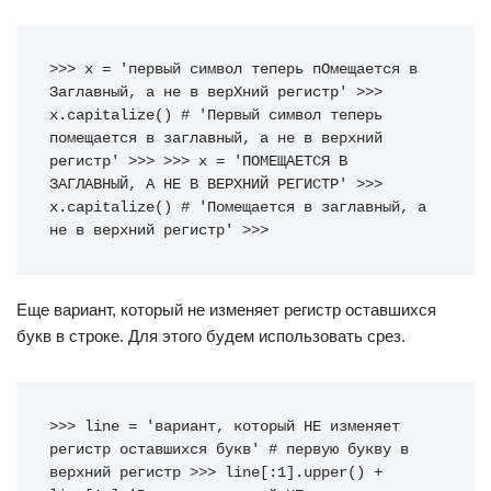
>>>
x
=
'первый символ теперь пОмещается в 
Заглавный, а не в верХний регистр'
>>>
x
.
capitalize
()
# 'Первый символ теперь 
помещается в заглавный, а не в верхний 
регистр'
>>>
>>>
x
=
'ПОМЕЩАЕТСЯ В 
ЗАГЛАВНЫЙ, А НЕ В ВЕРХНИЙ РЕГИСТР'
>>>
x
.
capitalize
()
# 'Помещается в заглавный, а 
не в верхний регистр'
>>>
Еще вариант, который не изменяет регистр оставшихся
букв в строке. Для этого будем использовать срез.
>>>
line
=
'вариант, который НЕ изменяет 
регистр оставшихся букв'
# первую букву в 
верхний регистр
>>>
line
[:
1
]
.
upper
()
+