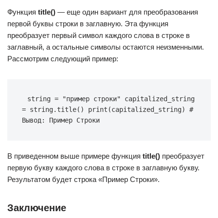
Функция
title()
— еще один вариант для преобразования
первой буквы строки в заглавную. Эта функция
преобразует первый символ каждого слова в строке в
заглавный, а остальные символы остаются неизменными.
Рассмотрим следующий пример:
string = "пример строки" capitalized_string 
= string.title() print(capitalized_string) # 
Вывод: Пример Строки
В приведенном выше примере функция
title()
преобразует
первую букву каждого слова в строке в заглавную букву.
Результатом будет строка «Пример Строки».
Заключение