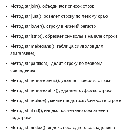
Метод str.join(), объединяет список строк
Метод str.ljust(), ровняет строку по левому краю
Метод str.lower(), строку в нижний регистр
Метод str.lstrip(), обрезает символы в начале строки
Метод str.maketrans(), таблица символов для
str.translate()
Метод str.partition(), делит строку по первому
совпадению
Метод str.removeprefix(), удаляет префикс строки
Метод str.removesuffix(), удаляет суффикс строки
Метод str.replace(), меняет подстроку/символ в строке
Метод str.rfind(), индекс последнего совпадения
подстроки
Метод str.rindex(), индекс последнего совпадения в