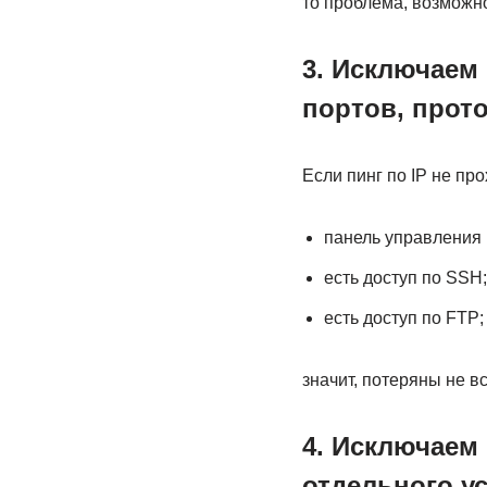
то проблема, возможн
3. Исключаем
портов, прот
Если пинг по IP не про
панель управления 
есть доступ по SSH;
есть доступ по FTP;
значит, потеряны не в
4. Исключаем
отдельного ус