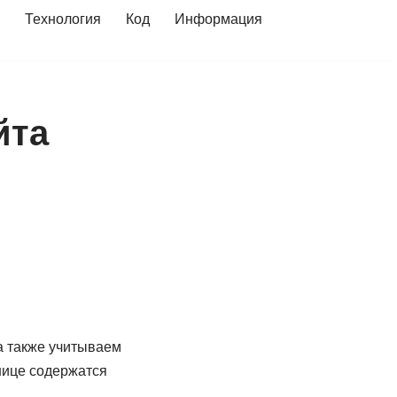
Технология
Код
Информация
йта
а также учитываем
нице содержатся