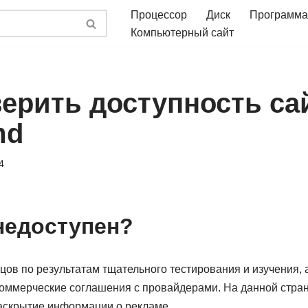
Процессор
Диск
Программа
Компьютерный сайт
верить доступность са
md
4
недоступен?
ов по результатам тщательного тестирования и изучения, 
оммерческие соглашения с провайдерами. На данной стра
аскрытие информации о рекламе