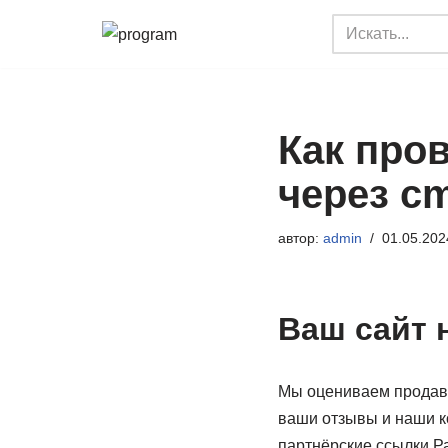
Перейти
к
содержимому
Как про
через c
автор:
admin
01.05.202
Ваш сайт 
Мы оцениваем продавц
ваши отзывы и наши к
партнёрские ссылки.Р