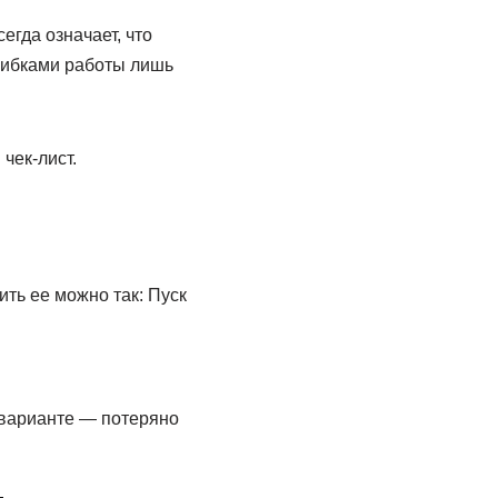
егда означает, что
ошибками работы лишь
чек-лист.
ить ее можно так: Пуск
м варианте — потеряно