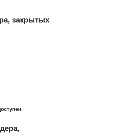
ра, закрытых
доступен
.
дера,