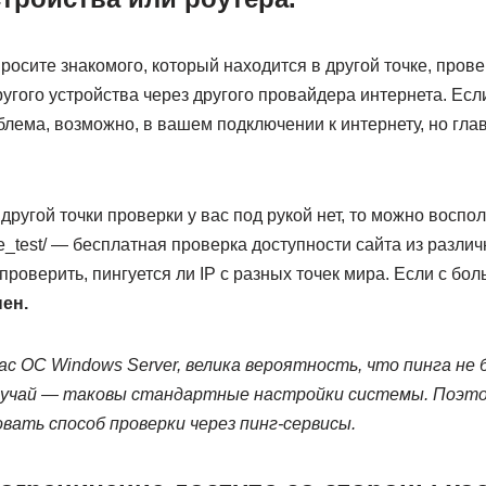
осите знакомого, который находится в другой точке, провер
ругого устройства через другого провайдера интернета. Есл
облема, возможно, в вашем подключении к интернету, но гл
 другой точки проверки у вас под рукой нет, то можно восп
free_test/ — бесплатная проверка доступности сайта из разли
роверить, пингуется ли IP с разных точек мира. Если с бол
ен.
вас ОС Windows Server, велика вероятность, что пинга не
учай — таковы стандартные настройки системы. Поэто
вать способ проверки через пинг-сервисы.