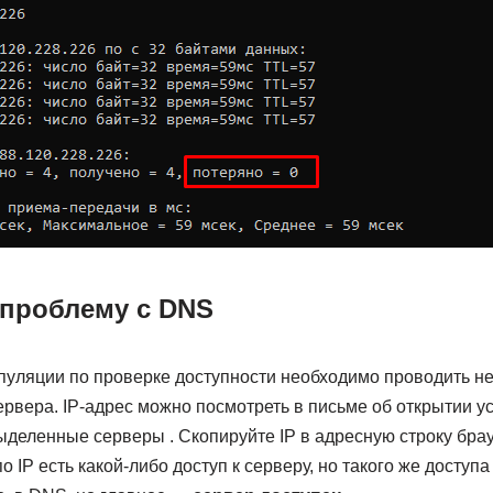
 проблему с DNS
уляции по проверке доступности необходимо проводить не
ервера. IP-адрес можно посмотреть в письме об открытии у
деленные серверы . Скопируйте IP в адресную строку брау
о IP есть какой-либо доступ к серверу, но такого же доступ