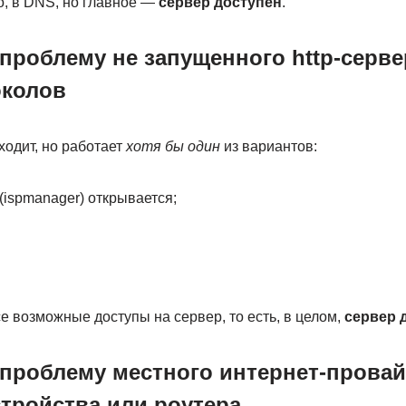
о, в DNS, но главное —
сервер доступен
.
 проблему не запущенного http-серве
околов
ходит, но работает
хотя бы один
из вариантов:
(ispmanager) открывается;
се возможные доступы на сервер, то есть, в целом,
сервер 
 проблему местного интернет-провай
тройства или роутера.