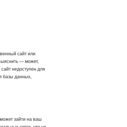
твенный сайт или
выяснить — может,
, сайт недоступен для
я базы данных,
 может зайти на ваш
иальных сетях, что не