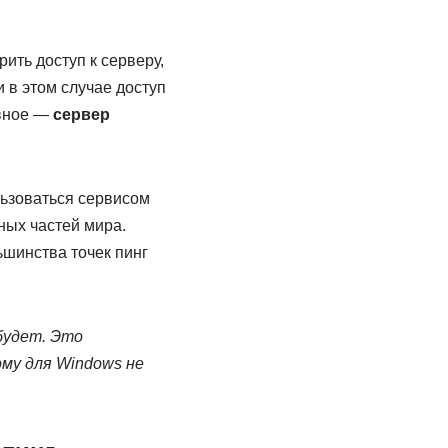
ить доступ к серверу,
и в этом случае доступ
авное —
сервер
ользоваться сервисом
чных частей мира.
ьшинства точек пинг
 будет. Это
му для Windows не