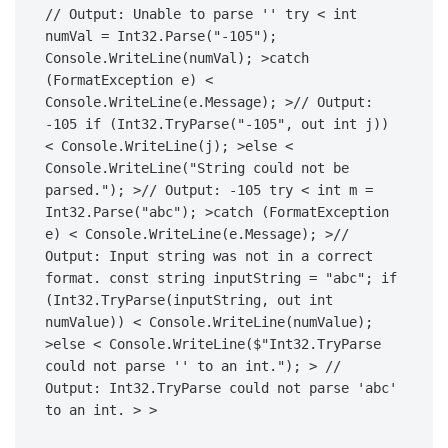
// Output: Unable to parse '' try < int 
numVal = Int32.Parse("-105"); 
Console.WriteLine(numVal); >catch 
(FormatException e) < 
Console.WriteLine(e.Message); >// Output: 
-105 if (Int32.TryParse("-105", out int j)) 
< Console.WriteLine(j); >else < 
Console.WriteLine("String could not be 
parsed."); >// Output: -105 try < int m = 
Int32.Parse("abc"); >catch (FormatException 
e) < Console.WriteLine(e.Message); >// 
Output: Input string was not in a correct 
format. const string inputString = "abc"; if 
(Int32.TryParse(inputString, out int 
numValue)) < Console.WriteLine(numValue); 
>else < Console.WriteLine($"Int32.TryParse 
could not parse '' to an int."); > // 
Output: Int32.TryParse could not parse 'abc' 
to an int. > >