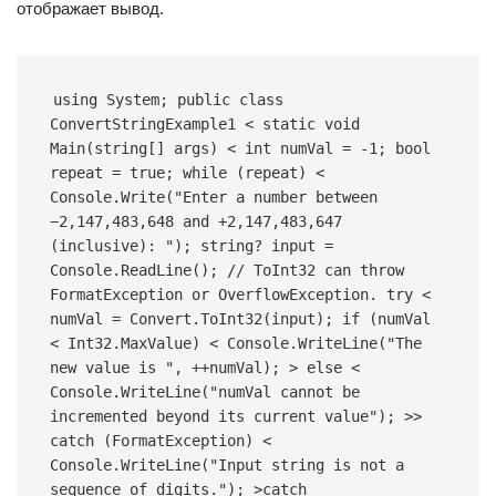
отображает вывод.
using System; public class 
ConvertStringExample1 < static void 
Main(string[] args) < int numVal = -1; bool 
repeat = true; while (repeat) < 
Console.Write("Enter a number between 
−2,147,483,648 and +2,147,483,647 
(inclusive): "); string? input = 
Console.ReadLine(); // ToInt32 can throw 
FormatException or OverflowException. try < 
numVal = Convert.ToInt32(input); if (numVal 
< Int32.MaxValue) < Console.WriteLine("The 
new value is ", ++numVal); > else < 
Console.WriteLine("numVal cannot be 
incremented beyond its current value"); >> 
catch (FormatException) < 
Console.WriteLine("Input string is not a 
sequence of digits."); >catch 