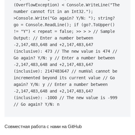
(OverflowException) < Console.WriteLine("The 
number cannot fit in an Int32."); 
>Console.Write("Go again? Y/N: "); string? 
go = Console.ReadLine(); if (go?.ToUpper() 
!= "Y") < repeat = false; >> > > // Sample 
Output: // Enter a number between 
-2,147,483,648 and +2,147,483,647 
(inclusive): 473 // The new value is 474 // 
Go again? Y/N: y // Enter a number between 
-2,147,483,648 and +2,147,483,647 
(inclusive): 2147483647 // numVal cannot be 
incremented beyond its current value // Go 
again? Y/N: y // Enter a number between 
-2,147,483,648 and +2,147,483,647 
(inclusive): -1000 // The new value is -999 
// Go again? Y/N: n
Совместная работа с нами на GitHub