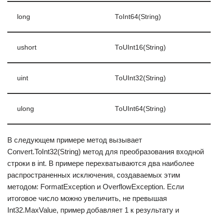
long
ToInt64(String)
ushort
ToUInt16(String)
uint
ToUInt32(String)
ulong
ToUInt64(String)
В следующем примере метод вызывает
Convert.ToInt32(String) метод для преобразования входной
строки в int. В примере перехватываются два наиболее
распространенных исключения, создаваемых этим
методом: FormatException и OverflowException. Если
итоговое число можно увеличить, не превышая
Int32.MaxValue, пример добавляет 1 к результату и