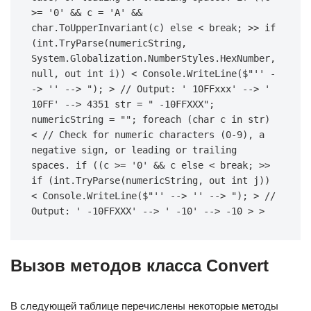
>= '0' && c = 'A' && 
char.ToUpperInvariant(c) else < break; >> if 
(int.TryParse(numericString, 
System.Globalization.NumberStyles.HexNumber, 
null, out int i)) < Console.WriteLine($"'' -
-> '' --> "); > // Output: ' 10FFxxx' --> ' 
10FF' --> 4351 str = " -10FFXXX"; 
numericString = ""; foreach (char c in str) 
< // Check for numeric characters (0-9), a 
negative sign, or leading or trailing 
spaces. if ((c >= '0' && c else < break; >> 
if (int.TryParse(numericString, out int j)) 
< Console.WriteLine($"'' --> '' --> "); > // 
Output: ' -10FFXXX' --> ' -10' --> -10 > >
Вызов методов класса Convert
В следующей таблице перечислены некоторые методы