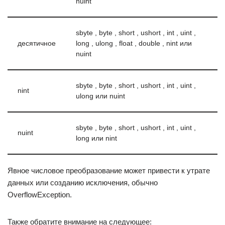
nuint
sbyte , byte , short , ushort , int , uint ,
десятичное
long , ulong , float , double , nint или
nuint
sbyte , byte , short , ushort , int , uint ,
nint
ulong или nuint
sbyte , byte , short , ushort , int , uint ,
nuint
long или nint
Явное числовое преобразование может привести к утрате
данных или созданию исключения, обычно
OverflowException.
Также обратите внимание на следующее: