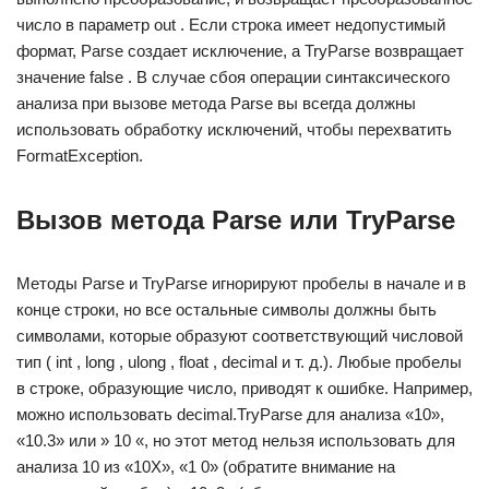
число в параметр out . Если строка имеет недопустимый
формат, Parse создает исключение, а TryParse возвращает
значение false . В случае сбоя операции синтаксического
анализа при вызове метода Parse вы всегда должны
использовать обработку исключений, чтобы перехватить
FormatException.
Вызов метода Parse или TryParse
Методы Parse и TryParse игнорируют пробелы в начале и в
конце строки, но все остальные символы должны быть
символами, которые образуют соответствующий числовой
тип ( int , long , ulong , float , decimal и т. д.). Любые пробелы
в строке, образующие число, приводят к ошибке. Например,
можно использовать decimal.TryParse для анализа «10»,
«10.3» или » 10 «, но этот метод нельзя использовать для
анализа 10 из «10X», «1 0» (обратите внимание на