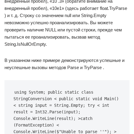
внедренный пробел), «10 .3» (обратите внимание на
внедренный пробел), «10e1» (здесь работает float.TryParse
) и т. д. Строку со значением null или String.Empty
невозможно успешно проанализировать. Вы можете
проверить наличие NULL или пустой строки, прежде чем
пытаться ее проанализировать, вызвав метод
String.IsNullOrEmpty.
В указанном ниже примере демонстрируются успешные и
неуспешные вызовы методов Parse и TryParse .
using System; public static class 
StringConversion < public static void Main() 
< string input = String.Empty; try < int 
result = Int32.Parse(input); 
Console.WriteLine(result); >catch 
(FormatException) < 
Console.WriteLine($"Unable to parse ''"); > 