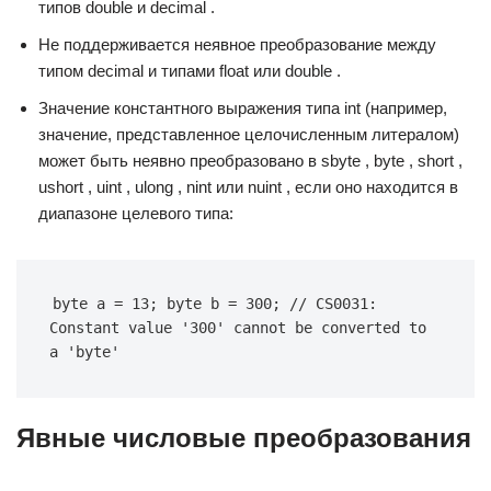
типов double и decimal .
Не поддерживается неявное преобразование между
типом decimal и типами float или double .
Значение константного выражения типа int (например,
значение, представленное целочисленным литералом)
может быть неявно преобразовано в sbyte , byte , short ,
ushort , uint , ulong , nint или nuint , если оно находится в
диапазоне целевого типа:
byte a = 13; byte b = 300; // CS0031: 
Constant value '300' cannot be converted to 
a 'byte'
Явные числовые преобразования