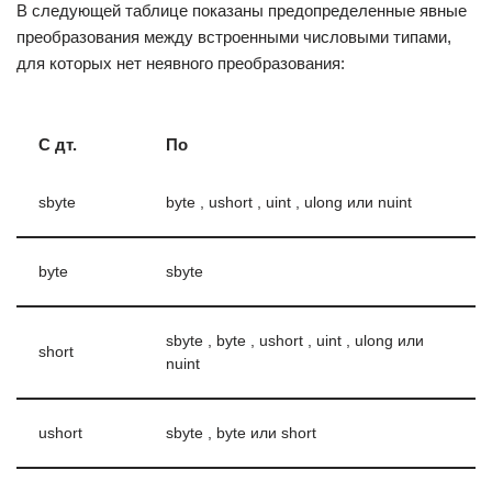
В следующей таблице показаны предопределенные явные
преобразования между встроенными числовыми типами,
для которых нет неявного преобразования:
С дт.
По
sbyte
byte , ushort , uint , ulong или nuint
byte
sbyte
sbyte , byte , ushort , uint , ulong или
short
nuint
ushort
sbyte , byte или short