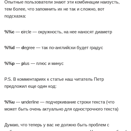
Опытные пользователи знают эти комбинации наизусть,
тем более, что запомнить их не так и сложно, вот
подсказка:
%%с
—
c
ircle — окружность, на нее наносят диаметр
%%d
—
d
egree — так по-английски будет градус
%%p
—
p
lus — плюс и минус
P.S. В комментариях к статье наш читатель Петр
предложил еще один код:
%%u
—
u
nderline — подчеркивание строки текста (что
может быть очень актуально для однострочного текста)
Думаю, что теперь у вас не должно быть проблем с