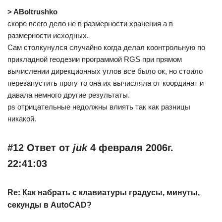
> ABoltrushko
скоре всего дело не в размерности хранения а в
размерности исходных.
Сам столкунулся случайно когда делал коонтрольную по
прикладной геодезии программой RGS при прямом
вычислении дирекционных углов все было ок, но стоило
перезапустить прогу то она их вычисляла от координат и
давала немного другие результаты.
ps отрицательные недолжны влиять так как разницы
никакой.
#12 Ответ от
juk
4 февраля 2006г.
22:41:03
Re: Как набрать с клавиатуры градусы, минуты,
секунды в AutoCAD?