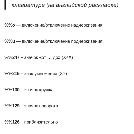
клавиатуре (на английской раскладке).
%%о
— включение/отключение надчеркивания;
%%u
— включение/отключение подчеркивания;
%%247
– значок «от … до» (X÷X)
%%215
– знак умножения (X×)
%%130
– значок кружка
%%129
– значок поворота
%%126
– приблизительно