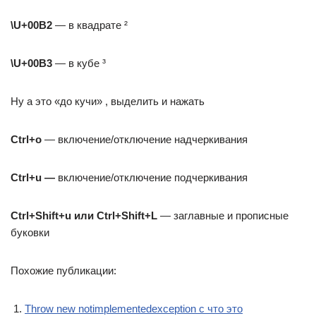
\U+00B2
— в квадрате ²
\U+00B3
— в кубе ³
Ну а это «до кучи» , выделить и нажать
Сtrl+o
— включение/отключение надчеркивания
Сtrl+u —
включение/отключение подчеркивания
Сtrl+Shift+u или Сtrl+Shift+L
— заглавные и прописные
буковки
Похожие публикации:
Throw new notimplementedexception c что это