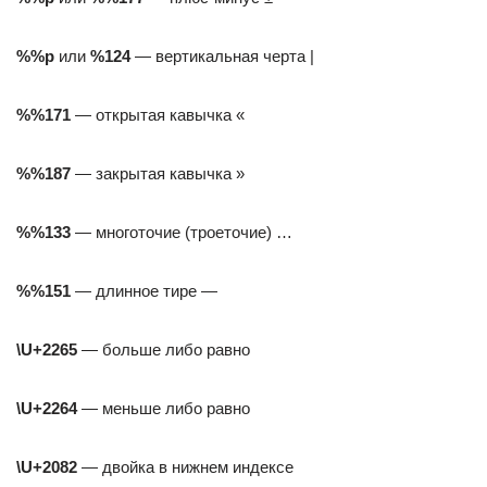
%%р
или
%124
— вертикальная черта |
%%171
— открытая кавычка «
%%187
— закрытая кавычка »
%%133
— многоточие (троеточие) …
%%151
— длинное тире —
\U+2265
— больше либо равно
\U+2264
— меньше либо равно
\U+2082
— двойка в нижнем индексе