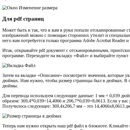
Для pdf страниц
Может быть и так, что к вам в руки попали отсканированные ст
изображений можно с помощью сторонних утилит и специальны
него вам потребуется только программа Adobe Acrobat Reader и
Итак, открывайте pdf документ с отсканированными, принтс
программе. Переходите на вкладку «Файл» и выбирайте пункт 
Затем на вкладке «Описание» посмотрите значения, которые ук
дюймах. Нам нужно, чтобы размер страницы был в дюймах. В п
дюймы.
Для перевода используем следующие данные: 1 мм = 0,039 дюй
образом: 369,4*0,039=14,4066 и 206,7*0,039=8,0613. Если у вас
Получилось следующее: 369,4х206,7 мм – это 14,4066х8,0613 д
Теперь нам нужно открыть наш pdf файл в блокноте. Кликайте