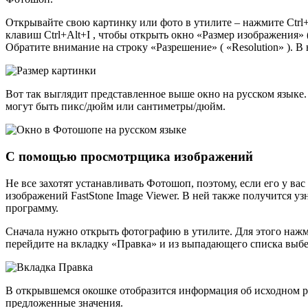
Открывайте свою картинку или фото в утилите – нажмите Ctrl
клавиш Ctrl+Alt+I , чтобы открыть окно «Размер изображения
Обратите внимание на строку «Разрешение» ( «Resolution» ). В
Вот так выглядит представленное выше окно на русском язык
могут быть пикс/дюйм или сантиметры/дюйм.
С помощью просмотрщика изображений
Не все захотят устанавливать Фотошоп, поэтому, если его у ва
изображений FastStone Image Viewer. В ней также получится уз
программу.
Сначала нужно открыть фотографию в утилите. Для этого нажми
перейдите на вкладку «Правка» и из выпадающего списка выбе
В открывшемся окошке отобразится информация об исходном ра
предложенные значения.