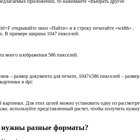
 предлагаемых приложений, то нажимайте «Выбрать другое
l+F открывайте окно «Найти» и в строку печатайте «width» .
во. В примере ширина 1047 пикселей.
ота моего изображения 586 пикселей.
ймов – размер документа для печати, 1047х586 пикселей – размер
картинки в dpi:
й картинки. Для этих целей можно установить одну из рассмотр
кже, используйте представленный расчет, чтобы получить нужн
го нужны разные форматы?