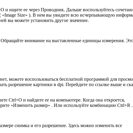
+O и ищите ее через Проводник. Дальше воспользуйтесь сочетан
» ( «Image Size» ). В нем вы увидите всю исчерпывающую инфор
 ней вы можете установить другое значение.
е. Обращайте внимание на выставленные единицы измерения. Эт
с нет, можете воспользоваться бесплатной программой для просм
нать разрешение картинки в dpi. Перейдите по ссылке выше и ск
те Ctrl+O и найдите ее на компьютере. Когда она откроется,
рите «Изменить размер» . Или используйте комбинацию Ctrl+R .
змере снимка и его разрешение. Здесь можно изменить все