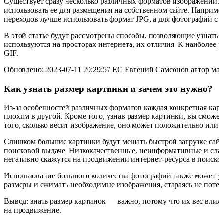
Существует сразу несколько различных форматов изображений.
использовать ее для размещения на собственном сайте. Наприме
переходов лучше использовать формат JPG, а для фотографий
В этой статье будут рассмотрены способы, позволяющие узнат
используются на просторах интернета, их отличия. К наибол
GIF.
Обновлено: 2023-07-11 20:29:57 ЕС Евгений Самсонов автор м
Как узнать размер картинки и зачем это нужно?
Из-за особенностей различных форматов каждая конкретная ка
плохим в другой. Кроме того, узнав размер картинки, вы сможе
того, сколько весит изображение, оно может положительно или
Слишком большие картинки будут мешать быстрой загрузке сайт
поисковой выдаче. Низкокачественные, неинформативные и сл
негативно скажутся на продвижении интернет-ресурса в поиск
Использование большого количества фотографий также может 
размеры и сжимать необходимые изображения, стараясь не потер
Вывод: знать размер картинок — важно, потому что их вес влияе
на продвижение.