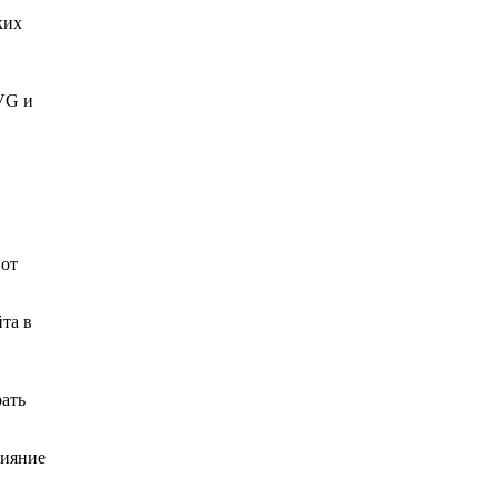
ких
VG и
 от
та в
рать
лияние