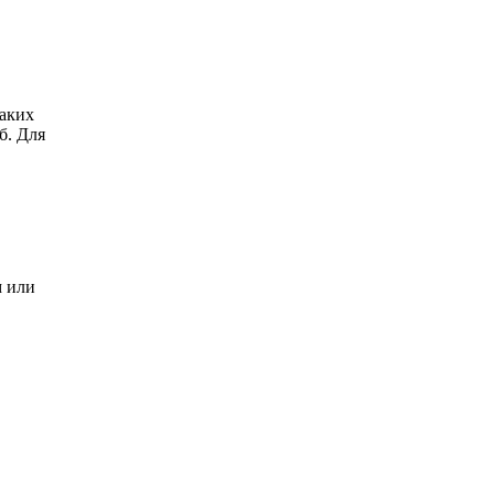
таких
б. Для
м или