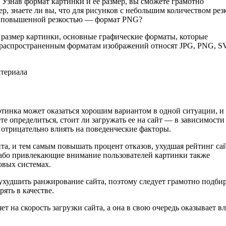
 Узнав формат картинки и ее размер, вы сможете грамотно
р, знаете ли вы, что для рисунков с небольшим количеством рез
 с повышенной резкостью — формат PNG?
ь размер картинки, основные графические форматы, которые
ее распространенным форматам изображений относят JPG, PNG, S
атериала
ртинка может оказаться хорошим вариантом в одной ситуации, и
те определиться, стоит ли загружать ее на сайт — в зависимости
 отрицательно влиять на поведенческие факторы.
а, и тем самым повышать процент отказов, ухудшая рейтинг сай
або привлекающие внимание пользователей картинки также
овых системах.
ухудшить ранжирование сайта, поэтому следует грамотно подби
ять в качестве.
т на скорость загрузки сайта, а она в свою очередь оказывает в