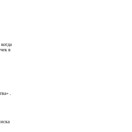
 когда
очек в
ва» .
писка