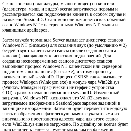
Сеанс консоли (клавиатуры, мыши и видео) на консоли
(клавиатура, мышь и видео) всегда загружается первым и
рассматривается как подключение клиента в особом случае и
назначено SessionID. Сеанс консоли начинается как обычный
сеанс Windows NT с настроенными Windows NT, мыши и
клавишных драйверов.
Затем служба терминала Server вызывает диспетчер сеансов
Windows NT (Smss.exe) для создания двух (по умолчанию = 2)
бездействуют клиентские сеансы (после создания сеанса
консоли), ожидающим клиентских подключений. Для
создания несвоевременных сеансов диспетчер сеансов
выполняет процесс Windows NT клиентской или серверной
подсистемы выполнения (Csrss.exe), и этому процессу
назначен новый sessionID. Процесс CSRSS также вызывает
процесс Winlogon (Winlogon.exe) и модуль ядра Win32k.sys
(Window Manager и графический интерфейс устройства —
GDI) в рамках недавно связанного sessionID. Измененный
загрузчик Windows NT распознает это Win32k.sys как
загружаемое изображение SessionSpace заранее заданной в
загонщике изображений. Затем он будет переместить кодовую
часть изображения в физическую память с указателями из
виртуального пространства адресов ядра для этого сеанса,
если Win32k.sys еще не загружено. По дизайну он всегда будет
присоединен к ранее загруженным кодом изображения