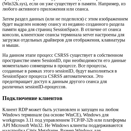
(Win32k.sys), если он уже существует в памяти. Например, из
любого активного приложения или сеанса.
Затем раздел данных (или не поделился) с этим изображением
будет выделен новому сеансу из недавно созданного раздела
памяти ядра для страниц SessionSpace. В отличие от сеанса
консоли, клиентские сеансы терминала server настроены для
загрузки отдельных драйверов для отображения, клавиатуры
и мыши.
На данном этапе процесс CSRSS существует в собственном
пространстве имен SessionID, при необходимости его данные
моментально совмещены в процессе. Все процессы,
созданные в рамках этого sessionID, будут выполняться в
SessionSpace процесса CSRSS автоматически. Это
предотвращает доступ к данным другого сеанса для
различных sessionID-процессов.
Подключение клиентов
Клиент RDP может быть установлен и запущен на любом
Windows терминале (на основе WinCE), Windows для
workgroups 3.11 под управлением TCP/IP-32b или платформы
API Microsoft Win32. Не Windows клиенты поддерживаются
надстройка Citrix Metaframe. Размер Windows для