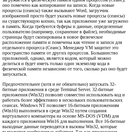
оно помечено как копирование на записи. Когда новые
процессы (сеансы) также вызывают Word, загрузчик
изображений просто будет указать новые процессы (сеансы)
на существующую копию, так как приложение уже загружено
в память. Когда требуются буферы и данные, определенные
пользователю (например, сохранение в файле), необходимые
страницы будут скопированы в новое физическое
расположение памяти и помечены как чтение и записи для
отдельного процесса (Сеанс). Менеджер VM защитит это
пространство памяти от других процессов. Большинство
приложений, однако, является кодом, который можно
делиться и будет иметь только один экземпляр кода в
физической памяти независимо от того, сколько раз оно будет
запускаться.
Предпочтительнее (хотя и не обязательно) запускать 32-
битные приложения в среде Terminal Server. 32-битные
приложения (Win32) позволят совместно использовать код и
работать более эффективно в нескольких пользовательских
сеансах. Windows NT позволяет 16-битным приложениям
(Win16) выполняться в среде Win32 путем создания
виртуального компьютера на основе MS-DOS (VDM) для
каждого приложения Win16 для выполнения. Все 16-битные
выходные данные переводятся в вызовы Win32, которые
выполняют необходимые действия. Так как приложения