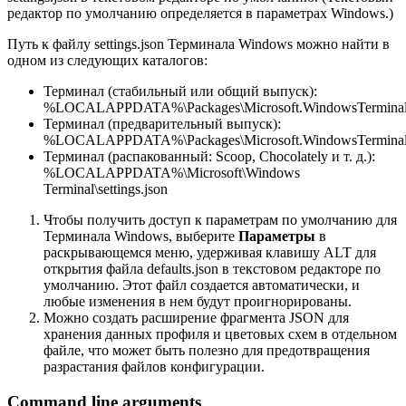
редактор по умолчанию определяется в параметрах Windows.)
Путь к файлу settings.json Терминала Windows можно найти в
одном из следующих каталогов:
Терминал (стабильный или общий выпуск):
%LOCALAPPDATA%\Packages\Microsoft.WindowsTerminal_8w
Терминал (предварительный выпуск):
%LOCALAPPDATA%\Packages\Microsoft.WindowsTerminalPre
Терминал (распакованный: Scoop, Chocolately и т. д.):
%LOCALAPPDATA%\Microsoft\Windows
Terminal\settings.json
Чтобы получить доступ к параметрам по умолчанию для
Терминала Windows, выберите
Параметры
в
раскрывающемся меню, удерживая клавишу ALT для
открытия файла defaults.json в текстовом редакторе по
умолчанию. Этот файл создается автоматически, и
любые изменения в нем будут проигнорированы.
Можно создать расширение фрагмента JSON для
хранения данных профиля и цветовых схем в отдельном
файле, что может быть полезно для предотвращения
разрастания файлов конфигурации.
Command line arguments