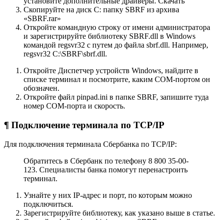
установите дополнительные драйверы. Скачать
Скопируйте на диск С: папку SBRF из архива
«SBRF.rar»
Откройте командную строку от имени администратора
и зарегистрируйте библиотеку SBRF.dll в Windows
командой regsvr32 с путем до файла sbrf.dll. Например,
regsvr32 C:\SBRF\sbrf.dll.
Откройте Диспетчер устройств Windows, найдите в
списке терминал и посмотрите, каким COM-портом он
обозначен.
Откройте файл pinpad.ini в папке SBRF, запишите туда
номер COM-порта и скорость.
¶ Подключение терминала по TCP/IP
Для подключения терминала Сбербанка по TCP/IP:
Обратитесь в Сбербанк по телефону 8 800 35-00-
123. Специалисты банка помогут перенастроить
терминал.
Узнайте у них IP-адрес и порт, по которым можно
подключиться.
Зарегистрируйте библиотеку, как указано выше в статье.