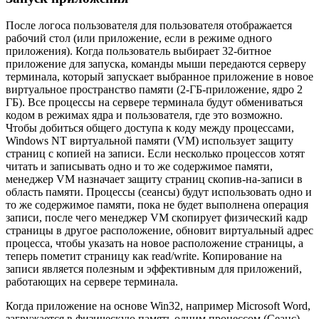
После логоса пользователя для пользователя отображается
рабочий стол (или приложение, если в режиме одного
приложения). Когда пользователь выбирает 32-битное
приложение для запуска, команды мыши передаются серверу
терминала, который запускает выбранное приложение в новое
виртуальное пространство памяти (2-ГБ-приложение, ядро 2
ГБ). Все процессы на сервере терминала будут обмениваться
кодом в режимах ядра и пользователя, где это возможно.
Чтобы добиться общего доступа к коду между процессами,
Windows NT виртуальной памяти (VM) использует защиту
страниц с копией на записи. Если несколько процессов хотят
читать и записывать одно и то же содержимое памяти,
менеджер VM назначает защиту страниц скопив-на-записи в
область памяти. Процессы (сеансы) будут использовать одно и
то же содержимое памяти, пока не будет выполнена операция
записи, после чего менеджер VM скопирует физический кадр
страницы в другое расположение, обновит виртуальный адрес
процесса, чтобы указать на новое расположение страницы, а
теперь пометит страницу как read/write. Копирование на
записи является полезным и эффективным для приложений,
работающих на сервере терминала.
Когда приложение на основе Win32, например Microsoft Word,
загружается в физическую память одним процессом (Сеанс),