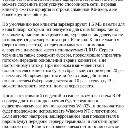
можете сохранить пропускную способность сети, передав
клиенту сжатые шрифты и строки символов Юникод, а не
более крупные bitmaps.
По умолчанию все клиенты зарезервируют 1,5 МБ памяти для
кэша bitmap, который используется для кэша bitmaps, таких
как значки, панели инструментов, курсоры и так далее, но не
используется для удержания строк Юникод. Кэш не удается
(через ключ реестра) и перезаписывается с помощью
алгоритма наименее часто используемых (LRU). Сервер
терминала также содержит буферы, позволяющие управлять
потоком передачи обновлений экрана клиентам, а не
постоянному потоку. При высоком взаимодействии
пользователя с клиентом буфер сбрасывается примерно 20 раз
в секунду. Во время простоя или без взаимодействия с
пользователем буфер замедляется до 10 раз в секунду. Вы
можете настроить все эти номера через реестр.
После согласований сведений о сеансе экземпляр стека RDP
сервера для этого подключения будет соединен к
существующему сеансу пользователя Win32k, и пользователю
будет предложено использовать Windows NT с логотипом.
Если автолог настроен, зашифрованное имя пользователя и
пароль будут переданы серверу терминала, и логотип будет
продолжаться. Если в настоящее время нет простоя сеансов