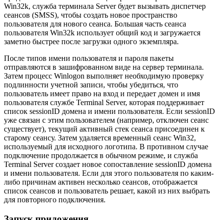
Win32k, служба терминала Server будет вызывать диспетчер
сеансов (SMSS), чтобы создать новое пространство
пользователя для нового сеанса. Большая часть сеанса
пользователя Win32k использует общий код и загружается
заметно быстрее после загрузки одного экземпляра.
После типов имени пользователя и пароля пакеты
отправляются в зашифрованном виде на сервер терминала.
Затем процесс Winlogon выполняет необходимую проверку
подлинности учетной записи, чтобы убедиться, что
пользователь имеет право на вход и передает домен и имя
пользователя службе Terminal Server, которая поддерживает
список sessionID домена и имени пользователя. Если sessionID
уже связан с этим пользователем (например, отключен сеанс
существует), текущий активный стек сеанса присоединен к
старому сеансу. Затем удаляется временный сеанс Win32,
используемый для исходного логотипа. В противном случае
подключение продолжается в обычном режиме, и служба
Terminal Server создает новое сопоставление sessionID домена
и имени пользователя. Если для этого пользователя по каким-
либо причинам активен несколько сеансов, отображается
список сеансов и пользователь решает, какой из них выбрать
для повторного подключения.
Запуск приложения