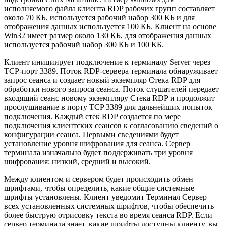
исполняемого файла клиента RDP рабочих групп составляет
около 70 КБ, используется рабочий набор 300 КБ и для
отображения данных используется 100 КБ. Клиент на основе
Win32 имеет размер около 130 КБ, для отображения данных
используется рабочий набор 300 КБ и 100 КБ.
Клиент инициирует подключение к терминалу Server через
TCP-порт 3389. Поток RDP-сервера терминала обнаруживает
запрос сеанса и создает новый экземпляр Стека RDP для
обработки нового запроса сеанса. Поток слушателей передает
входящий сеанс новому экземпляру Стека RDP и продолжит
прослушивание в порту TCP 3389 для дальнейших попыток
подключения. Каждый стек RDP создается по мере
подключения клиентских сеансов к согласованию сведений о
конфигурации сеанса. Первыми сведениями будет
установление уровня шифрования для сеанса. Сервер
терминала изначально будет поддерживать три уровня
шифрования: низкий, средний и высокий.
Между клиентом и сервером будет происходить обмен
шрифтами, чтобы определить, какие общие системные
шрифты установлены. Клиент уведомит Терминал Сервер
всех установленных системных шрифтов, чтобы обеспечить
более быструю отрисовку текста во время сеанса RDP. Если
сервер терминала знает, какие шрифты доступны клиенту, вы