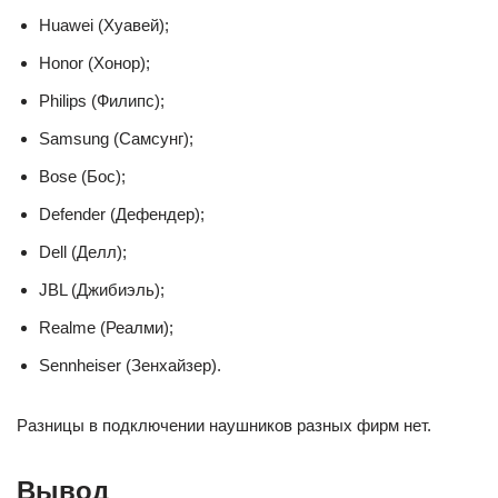
Huawei (Хуавей);
Honor (Хонор);
Philips (Филипс);
Samsung (Самсунг);
Bose (Бос);
Defender (Дефендер);
Dell (Делл);
JBL (Джибиэль);
Realme (Реалми);
Sennheiser (Зенхайзер).
Разницы в подключении наушников разных фирм нет.
Вывод