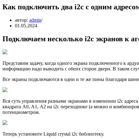
Как подключить два i2c с одним адресо
автор:
admin
01.05.2024
Подключаем несколько i2c экранов к ar
Представим задачу, когда одного экрана подключенного к ардуи
информацию надо выводить с обеих сторон двери. В таком случ
Все экраны подключаются в одни и те же пины благодаря шине 
Вся суть управления разными экранами в изменении i2c адреса 
квадрата А0, А1, А2 на i2c переходнике (а можно и комбиниро
потенциометром.
Теперь установите Liquid crystal i2c библиотеку.