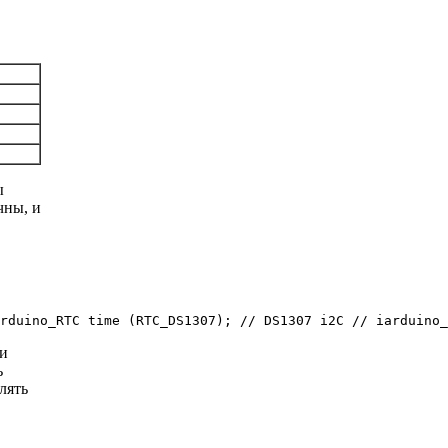
ы
чны, и
rduino_RTC time (RTC_DS1307); // DS1307 i2C // iarduino
ри
ь
лять