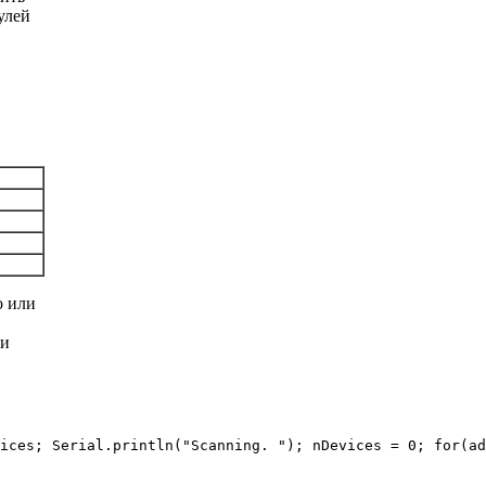
улей
о или
ни
ices; Serial.println("Scanning. "); nDevices = 0; for(ad