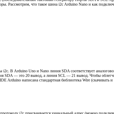
ры. Рассмотрим, что такое шина i2c Arduino Nano и как подключ
ы i2c. В Arduino Uno и Nano линия SDA соответствует аналогов
ия SDA — это 20 вывод, а линия SCL — 21 вывод. Чтобы облегч
IDE Arduino написана стандартная библиотека Wire (скачивать и
протоколу i2c присваивается уникальный адрес (можно подклю