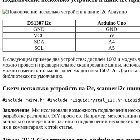
DS1307 i2c
Arduino Uno
GND
GND
VCC
5V
SDA
A4
SCL
A5
В следующем примере два устройства: дисплей 1602 и модуль 
можно провести предварительное сканирование шины, использ
можно изменить только iic адрес жк дисплея 1602 i2c. Для ост
библиотеках по умолчанию.
Скетч несколько устройств на i2c, scanner i2c ши
#include "Wire.h" #include "LiquidCrystal_I2C.h" Liquid
Заключение
. Мы исследовали возможность подключения несколь
разработке различных DIY проектов. Например, метеостанции н
вопросы о сканере шины i2c или о подключении нескольких пер
их в комментариях к этой статье.