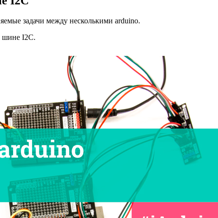
не I2C
яемые задачи между несколькими arduino.
 шине I2C.