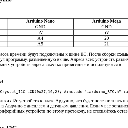
Arduino Nano
Arduino Mega
GND
GND
5V
5V
A4
20
A5
21
часов времени будут подключены к шине IIC. После сборки схем
уя программу, размещенную выше. Адреса всех устройств разли
альных устройств адреса «жестко привязаны» и используются в
ны
Crystal_I2C LCD(0x27,16,2); #include "iarduino_RTC.h" ia
ких i2c устройств к плате Ардуино, что будет полезно знать п
а Ардуино с дисплеем и датчиком давления. Если у вас осталис
иферийных устройств по этому протоколу, не стесняйтесь остав