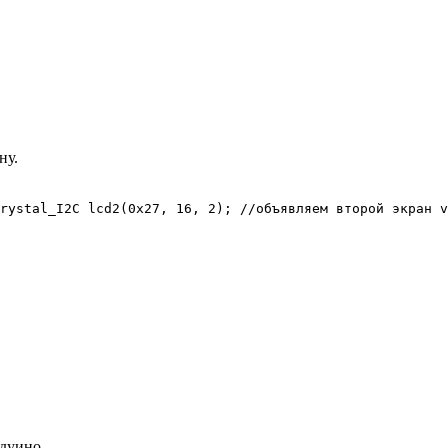
ну.
rystal_I2C lcd2(0x27, 16, 2); //объявляем второй экран v
рдуино