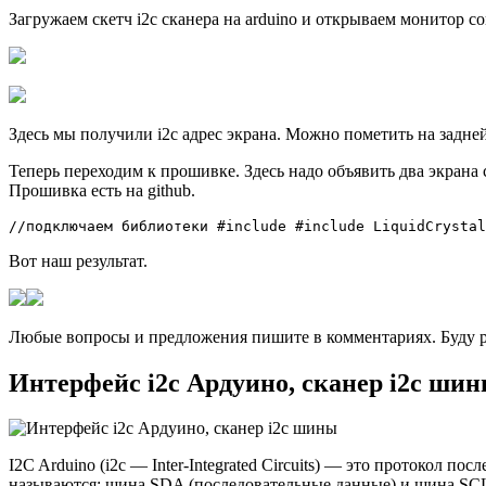
Загружаем скетч i2c сканера на arduino и открываем монитор c
Здесь мы получили i2c адрес экрана. Можно пометить на задней
Теперь переходим к прошивке. Здесь надо объявить два экрана
Прошивка есть на github.
//подключаем библиотеки #include #include LiquidCrystal
Вот наш результат.
Любые вопросы и предложения пишите в комментариях. Буду р
Интерфейс i2c Ардуино, сканер i2c шины
I2C Arduino (i2c — Inter-Integrated Circuits) — это протокол п
называются: шина SDA (последовательные данные) и шина SC