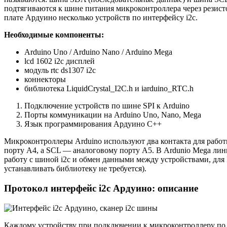
подтягиваются к шине питания микроконтроллера через резисто
плате Ардуино несколько устройств по интерфейсу i2c.
Необходимые компоненты:
Arduino Uno / Arduino Nano / Arduino Mega
lcd 1602 i2c дисплей
модуль rtc ds1307 i2c
коннекторы
библиотека LiquidCrystal_I2C.h и iarduino_RTC.h
Подключение устройств по шине SPI к Arduino
Порты коммуникации на Arduino Uno, Nano, Mega
Язык программирования Ардуино C++
Микроконтроллеры Arduino используют два контакта для работ
порту A4, а SCL — аналоговому порту A5. В Ardunio Mega лин
работу с шиной i2c и обмен данными между устройствами, для 
устанавливать библиотеку не требуется).
Протокол интерфейс i2c Ардуино: описание
Каждому устройству при подключении к микроконтроллеру по 