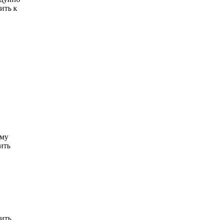
ить к
ому
ить
чить