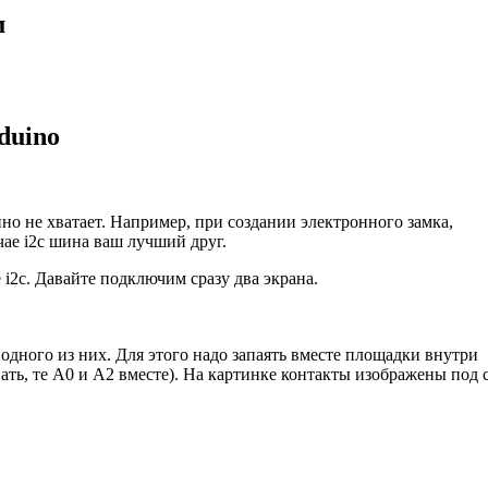
м
duino
но не хватает. Например, при создании электронного замка,
ае i2c шина ваш лучший друг.
i2c. Давайте подключим сразу два экрана.
одного из них. Для этого надо запаять вместе площадки внутри
вать, те А0 и А2 вместе). На картинке контакты изображены под