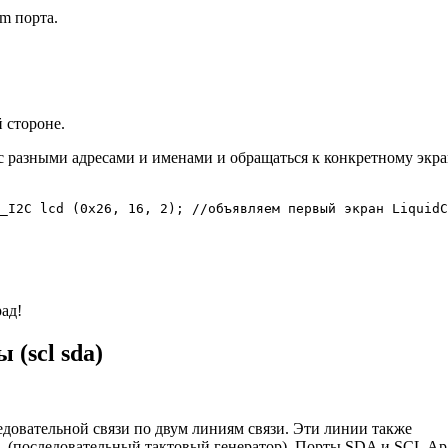
om порта.
 стороне.
 с разными адресами и именами и обращаться к конкретному экра
_I2C lcd (0x26, 16, 2); //объявляем первый экран LiquidC
ад!
 (scl sda)
оследовательной связи по двум линиям связи. Эти линии также
L (последовательный тактовый генератор). Порты SDA и SCL А