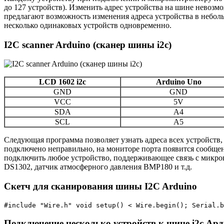
до 127 устройств). Изменить адрес устройства на шине невозмо
предлагают возможность изменения адреса устройства в неболь
несколько одинаковых устройств одновременно.
I2C scanner Arduino (сканер шины i2c)
LCD 1602 i2c
Arduino Uno
GND
GND
VCC
5V
SDA
A4
SCL
A5
Следующая программа позволяет узнать адреса всех устройств
подключено неправильно, на мониторе порта появится сообщен
подключить любое устройство, поддерживающее связь с микрок
DS1302, датчик атмосферного давления BMP180 и т.д.
Скетч для сканирования шины I2C Arduino
#include "Wire.h" void setup() < Wire.begin(); Serial.b
Подключение несколько устройств к шине i2c Ар