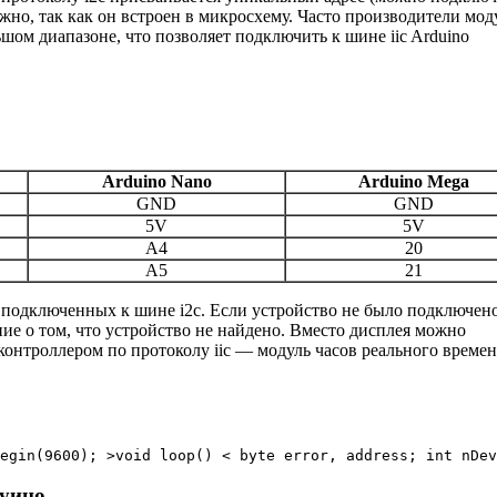
жно, так как он встроен в микросхему. Часто производители мод
шом диапазоне, что позволяет подключить к шине iic Arduino
Arduino Nano
Arduino Mega
GND
GND
5V
5V
A4
20
A5
21
, подключенных к шине i2c. Если устройство не было подключен
ие о том, что устройство не найдено. Вместо дисплея можно
онтроллером по протоколу iic — модуль часов реального време
egin(9600); >void loop() < byte error, address; int nDev
дуино