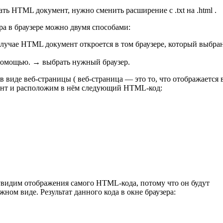
ать HTML документ, нужно сменить расширение с .txt на .html .
ра в браузере можно двумя способами:
случае HTML документ откроется в том браузере, который выбра
помощью. → выбрать нужный браузер.
 виде веб-страницы ( веб-страница — это то, что отображается 
мент и расположим в нём следующий HTML-код:
увидим отображения самого HTML-кода, потому что он будут
ом виде. Результат данного кода в окне браузера: