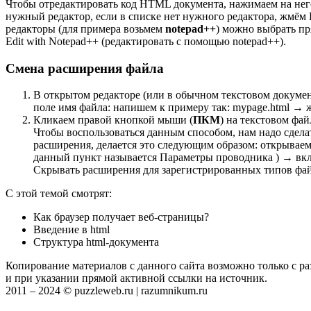
Чтобы отредактировать код HTML документа, нажимаем на не
нужный редактор, если в списке нет нужного редактора, жмём
редакторы (для примера возьмем
notepad++
) можно выбрать п
Edit with Notepad++ (редактировать с помощью notepad++).
Смена расширения файла
В открытом редакторе (или в обычном текстовом докуме
поле имя файла: напишем к примеру так: mypage.html → 
Кликаем правой кнопкой мыши (
ПКМ
) на текстовом фай
Чтобы воспользоваться данным способом, нам надо сдела
расширения, делается это следующим образом: открывае
данный пункт называется Параметры проводника ) → вкл
Скрывать расширения для зарегистрированных типов фай
С этой темой смотрят:
Как браузер получает веб-страницы?
Введение в html
Структура html-документа
Копирование материалов с данного сайта возможно только с р
и при указании прямой активной ссылки на источник.
2011 – 2024 © puzzleweb.ru | razumnikum.ru