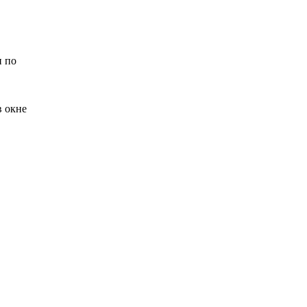
н по
в окне