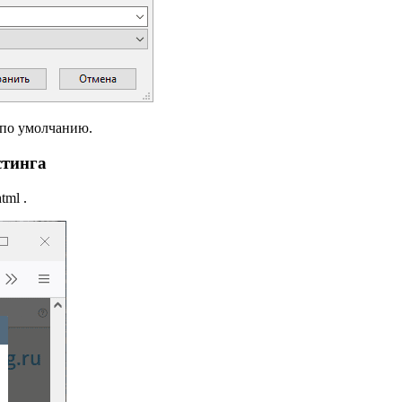
м по умолчанию.
стинга
tml .