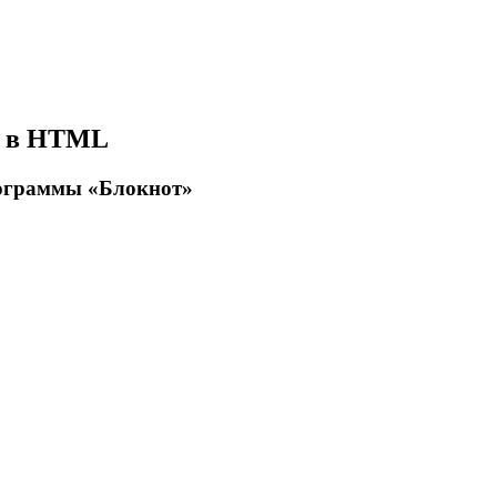
T в HTML
ограммы «Блокнот»