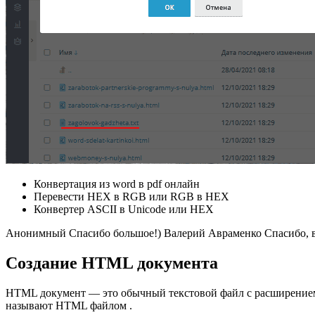
Конвертация из word в pdf онлайн
Перевести HEX в RGB или RGB в HEX
Конвертер ASCII в Unicode или HEX
Анонимный Спасибо большое!) Валерий Авраменко Спасибо, в 
Создание HTML документа
HTML документ — это обычный текстовой файл c расширением
называют HTML файлом .