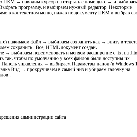
го ПКМ → наводим курсор на открыть с помощью. → и выбирае
 Выбрать программу. и выбираем нужный редактор. Некоторые
рямо в контекстном меню, нажав по документу ПКМ и выбрав св
нте) нажимаем файл → выбираем сохранить как → внизу в текст
жмём сохранить . Всё, HTML документ создан.
ле → выбираем переименовать и меняем расширение с .txt на .htm
ть так, чтобы по умолчанию у всех файлов были доступны их
м Панель управления → выбираем Параметры папок (в Windows 
адка Вид → прокручиваем в самый низ и убираем галочку на
лов .
азрешения администрации сайта