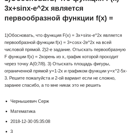
3x+sinx-e^2x является
первообразной функции f(x) =
1)Обосновать, что функция F(x) = 3x+sinx-e^2x является
первообразной функции f(x) = 3+cosx-2e^2x на всей
числовой прямой. 2)2-е задание. Отыскать первообразную
F функции f(x) = 2корень из x, график которой проходит
через точку A(0;7/8). 3) Отыскать площадь фигуры,
ограниченной прямой y=1-2x и графиком функции y=x^2-5x-
3. Решите пожалуйста и 2-ой вариант если не сложно,
заранее спасибо, а то мне никак это не решить
Чернышевич Серж
Математика
2018-12-30 05:35:08
3