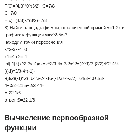
F(0)=(4/3)*0^(3/2)+C=7/8
C=7/8
F(x)=(4/3)x^(3/2)+7/8
3) Найти площадь фигуры, ограниченной прямой y=1-2x и
графиком функции y=x^2-5x-3.
находим точки пересечения
x^2-3x-4=0
x1=4 x2=-1
int|-1|4(x^2-3x-4)dx=x^3/3-4x-3/2x^2=(4^3)/3-(3/2)4^2-4*4-
((-1)^3/3-4*(-1)-
-(3/2)(-1)^2)=64/3-24-16-(-1/3+4-3/2)=64/3-40+1/3-
4+3/2=21,5+2/3-44=
=-22 1/6
ответ S=22 1/6
Вычисление первообразной
функции