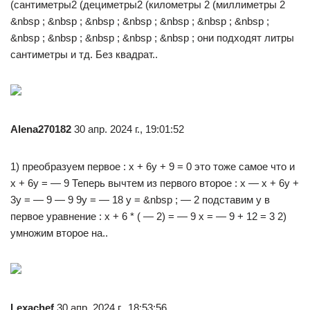
(сантиметры2 (дециметры2 (километры 2 (миллиметры 2
&nbsp ; &nbsp ; &nbsp ; &nbsp ; &nbsp ; &nbsp ; &nbsp ;
&nbsp ; &nbsp ; &nbsp ; &nbsp ; &nbsp ; они подходят литры
сантиметры и тд. Без квадрат..
Alena270182
30 апр. 2024 г., 19:01:52
1) преобразуем первое : x + 6y + 9 = 0 это тоже самое что и
x + 6y = — 9 Теперь вычтем из первого второе : x — x + 6y +
3y = — 9 — 9 9y = — 18 y = &nbsp ; — 2 подставим y в
первое уравнение : x + 6 * ( — 2) = — 9 x = — 9 + 12 = 3 2)
умножим второе на..
Lexachef
30 апр. 2024 г., 18:53:56