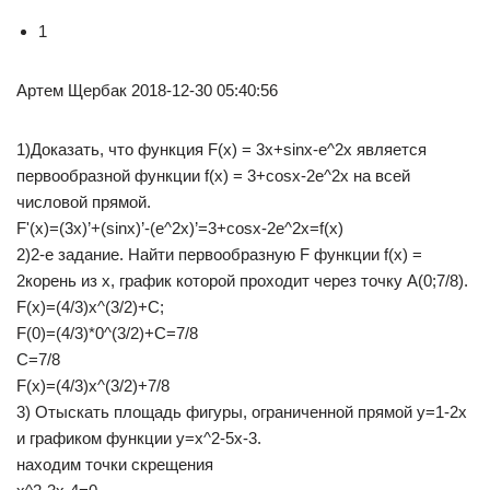
1
Артем Щербак 2018-12-30 05:40:56
1)Доказать, что функция F(x) = 3x+sinx-e^2x является
первообразной функции f(x) = 3+cosx-2e^2x на всей
числовой прямой.
F'(x)=(3x)’+(sinx)’-(e^2x)’=3+cosx-2e^2x=f(x)
2)2-е задание. Найти первообразную F функции f(x) =
2корень из x, график которой проходит через точку A(0;7/8).
F(x)=(4/3)x^(3/2)+C;
F(0)=(4/3)*0^(3/2)+C=7/8
C=7/8
F(x)=(4/3)x^(3/2)+7/8
3) Отыскать площадь фигуры, ограниченной прямой y=1-2x
и графиком функции y=x^2-5x-3.
находим точки скрещения