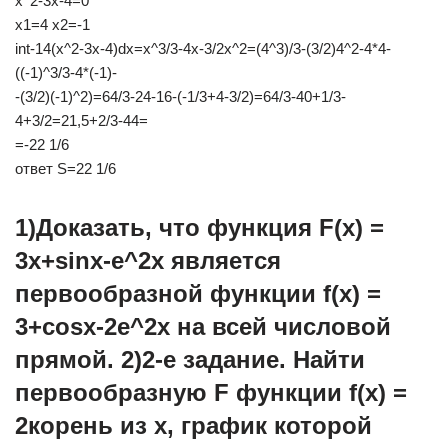
x^2-3x-4=0
x1=4 x2=-1
int-14(x^2-3x-4)dx=x^3/3-4x-3/2x^2=(4^3)/3-(3/2)4^2-4*4-
((-1)^3/3-4*(-1)-
-(3/2)(-1)^2)=64/3-24-16-(-1/3+4-3/2)=64/3-40+1/3-
4+3/2=21,5+2/3-44=
=-22 1/6
ответ S=22 1/6
1)Доказать, что функция F(x) =
3x+sinx-e^2x является
первообразной функции f(x) =
3+cosx-2e^2x на всей числовой
прямой. 2)2-е задание. Найти
первообразную F функции f(x) =
2корень из x, график которой