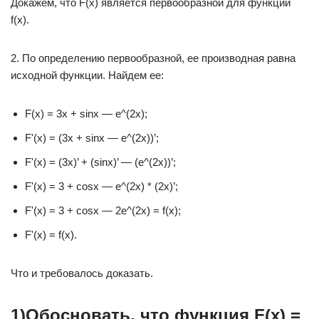
Докажем, что F(x) является первообразной для функции
f(x).
2. По определению первообразной, ее производная равна
исходной функции. Найдем ее:
F(x) = 3x + sinx — e^(2x);
F'(x) = (3x + sinx — e^(2x))’;
F'(x) = (3x)’ + (sinx)’ — (e^(2x))’;
F'(x) = 3 + cosx — e^(2x) * (2x)’;
F'(x) = 3 + cosx — 2e^(2x) = f(x);
F'(x) = f(x).
Что и требовалось доказать.
1)Обосновать, что функция F(x) =