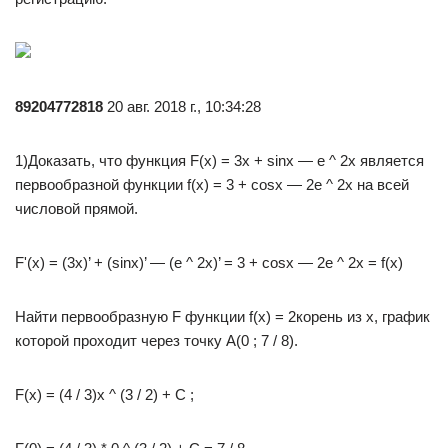
89204772818
20 авг. 2018 г., 10:34:28
1)Доказать, что функция F(x) = 3x + sinx — e ^ 2x является
первообразной функции f(x) = 3 + cosx — 2e ^ 2x на всей
числовой прямой.
F'(x) = (3x)’ + (sinx)’ — (e ^ 2x)’ = 3 + cosx — 2e ^ 2x = f(x)
Найти первообразную F функции f(x) = 2корень из x, график
которой проходит через точку A(0 ; 7 / 8).
F(x) = (4 / 3)x ^ (3 / 2) + C ;