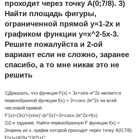
проходит через точку A(0;7/8). 3)
Найти площадь фигуры,
ограниченной прямой y=1-2x и
графиком функции y=x^2-5x-3.
Решите пожалуйста и 2-ой
вариант если не сложно, заранее
спасибо, а то мне никак это не
решить
1)Доказать, что функция F(x) = 3x+sinx-e^2x является
первообразной функции f(x) = 3+cosx-2e^2x на всей
числовой прямой.
F'(x)=(3x)’+(sinx)’-(e^2x)’=3+cosx-2e^2x=f(x)
2)2-е задание. Найти первообразную F функции f(x) =
2корень из x, график которой проходит через точку A(0;7/8).
F(x)=(4/3)x^(3/2)+C;