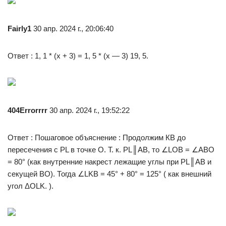
Fairly1
30 апр. 2024 г., 20:06:40
Ответ : 1, 1 * (х + 3) = 1, 5 * (x — 3) 19, 5.
404Errorrrr
30 апр. 2024 г., 19:52:22
Ответ : Пошаговое объяснение : Продолжим КВ до
пересечения с РL в точке О. Т. к. PL║AB, то ∠LOB = ∠ABO
= 80° (как внутренние накрест лежащие углы при PL║АВ и
секущей ВО). Тогда ∠LKB = 45° + 80° = 125° ( как внешний
угол ΔOLK. ).