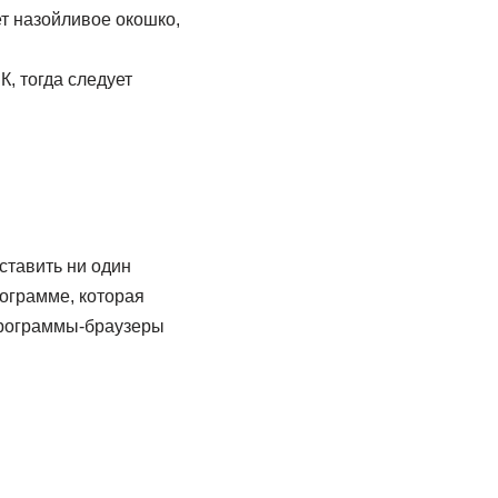
т назойливое окошко,
, тогда следует
дставить ни один
рограмме, которая
 программы-браузеры