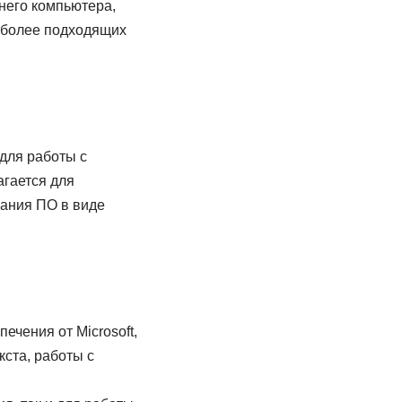
него компьютера,
аиболее подходящих
 для работы с
агается для
вания ПО в виде
ечения от Microsoft,
ста, работы с