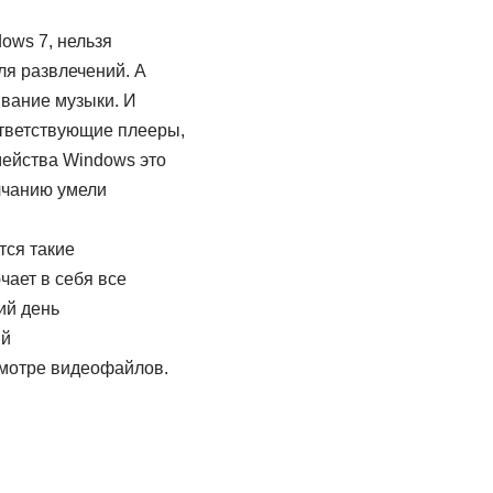
ows 7, нельзя
ля развлечений. А
ивание музыки. И
ответствующие плееры,
мейства Windows это
олчанию умели
тся такие
чает в себя все
ий день
ый
смотре видеофайлов.