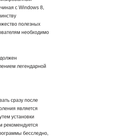
чиная с Windows 8,
шинству
ожество полезных
зователям необходимо
 должен
лением легендарной
ать сразу после
оления является
утем установки
ям рекомендуется
рограммы бесследно,