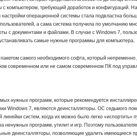
ы с компьютером, требующий доработок и конфигураций. На
и настройки операционной системы стала подвластна боль
 пользователей, а сама система получила по умолчанию мн
оты с документами и файлами. В случае с Windows 7, поль
устанавливать самые нужные программы для компьютера.
 пакетом самого необходимого софта, который непременно
бом современном или не самом современном ПК под управ
амых нужных программ, которые рекомендуется инсталлиров
вки Windows 7, являются деинсталляторы. ОС седьмого пок
 линейки систем, когда их можно было легко «испортить» п
ва ненужных программ, утилит и игр. Поэтому пользовател
льные деинсталляторы, позволяющие удалить имеющиеся п