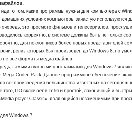
иафайлов.
ь идет о том, какие программы нужны для компьютера с Wind
 в домашних условиях компьютеры зачастую используются д
ю очередь, это просмотр фильмов и телесериалов, прослуш
зводилось корректно, в системе должны быть не только со
Вероятно, для поклонников более новых представителей се
ерсии, релиз которых был произведен до Windows 8, по ум
о не все форматы медиа файлов.
ередь, самыми нужными программами для Windows 7 являю
te Mega Codec Pack. Данное программное обеспечение вклю
ля воспроизведения большинства известных на сегодняшн
 того, ПО включает в себя и простой, лаконичный и быстр
Media player Classic», являющийся незаменимым при про