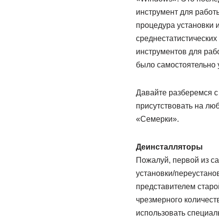
инструмент для работ
процедура установки 
среднестатистических
инструментов для раб
было самостоятельно 
Давайте разберемся с
присутствовать на лю
«Семерки».
Деинсталляторы
Пожалуй, первой из с
установки/переустано
представителем старой
чрезмерного количест
использовать специа