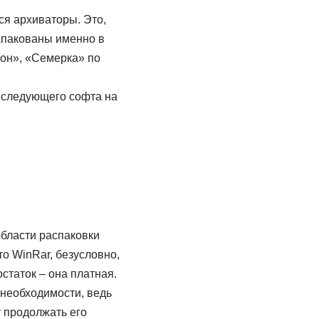
я архиваторы. Это,
запакованы именно в
кон», «Семерка» по
 следующего софта на
области распаковки
то WinRar, безусловно,
статок – она платная.
 необходимости, ведь
т продолжать его