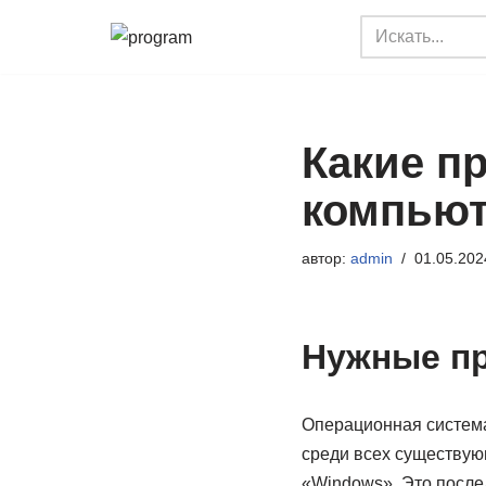
Перейти
к
содержимому
Какие п
компьют
автор:
admin
01.05.202
Нужные пр
Операционная система
среди всех существую
«Windows». Это после