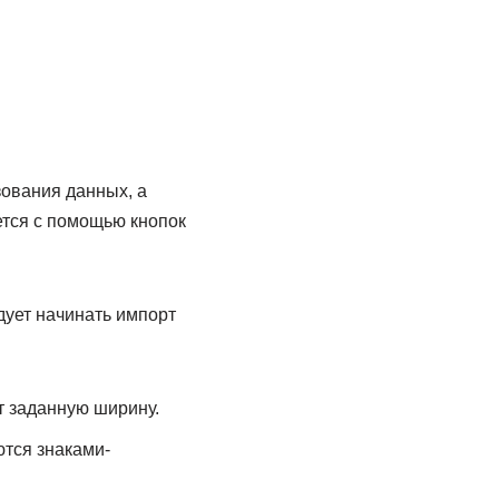
ования данных, а
ется с помощью кнопок
дует начинать импорт
т заданную ширину.
ются знаками-