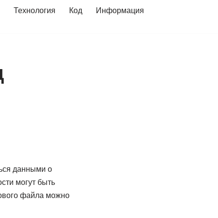
Технология
Код
Информация
д
ься данными о
сти могут быть
тового файла можно