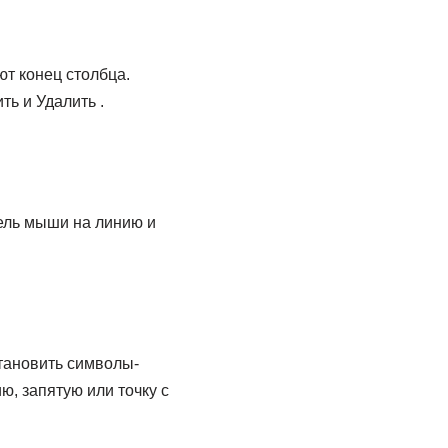
т конец столбца.
ь и Удалить .
ель мыши на линию и
тановить символы-
, запятую или точку с