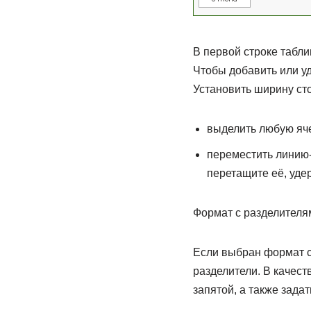
В первой строке табл
Чтобы добавить или уд
Установить ширину ст
выделить любую яче
переместить линию-
перетащите её, уде
Формат с разделителя
Если выбран формат с
разделители. В качест
запятой, а также зада