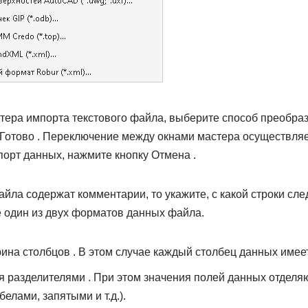
тера импорта текстового файла, выберите способ преобраз
 Готово . Переключение между окнами мастера осуществля
порт данных, нажмите кнопку Отмена .
йла содержат комментарии, то укажите, с какой строки сле
е один из двух форматов данных файла.
на столбцов . В этом случае каждый столбец данных имее
 разделителями . При этом значения полей данных отделя
елами, запятыми и т.д.).