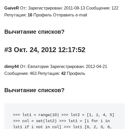
GaiveR
От: Зарегистрирован: 2011-08-13 Сообщения: 122
Репутация:
16
Профиль Отправить e-mail
Вычитание списков?
#3 Окт. 24, 2012 12:17:52
dimy44
От: Евпатория Зарегистрирован: 2012-04-21
Сообщения: 463 Репутация:
42
Профиль
Вычитание списков?
>>>
lst1
=
range
(
10
)
>>>
lst2
=
[
1
,
1
,
4
,
5
]
>>>
col
=
set
(
lst2
)
>>>
lst1
=
[
i
for
i
in
lst1
if
i
not
in
col
]
>>>
lst1
[
0
,
2
,
3
,
6
,