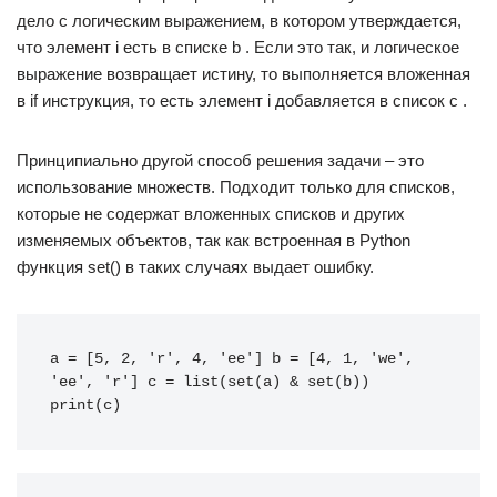
дело с логическим выражением, в котором утверждается,
что элемент i есть в списке b . Если это так, и логическое
выражение возвращает истину, то выполняется вложенная
в if инструкция, то есть элемент i добавляется в список c .
Принципиально другой способ решения задачи – это
использование множеств. Подходит только для списков,
которые не содержат вложенных списков и других
изменяемых объектов, так как встроенная в Python
функция set() в таких случаях выдает ошибку.
a
=
[
5
,
2
,
'r'
,
4
,
'ee'
]
b
=
[
4
,
1
,
'we'
,
'ee'
,
'r'
]
c
=
list
(
set
(
a
)
&
set
(
b
))
print
(
c
)