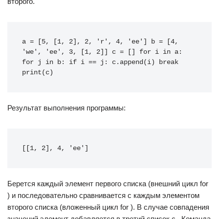
второго.
a
=
[
5
,
[
1
,
2
],
2
,
'r'
,
4
,
'ee'
]
b
=
[
4
,
'we'
,
'ee'
,
3
,
[
1
,
2
]]
c
=
[]
for
i
in
a
:
for
j
in
b
:
if
i
==
j
:
c
.
append
(
i
)
break
print
(
c
)
Результат выполнения программы:
[[1, 2], 4, 'ee']
Берется каждый элемент первого списка (внешний цикл for
) и последовательно сравнивается с каждым элементом
второго списка (вложенный цикл for ). В случае совпадения
значений элемент добавляется в третий список c . Команда