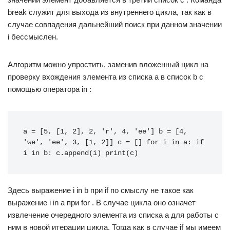
break служит для выхода из внутреннего цикла, так как в
случае совпадения дальнейший поиск при данном значении
i бессмыслен.
Алгоритм можно упростить, заменив вложенный цикл на
проверку вхождения элемента из списка a в список b с
помощью оператора in :
a
=
[
5
,
[
1
,
2
],
2
,
'r'
,
4
,
'ee'
]
b
=
[
4
,
'we'
,
'ee'
,
3
,
[
1
,
2
]]
c
=
[]
for
i
in
a
:
if
i
in
b
:
c
.
append
(
i
)
print
(
c
)
Здесь выражение i in b при if по смыслу не такое как
выражение i in a при for . В случае цикла оно означет
извлечение очередного элемента из списка a для работы с
ним в новой итерации цикла. Тогда как в случае if мы имеем