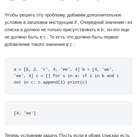
Чтобы решить эту проблему, добавим дополнительное
условие в заголовок инструкции if . Очередной значение i из
списка a должно не только присутствовать в b , но его еще
не должно быть в c . То есть это должно быть первое
добавление такого значения в c :
a
=
[
5
,
2
,
'r'
,
4
,
'ee'
,
4
]
b
=
[
4
,
'we'
,
'ee'
,
3
]
c
=
[]
for
i
in
a
:
if
i
in
b
and
i
not
in
c
:
c
.
append
(
i
)
print
(
c
)
[4, 'ee']
Теперь усложним задачу. Пусть если в обоих списках есть