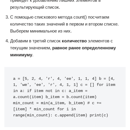
приведет к добавлению лишних элементов в
результирующий список.
С помощью спискового метода count() посчитаем
количество таких значений в первом и втором списке.
Выберем минимальное из них.
Добавим в третий список
количество
элементов с
текущим значением,
равное ранее определенному
минимуму
.
a
=
[
5
,
2
,
4
,
'r'
,
4
,
'ee'
,
1
,
1
,
4
]
b
=
[
4
,
1
,
'we'
,
'ee'
,
'r'
,
4
,
1
,
1
]
c
=
[]
for
item
in
a
:
if
item
not
in
c
:
a_item
=
a
.
count
(
item
)
b_item
=
b
.
count
(
item
)
min_count
=
min
(
a_item
,
b_item
)
# c += 
[item] * min_count
for
i
in
range
(
min_count
):
c
.
append
(
item
)
print
(
c
)