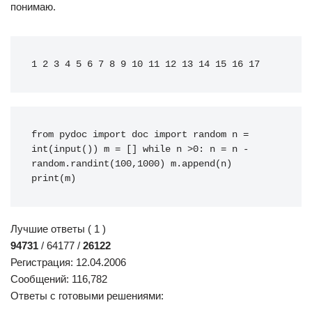
понимаю.
1 2 3 4 5 6 7 8 9 10 11 12 13 14 15 16 17
from
pydoc
import
 doc 
import
random
 n 
=
int
(
input
(
)
)
 m 
=
[
]
while
 n 
>
0
: n 
=
 n - 
random
.
randint
(
100
,
1000
)
 m.
append
(
n
)
print
(
m
)
Лучшие ответы ( 1 )
94731
/ 64177 /
26122
Регистрация: 12.04.2006
Сообщений: 116,782
Ответы с готовыми решениями: