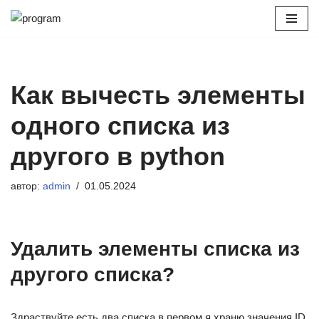
Перейти
к
содержимому
Как вычесть элементы
одного списка из
другого в python
автор:
admin
01.05.2024
Удалить элементы списка из
другого списка?
Здраствуйте есть два списка в первом я храню значения ID