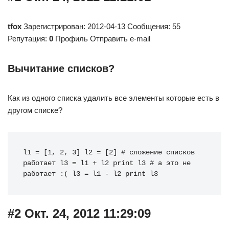
tfox
Зарегистрирован: 2012-04-13 Сообщения: 55
Репутация:
0
Профиль Отправить e-mail
Вычитание списков?
Как из одного списка удалить все элементы которые есть в
другом списке?
l1
=
[
1
,
2
,
3
]
l2
=
[
2
]
# сложение списков 
работает
l3
=
l1
+
l2
print
l3
# а это не 
работает :(
l3
=
l1
-
l2
print
l3
#2 Окт. 24, 2012 11:29:09