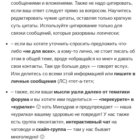
сообщениями и вложениями. Также не надо цитировать,
если ваш ответ следует прямо за вопросом. Научитесь
редактировать чужие цитаты, оставляя только краткую
суть цитаты. Используйте цитирование только для
связки сообщений, которые разорваны логически;
– если вы хотите уточнить-спросить-предложить что-
либо
«не для всех»
, а кому-то лично, не стоит писать об
этом в общей теме, вроде «обращайся ко мне» и давать
свои контакты. Там где больше двух — говорят вслух.
Или делитесь со всеми этой информацией или
пишите в
личные сообщения
(ЛС) «тет-а-тет»;
– также, если ваши
мысли ушли далеко от тематики
форума
и вы хотите ими поделиться —
«перекурите» в
«курилке»
🙂 хоть Минздрав и предупреждает — наша
«курилка» вашему здоровью не повредит! У нас также
есть группа «вконтакте»,
интерактивный чат
на
чатоводе и
скайп-группа
— там у нас бывает
многолюдно! 🙂