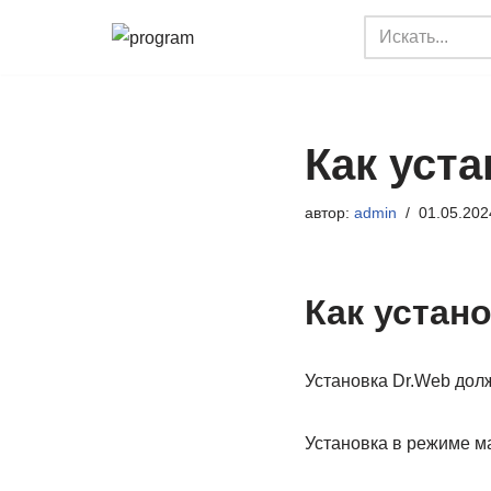
Перейти
к
содержимому
Как уст
автор:
admin
01.05.202
Как устан
Установка Dr.Web дол
Установка в режиме м