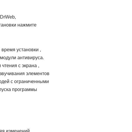
 DrWeb,
становки нажмите
 время установки ,
 модули антивируса.
чтения с экрана ,
озвучивания элементов
юдей с ограниченными
апуска программы
няя изменений,