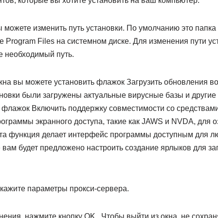
тов, которые вы хотите установить на ваш компьютер.
ы можете изменить путь установки. По умолчанию это папка
 Program Files на системном диске. Для изменения пути у
е необходимый путь.
окна вы можете установить флажок Загрузить обновления во
ановки были загружены актуальные вирусные базы и другие
 флажок Включить поддержку совместимости со средствами 
рограммы экранного доступа, такие как JAWS и NVDA, для 
та функция делает интерфейс программы доступным для л
 вам будет предложено настроить создание ярлыков для з
укажите параметры прокси-сервера.
ения, нажмите кнопку OK . Чтобы выйти из окна, не сохра