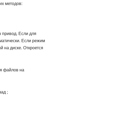
их методов:
в привод. Если для
матически. Если режим
й на диске. Откроется
я файлов на
ад ;