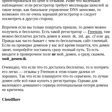
ориентироваться по цене и отзывам. Разве что маленькое
наблюдение: если регистратор требует миллиарды шекелей за
такие вещи, как банальное управление DNS записями, то
возможно это не очень хороший регистратор и следует
посмотреть в другую сторону.
Впрочем если вы только пощупать пришли, то домен можно
получить и бесплатно. Есть такой регистратор —
Freenom
, там
можно бесплатно достать домен в зонах .tk, .ml, .ga, .cf или .gq.
Правда как часто бывает с чем-то бесплатным, сайт глючный.
Если на проверке доменов у вас всё время пишется, что домен
занят, попробуйте поставить сразу полный путь. То есть
вводите в проверочное поле
не
мой_домен, а сразу, скажем,
мой_домен.tk
.
Очевидно, что если что-то досталось бесплатно, то и потерять
его легко — отзывы у Freenom в этом плане далеки от
хороших. Так что если планируете что-то серьёзное, то лучше
домен себе всё-таки купить у регистратора. Однако для
маленького домашнего сервера потенциальная потеря домена
не критична.
Cloudflare