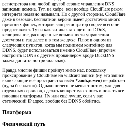
регистратора или любой другой сервис управления DNS
записями домена. Тут, на хабре, вон вообще CloudFlare раком
интернета недавно называли. Но с другой стороны, CloudFlare
даже в базовой, бесплатной версии имеет достаточно много
приятных фишек, которые ваш регистратор скорее всего не
предоставляет. Тут и какая-никакая защита от DDoS,
кеширование, расширенные возможности управления
доступом и так далее и в том же духе. Плюс в одном из
следующих пунктов, когда мы поднимем контейнер для
DDNS, будет использоваться именно CloudFlare (впрочем
настроить DDNS с другим провайдером вроде DuckDNS —
задача достаточно тривиальная).
Правда многие фишки пройдут мимо нас, поскольку
проксирование у CloudFlare на wildcard-записи (ну, это записи
включающие всё пространство имён
*.мой.домен
) не работает
(ну, за бесплатно). Однако ничего не мешает потом, уже для
отдельных сервисов, сделать конкретную запись и пожать все
плюшки платформы. Ну или ещё лучше, если у вас
статический IP адрес, вообще без DDNS обойтись.
Платформа
Физический путь