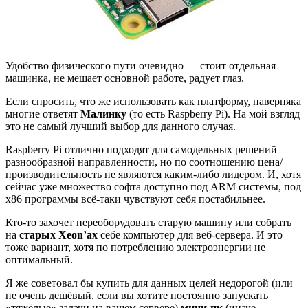
Удобство физического пути очевидно — стоит отдельная
машинка, не мешает основной работе, радует глаз.
Если спросить, что же использовать как платформу, наверняка
многие ответят
Малинку
(то есть Raspberry Pi). На мой взгляд
это не самый лучший выбор для данного случая.
Raspberry Pi отлично подходят для самодельных решений
разнообразной направленности, но по соотношению цена/
производительность не являются каким-либо лидером. И, хотя
сейчас уже множество софта доступно под ARM системы, под
x86 программы всё-таки чувствуют себя постабильнее.
Кто-то захочет переоборудовать старую машину или собрать
на
старых Xeon’ах
себе компьютер для веб-сервера. И это
тоже вариант, хотя по потреблению электроэнергии не
оптимальный.
Я же советовал бы купить для данных целей недорогой (или
не очень дешёвый, если вы хотите постоянно запускать
«тяжёлые» задачи на вашем сервере)
мини-пк
(иначе