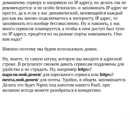
домашнему серверу и напрямую по IP адресу, но делать так не
рекомендуется: и не особо безопасно, и запоминать IP адрес не
просто, да и если у вас динамический, меняющийся каждый
раз как вы заново подключаетесь к интернету, IP адрес, то
запоминать его вообще бессмысленно. Ну и наконец, у нас
много сервисов планируется, а чтобы к ним доступ был тупо
по IP адресу, придётся их на разные порты навешивать. Оно
вам надо?
Именно поэтому мы будем использовать домен.
Ну, знаете, ту самую штуку, которую вы вводите в адресной
строке. В результате сможем давать сервисам поддомены для
удобства и не страдать. Ну, например
https://
пароли.мой.домен/
для парольного сервиса или
https://
почта.мой.домен/
для почты. Удобно, в общем, запоминается.
Делать это будет Ngnix под капотом нашего PaaS, при
желании всегда можете разобраться в конкретике.