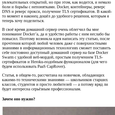
увлекательных открытий, но при этом, как водится, и немало
боли и борьбы с непонятками. Docker, контейнеры, реверс
DNS и реверс прокси, получение TLS сертификатов. В какой-
то момент я наконец дошёл до удобного решения, которым я
теперь хочу поделиться.
В своё время домашний сервер очень облегчил бы мне
понимание Docker’а, да и удобство работы с ним неслабо бы
повысил. Поэтому возникла идея написать эту статью, после
прочтения которой любой человек даже с поверхностными
знаниями в информационных технологиях сможет поставить
себе постоянно доступный домашний сервер на базе Docker
Swarm с удобной веб-мордой, простым получением TLS-
сертификатов и Heroku-подобным функционалом (для чего
будем использовать PaaS CapRover).
Статья, в общем-то, рассчитана на новичков, обладающих
какими-то техническими знаниями — школьников старших
классов, студентов и просто любителей — а потому вряд ли
будет интересна серьёзным профессионалам.
Зачем оно нужно?