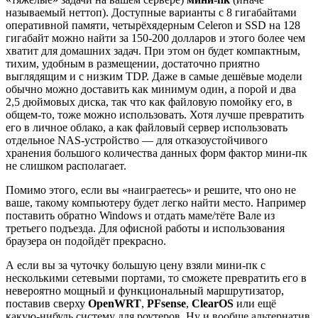
называемый неттоп). Доступные варианты с 8 гигабайтами
оперативной памяти, четырёхядерным Celeron и SSD на 128
гигабайт можно найти за 150-200 долларов и этого более чем
хватит для домашних задач. При этом он будет компактным,
тихим, удобным в размещении, достаточно приятно
выглядящим и с низким TDP. Даже в самые дешёвые модели
обычно можно доставить как минимум один, а порой и два
2,5 дюймовых диска, так что как файловую помойку его, в
общем-то, тоже можно использовать. Хотя лучше превратить
его в личное облако, а как файловый сервер использовать
отдельное NAS-устройство — для отказоустойчивого
хранения большого количества данных форм фактор мини-пк
не слишком располагает.
Помимо этого, если вы «наиграетесь» и решите, что оно не
ваше, такому компьютеру будет легко найти место. Например
поставить обратно Windows и отдать маме/тёте Вале из
третьего подъезда. Для офисной работы и использования
браузера он подойдёт прекрасно.
А если вы за чуточку большую цену взяли мини-пк с
несколькими сетевыми портами, то сможете превратить его в
невероятно мощный и функциональный маршрутизатор,
поставив сверху
OpenWRT
,
PFsense
,
ClearOS
или ещё
какую-нибудь систему для роутеров. Ну и вообще альтернатив