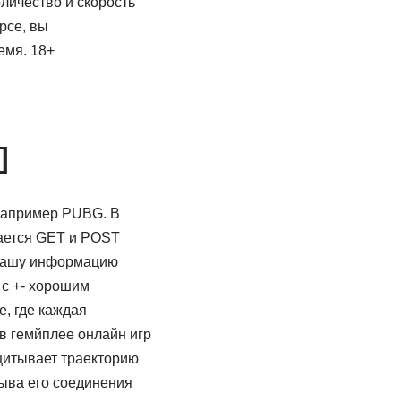
оличество и скорость
рсе, вы
емя. 18+
]
 Например PUBG. В
лается GET и POST
м нашу информацию
 с +- хорошим
, где каждая
 в гемйплее онлайн игр
щитывает траекторию
рыва его соединения