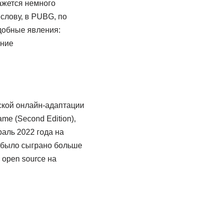
кажется немного
 слову, в PUBG, по
одобные явления:
ение
кой онлайн-адаптации
me (Second Edition),
аль 2022 года на
 было сыграно больше
 open source на