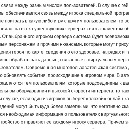
 связи между разным числом пользователей. В случае с гей
ы обеспечивается связь между игрока специальной програ
е поиграть в какую либо игру с другим пользователем, то в
авило, на всех существующих серверах связь с клиентом о
 От выбранного игроком сервера система будет всевозмо
ным персонажем и прочими нюансами, которые могут присут
ния героя по карте, сведения о его здоровье, наградах и т
ишь обрабатывать данные, связанные с виртуальным персо
зователем. Современная многопользовательская система 
о обновлять события, происходящие в игровом мире. В ав
правляются тем пользователям, которые подсоединены к да
ельном оборудовании и высокой скорости интернета, то так
м случае, если один из игроков выберет «плохой» онлайн-ка
дений могут быть куда более заметными, что негативно ск
 вся необходимая информация о пользователях виртуальног
тройство отправляет ее каждому игроку сервера. Причем з