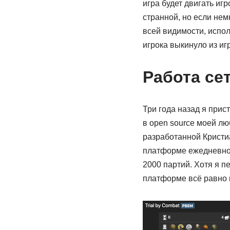
игра будет двигать иг
странной, но если нем
всей видимости, испол
игрока выкинуло из иг
Работа се
Три года назад я прис
в open source моей лю
разработанной Кристи
платформе ежедневно 
2000 партий. Хотя я п
платформе всё равно 