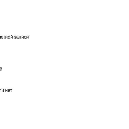
четной записи
й
ли нет