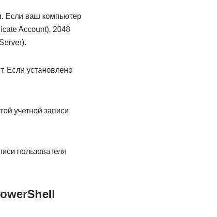
и. Если ваш компьютер
cate Account), 2048
Server).
нт. Если установлено
той учетной записи
писи пользователя
owerShell