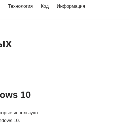
Технология
Код
Информация
ых
dows 10
оторые используют
ndows 10.