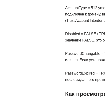
AccountType = 512 ука
подключен к домену, вы
(Trust Account Interdom
Disabled = FALSE / TR
значение FALSE, это о
PasswordChangable = T
или нет. Если установ
PasswordExpired = TRU
после заданного пром
Как просмотр