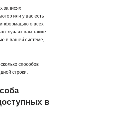
х записях
ютер или у вас есть
ю информацию о всех
ых случаях вам также
ые в вашей системе,
есколько способов
дной строки.
особа
доступных в