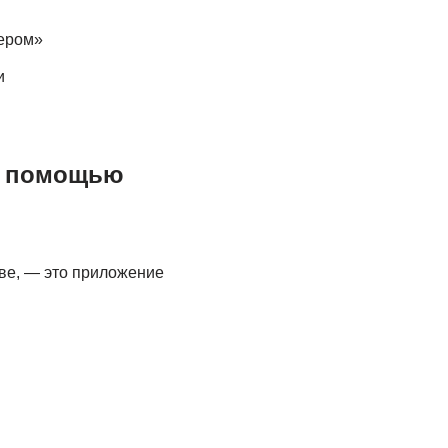
тером»
и
 с помощью
ве, — это приложение