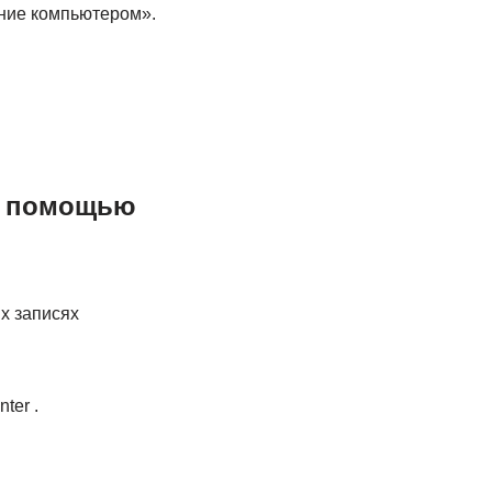
ение компьютером».
 с помощью
х записях
ter .