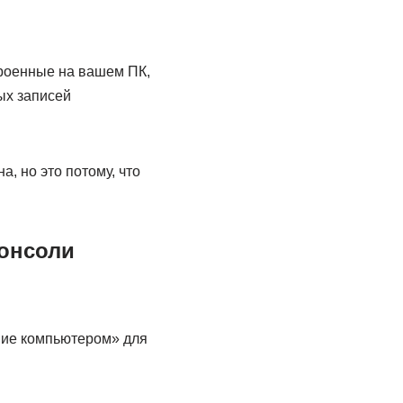
троенные на вашем ПК,
ых записей
а, но это потому, что
консоли
ние компьютером» для