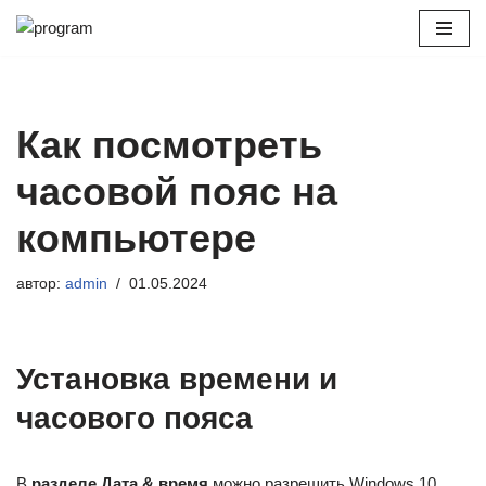
Перейти
к
содержимому
Как посмотреть
часовой пояс на
компьютере
автор:
admin
01.05.2024
Установка времени и
часового пояса
В
разделе Дата & время
можно разрешить Windows 10