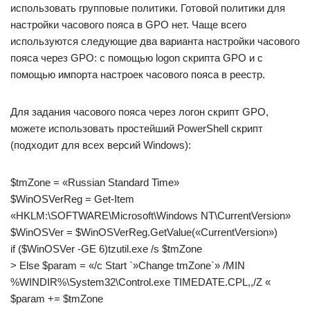
использовать групповые политики. Готовой политики для
настройки часового пояса в GPO нет. Чаще всего
используются следующие два варианта настройки часового
пояса через GPO: с помощью logon скрипта GPO и с
помощью импорта настроек часового пояса в реестр.
Для задания часового пояса через логон скрипт GPO,
можете использовать простейший PowerShell скрипт
(подходит для всех версий Windows):
$tmZone = «Russian Standard Time»
$WinOSVerReg = Get-Item
«HKLM:\SOFTWARE\Microsoft\Windows NT\CurrentVersion»
$WinOSVer = $WinOSVerReg.GetValue(«CurrentVersion»)
if ($WinOSVer -GE 6)tzutil.exe /s $tmZone
> Else $param = «/c Start `»Change tmZone`» /MIN
%WINDIR%\System32\Control.exe TIMEDATE.CPL,,/Z «
$param += $tmZone