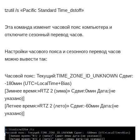
tzutil /s «Pacific Standard Time_dstoff»
Эта команда изменит часовой пояс компьютера и
отключите сезонный перевод часов.
Настройки часового пояса и сезонного перевод часов
можно вывести так:
Часовой пояс: Текущий:TIME_ZONE_ID_UNKNOWN Сдвиг:
-180мин (UTC=LocalTime+Bias)
[Зимнее время:»RTZ 2 (зима)» Сдвиг:0мин Дата:(не
указано)]
[Летнее время:»RTZ 2 (лето)» Сдвиг:-60мин Дата:(не
указано)]