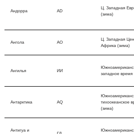
Ц. Западная Ев
Андорра
AD
(зима)
Ц. Западная Цен
Ангола
AO
Африка (зима)
Южноамериканс
Ангилья
ИИ
западное время 
Южноамериканс
Антарктика
AQ
тихоокеанское 
(зима)
Антигуа и
Южноамериканс
ГД