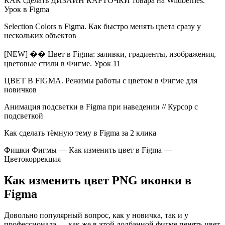
КАК сделать ДИЗАЙН КАРТОЧКИ товара на Wildberries.
Урок в Figma
Selection Colors в Figma. Как быстро менять цвета сразу у
нескольких объектов
[NEW] �� Цвет в Figma: заливки, градиенты, изображения,
цветовые стили в Фигме. Урок 11
ЦВЕТ В FIGMA. Режимы работы с цветом в Фигме для
новичков
Анимация подсветки в Figma при наведении // Курсор с
подсветкой
Как сделать тёмную тему в Figma за 2 клика
Фишки Фигмы — Как изменить цвет в Figma —
Цветокоррекция
Как изменить цвет PNG иконки в
Figma
Довольно популярный вопрос, как у новичка, так и у
профессионала — как же в этой долбанной фигме пенять цвет