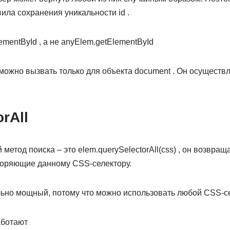
ла сохранения уникальности id .
ementById , а не anyElem.getElementById
можно вызвать только для объекта document . Он осуществля
rAll
етод поиска – это elem.querySelectorAll(css) , он возвращ
творяющие данному CSS-селектору.
льно мощный, потому что можно использовать любой CSS-се
аботают