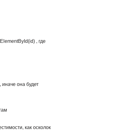
lementById(id) , где
 иначе она будет
там
стимости, как осколок