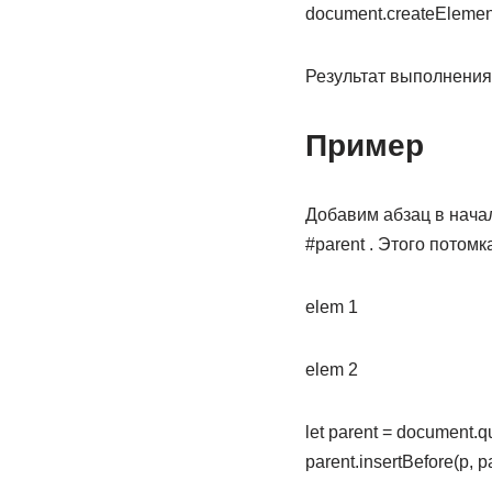
document.createElement(‘
Результат выполнения
Пример
Добавим абзац в начал
#parent . Этого потомк
elem 1
elem 2
let parent = document.qu
parent.insertBefore(p, p