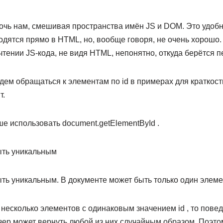
очь нам, смешивая пространства имён JS и DOM. Это удобн
ходятся прямо в HTML, но, вообще говоря, не очень хорош
 чтении JS-кода, не видя HTML, непонятно, откуда берётся 
дем обращаться к элементам по id в примерах для краткости
т.
е использовать document.getElementById .
ыть уникальным
ть уникальным. В документе может быть только один элемен
 несколько элементов с одинаковым значением id , то пове
зер может вернуть любой из них случайным образом. Поэтом