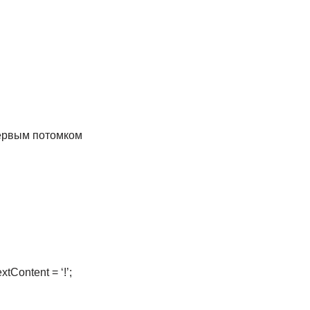
первым потомком
xtContent = ‘!’;