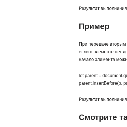
Результат выполнения
Пример
При передаче вторым п
если в элементе нет до
начало элемента можно
let parent = document.qu
parent.insertBefore(p, pa
Результат выполнения
Смотрите т