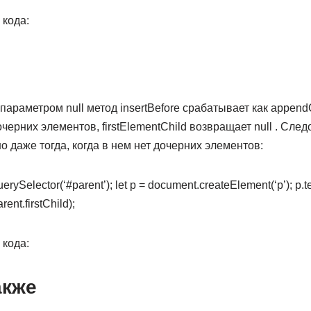
 кода:
араметром null метод insertBefore срабатывает как appendCh
черних элементов, firstElementChild возвращает null . Сле
 даже тогда, когда в нем нет дочерних элементов:
erySelector(‘#parent’); let p = document.createElement(‘p’); p.te
rent.firstChild);
 кода:
акже