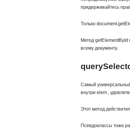
придерживайтесь прави
Только document.getEl
Метод getElementById 
всему документу.
querySelecto
Самый универсальный м
внутри elem , удовле
Этот метод действите
Псевдоклассы тоже р