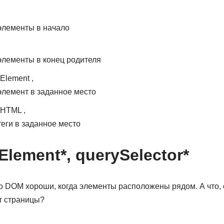
элементы в начало
элементы в конец родителя
Element ,
элемент в заданное место
tHTML ,
теги в заданное место
Element*, querySelector*
о DOM хороши, когда элементы расположены рядом. А что, е
т страницы?