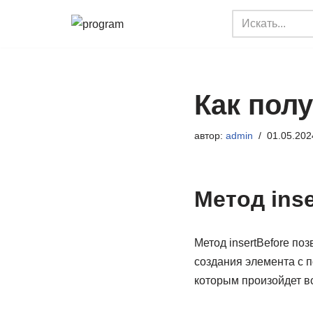
Перейти
к
содержимому
Как полу
автор:
admin
01.05.202
Метод inse
Метод insertBefore по
создания элемента с п
которым произойдет вс