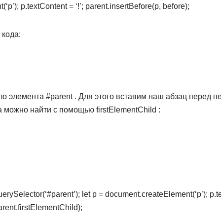
p’); p.textContent = ‘!’; parent.insertBefore(p, before);
 кода:
о элемента #parent . Для этого вставим наш абзац перед 
а можно найти с помощью firstElementChild :
erySelector(‘#parent’); let p = document.createElement(‘p’); p.te
arent.firstElementChild);