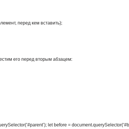
элемент, перед кем вставить);
естим его перед вторым абзацем:
erySelector(‘#parent’); let before = document.querySelector(‘#bef