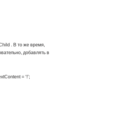
ild . В то же время,
довательно, добавлять в
xtContent = ‘!’;