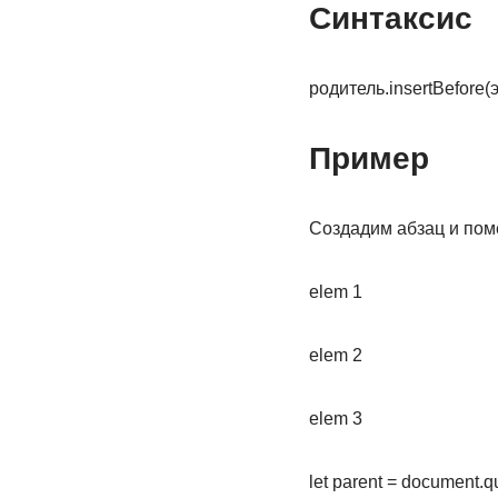
Синтаксис
родитель.insertBefore(
Пример
Создадим абзац и пом
elem 1
elem 2
elem 3
let parent = document.qu