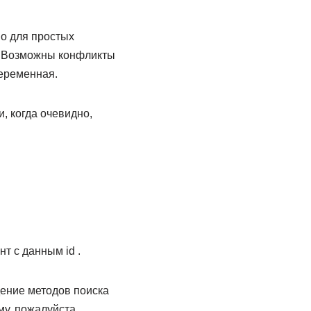
о для простых
о. Возможны конфликты
переменная.
, когда очевидно,
т с данным id .
дение методов поиска
у, пожалуйста,