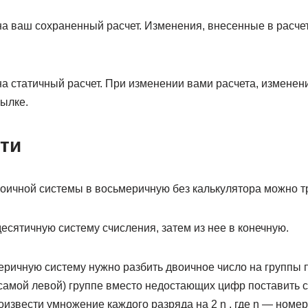
а ваш сохраненный расчет. Изменения, внесенные в расчет
а статичный расчет. При изменении вами расчета, изменени
ылке.
ти
воичной системы в восьмеричную без калькулятора можно т
есятичную систему счисления, затем из нее в конечную.
еричную систему нужно разбить двоичное число на группы 
(самой левой) группе вместо недостающих цифр поставить с
извести умножение каждого разряда на 2 n , где n — номер