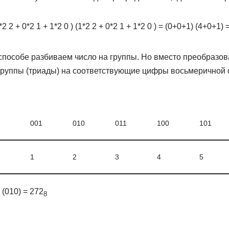
2 2 + 0*2 1 + 1*2 0 ) (1*2 2 + 0*2 1 + 1*2 0 ) = (0+0+1) (4+0+1) =
 способе разбиваем число на группы. Но вместо преобразов
руппы (триады) на соответствующие цифры восьмеричной 
001
010
011
100
101
1
2
3
4
5
 (010) = 272
8