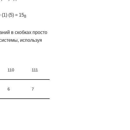
 (1) (5) = 15
8
аний в скобках просто
системы, используя
110
111
6
7