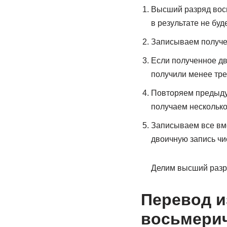
Высший разряд вось
в результате не буд
Записываем получен
Если полученное дв
получили менее тре
Повторяем предыду
получаем несколько
Записываем все вме
двоичную запись чи
Делим высший разря
Перевод и
восьмери