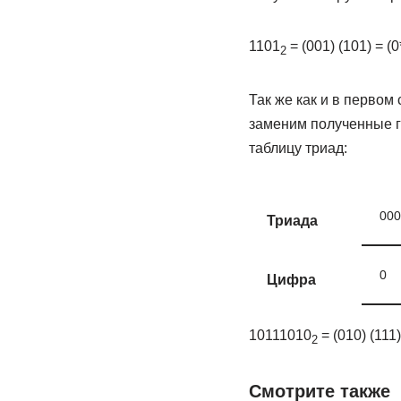
1101
= (001) (101) = (0*
2
Так же как и в первом
заменим полученные г
таблицу триад:
000
Триада
0
Цифра
10111010
= (010) (111)
2
Смотрите также