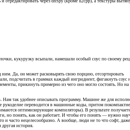
 и отредактировать через dnSpy (кроме il2cpp), а текстуры вытян
лочки, кукурузку всыпали, намешали особый соус по своему рец
ед ним. Да, он может расковырять свою порцию, отсортировать
зали, подсчитать в граммах каждый ингридиент, фигакнуть соус 
ементы, прикинуть примерно из чего оно могло состоять. Но на 
ов. Нам так удобнее описывать программу. Машине же для испол
ше рукоделие переводится в машинные коды, притом покомпактне
анимаются оптимизирующие компиляторы). В результате получает
и, но понять, как он работает. И чтобы его понять — нужно нау
то и часто нецелесообразно. А вообще, люди не то что софт, даж
 другая история.