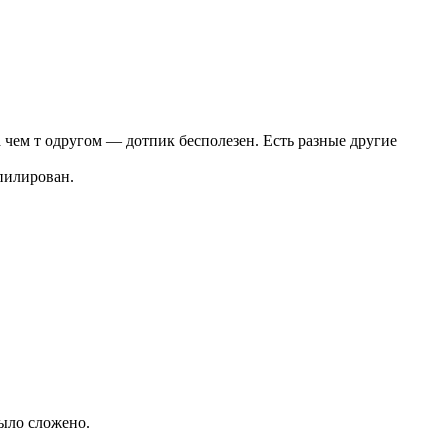
а чем т одругом — дотпик бесполезен. Есть разные другие
пилирован.
было сложено.