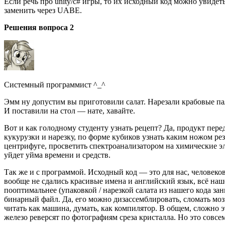
Если речь про unity/c# игры, то их исходный код можно увидеть
заменить через UABE.
Решения вопроса 2
Системный программист ^_^
Эмм ну допустим вы приготовили салат. Нарезали крабовые па
И поставили на стол — нате, хавайте.
Вот и как голодному студенту узнать рецепт? Да, продукт пер
кукурузки и нарезку, по форме кубиков узнать каким ножом ре
центрифуге, просветить спектроанализатором на химические эл
уйдет уйма времени и средств.
Так же и с программой. Исходный код — это для нас, человек
вообще не сдались красивые имена и английский язык, всё на
пооптимальнее (упаковкой / нарезкой салата из нашего кода з
бинарный файл. Да, его можно дизассемблировать, сломать мозг
читать как машина, думать, как компилятор. В общем, сложно э
железо реверсят по фотографиям среза кристалла. Но это совсем