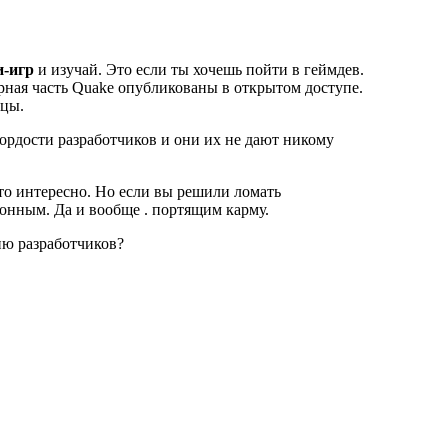
и-игр
и изучай. Это если ты хочешь пойти в геймдев.
рная часть Quake опубликованы в открытом доступе.
рцы.
ордости разработчиков и они их не дают никому
то интересно. Но если вы решили ломать
конным. Да и вообще . портящим карму.
ию разработчиков?