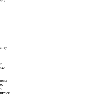
уть/
епту.
на
это
нения
е,
ся
читься
е