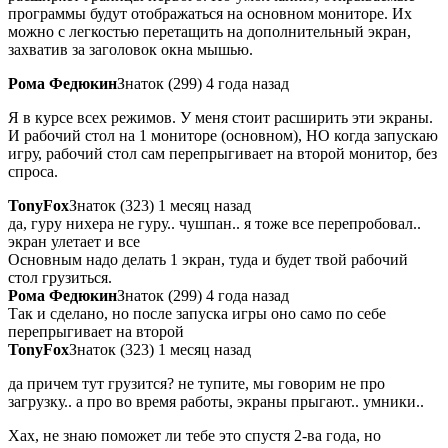
программы будут отображаться на основном мониторе. Их
можно с легкостью перетащить на дополнительный экран,
захватив за заголовок окна мышью.
Рома Федюкин
Знаток (299) 4 года назад
Я в курсе всех режимов. У меня стоит расширить эти экраны.
И рабочий стол на 1 мониторе (основном), НО когда запускаю
игру, рабочий стол сам перепрыгивает на второй монитор, без
спроса.
TonyFox
Знаток (323) 1 месяц назад
да, гуру нихера не гуру.. чушпан.. я тоже все перепробовал..
экран улетает и все
Основным надо делать 1 экран, туда и будет твой рабочий
стол грузиться.
Рома Федюкин
Знаток (299) 4 года назад
Так и сделано, но после запуска игры оно само по себе
перепрыгивает на второй
TonyFox
Знаток (323) 1 месяц назад
да причем тут грузится? не тупите, мы говорим не про
загрузку.. а про во время работы, экраны прыгают.. умники..
Хах, не знаю поможет ли тебе это спустя 2-ва года, но