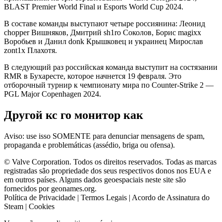
BLAST Premier World Final и Esports World Cup 2024.
В составе команды выступают четыре россиянина: Леонид
chopper Вишняков, Дмитрий sh1ro Соколов, Борис magixx
Воробьев и Данил donk Крышковец и украинец Мирослав
zont1x Плахотя.
В следующий раз российская команда выступит на состязании
RMR в Бухаресте, которое начнется 19 февраля. Это
отборочный турнир к чемпионату мира по Counter-Strike 2 —
PGL Major Copenhagen 2024.
Другой кс го монитор как
Aviso: use isso SOMENTE para denunciar mensagens de spam,
propaganda e problemáticas (assédio, briga ou ofensa).
© Valve Corporation. Todos os direitos reservados. Todas as marcas
registradas são propriedade dos seus respectivos donos nos EUA e
em outros países. Alguns dados geoespaciais neste site são
fornecidos por geonames.org.
Política de Privacidade | Termos Legais | Acordo de Assinatura do
Steam | Cookies