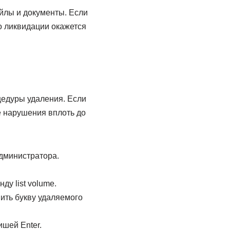
айлы и документы. Если
о ликвидации окажется
цедуры удаления. Если
е нарушения вплоть до
дминистратора.
у list volume.
ить букву удаляемого
ишей Enter.