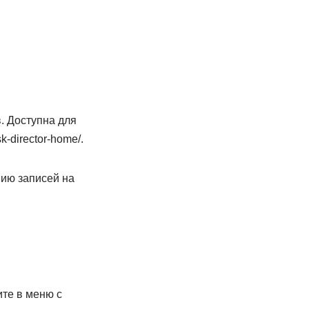
. Доступна для
k-director-home/.
нию записей на
те в меню с