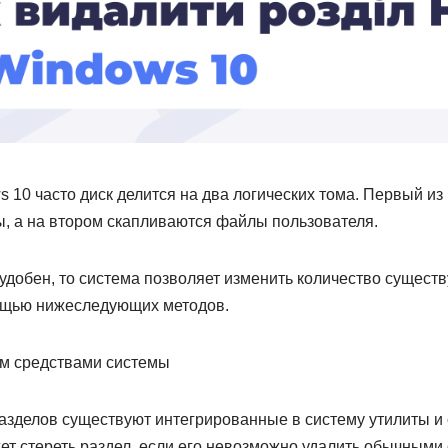
 10 часто диск делится на два логических тома. Первый из
, а на втором скапливаются файлы пользователя.
удобен, то система позволяет изменить количество сущест
ощью нижеследующих методов.
ом средствами системы
азделов существуют интегрированные в систему утилиты и 
ет стереть раздел, если его невозможно удалить обычными