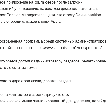
ное приложение на компьютере после загрузки.
лежащий уничтожению, на жестком дисковом накопителе.
к Partition Management, щелкните строку Delete partition.
ую операцию, нажав кнопку Apply.
остраненная программа среди системных администраторов
о сайта по ссылке https://www.acronis.com/en-us/products/dis
откроется доступ к администратору разделов, редактирова
ролю локальных томов.
ового директора ликвидировать раздел:
 на компьютер и зарегистрируйте его.
ой кнопкой мыши запланированный для удаления, перейди