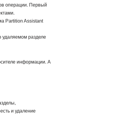
ов операции. Первый
ектами.
artition Assistant
о удаляемом разделе
осителе информации. А
азделы,
есть и удаление