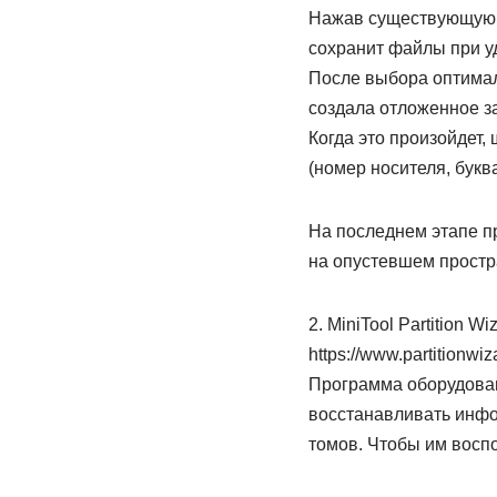
Нажав существующую с
сохранит файлы при уд
После выбора оптималь
создала отложенное з
Когда это произойдет
(номер носителя, букв
На последнем этапе п
на опустевшем простр
2. MiniTool Partition Wi
https://www.partitionwiz
Программа оборудован
восстанавливать инфо
томов. Чтобы им восп