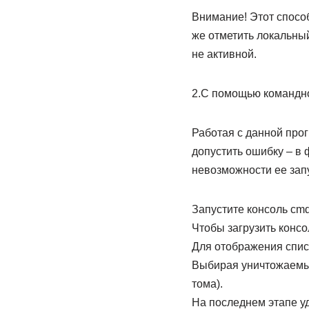
Внимание! Этот способ
же отметить локальны
не активной.
2.С помощью командно
Работая с данной про
допустить ошибку – в
невозможности ее запу
Запустите консоль cm
Чтобы загрузить консо
Для отображения списк
Выбирая уничтожаемый 
тома).
На последнем этапе уд