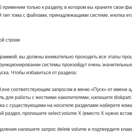
 применим только к разделу, в котором вы храните свои ф
й тип тома с файлами, принадлежащими системе, кнопка ег
й строки
граммой, вы должны внимательно проходить все этапы про
 функционировании системы произойдут очень значительны
ска. Чтобы избавиться от раздела:
d.exe соответствующим запросом в меню «Пуск» от имени а
ль для работы с жесткими накопителями, напишите diskpart.
а с существующими на носителе разделами наберите команд
раздел, пропишите select volume X (вместо X нужно встав
аления напишите запрос delete volume и подтвердите клав