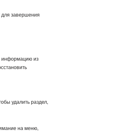
it для завершения
ю информацию из
осстановить
тобы удалить раздел,
имание на меню,