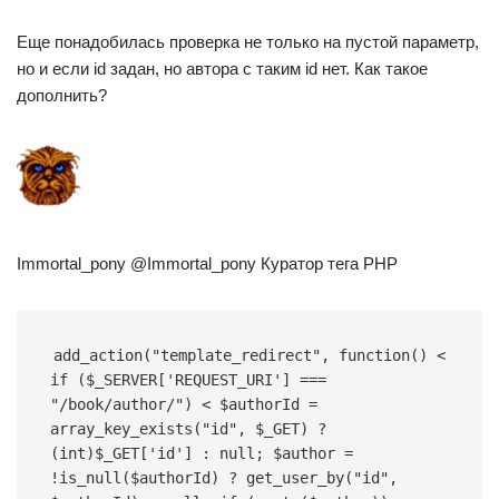
Еще понадобилась проверка не только на пустой параметр,
но и если id задан, но автора с таким id нет. Как такое
дополнить?
Immortal_pony @Immortal_pony Куратор тега PHP
add_action("template_redirect", function() < 
if ($_SERVER['REQUEST_URI'] === 
"/book/author/") < $authorId = 
array_key_exists("id", $_GET) ? 
(int)$_GET['id'] : null; $author = 
!is_null($authorId) ? get_user_by("id", 