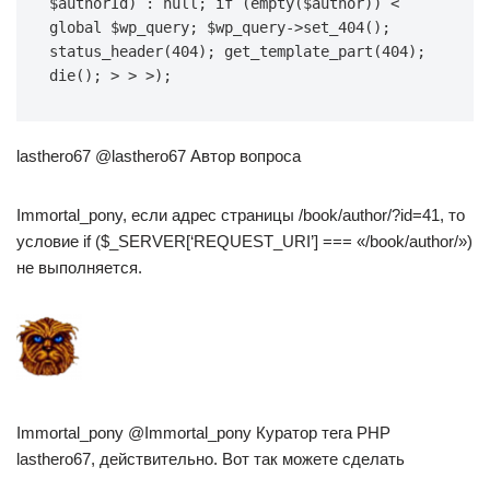
$authorId) : null; if (empty($author)) < 
global $wp_query; $wp_query->set_404(); 
status_header(404); get_template_part(404); 
die(); > > >);
lasthero67 @lasthero67 Автор вопроса
Immortal_pony, если адрес страницы /book/author/?id=41, то
условие if ($_SERVER[‘REQUEST_URI’] === «/book/author/»)
не выполняется.
Immortal_pony @Immortal_pony Куратор тега PHP
lasthero67, действительно. Вот так можете сделать