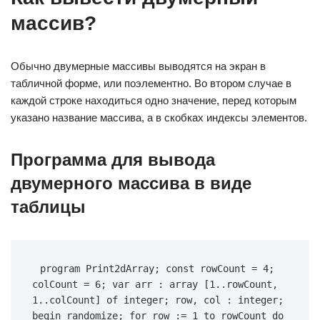
массив?
Обычно двумерные массивы выводятся на экран в
табличной форме, или поэлементно. Во втором случае в
каждой строке находиться одно значение, перед которым
указано название массива, а в скобках индексы элементов.
Программа для вывода
двумерного массива в виде
таблицы
program
 Print2dArray; 
const
 rowCount = 
4
; 
colCount = 
6
; 
var
 arr : 
array
 [
1
..rowCount, 
1
..colCount] 
of
 integer; row, col : integer; 
begin
 randomize; 
for
 row := 
1
to
 rowCount 
do