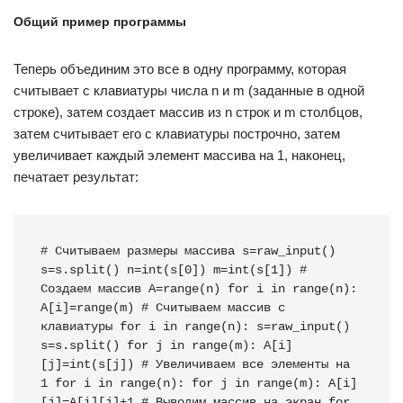
Общий пример программы
Теперь объединим это все в одну программу, которая
считывает с клавиатуры числа n и m (заданные в одной
строке), затем создает массив из n строк и m столбцов,
затем считывает его с клавиатуры построчно, затем
увеличивает каждый элемент массива на 1, наконец,
печатает результат:
# Считываем размеры массива s=raw_input() 
s=s.split() n=int(s[0]) m=int(s[1]) # 
Создаем массив A=range(n) for i in range(n): 
A[i]=range(m) # Считываем массив с 
клавиатуры for i in range(n): s=raw_input() 
s=s.split() for j in range(m): A[i]
[j]=int(s[j]) # Увеличиваем все элементы на 
1 for i in range(n): for j in range(m): A[i]
[j]=A[i][j]+1 # Выводим массив на экран for 