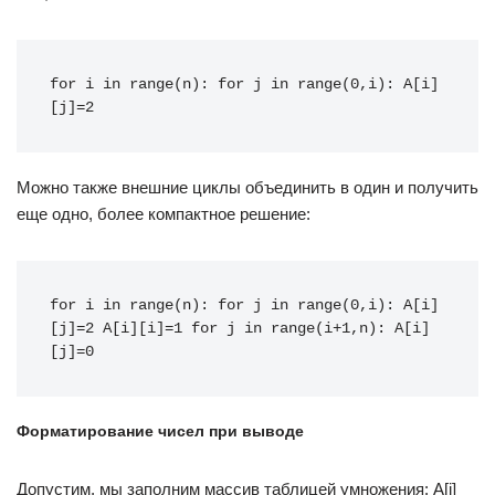
for i in range(n): for j in range(0,i): A[i]
[j]=2
Можно также внешние циклы объединить в один и получить
еще одно, более компактное решение:
for i in range(n): for j in range(0,i): A[i]
[j]=2 A[i][i]=1 for j in range(i+1,n): A[i]
[j]=0
Форматирование чисел при выводе
Допустим, мы заполним массив таблицей умножения: A[i]