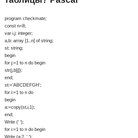
program checkmate;
const n=8;
var i,j: integer;
a,b: array [1..n] of string;
st: string;
begin
for j:=1 to n do begin
str(j,b[j]);
end;
st:=’ABCDEFGH’;
for i:=1 to n do
begin
a:=copy(st,i,1);
end;
Write (‘ ‘);
for i:=1 to n do begin
Write (a:2, ‘ ‘);