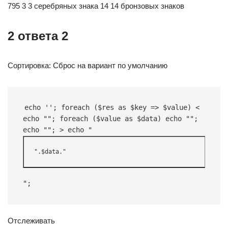
795 3 3 серебряных знака 14 14 бронзовых знаков
2 ответа 2
Сортировка: Сброс на вариант по умолчанию
echo ''; foreach ($res as $key => $value) < 
echo ""; foreach ($value as $data) echo ""; 
echo ""; > echo "
".$data."
";
Отслеживать