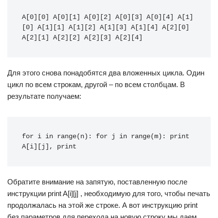
A[0][0] A[0][1] A[0][2] A[0][3] A[0][4] A[1]
[0] A[1][1] A[1][2] A[1][3] A[1][4] A[2][0] 
A[2][1] A[2][2] A[2][3] A[2][4]
Для этого снова понадобятся два вложенных цикла. Один
цикл по всем строкам, другой – по всем столбцам. В
результате получаем:
for i in range(n): for j in range(m): print 
A[i][j], print
Обратите внимание на запятую, поставленную после
инструкции print A[i][j] , необходимую для того, чтобы печать
продолжалась на этой же строке. А вот инструкцию print
без параметров для перехода на новую строку мы даем