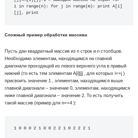
i in range(n): for j in range(m): print A[i]
[j], print
Сложный пример обработки массива
Пусть дан квадратный массив из n строк и n столбцов.
Необходимо элементам, находящимся на главной
диагонали проходящей из левого верхнего угла в правый
нижний (то есть тем элементам A[i][j] , для которых i==j )
присвоить значение 1 , элементам, находящимся выше
главной диагонали – значение 0, элементам, находящимся
ниже главной диагонали – значение 2. То есть получить
такой массив (пример для n==4 ):
1 0 0 0 2 1 0 0 2 2 1 0 2 2 2 1