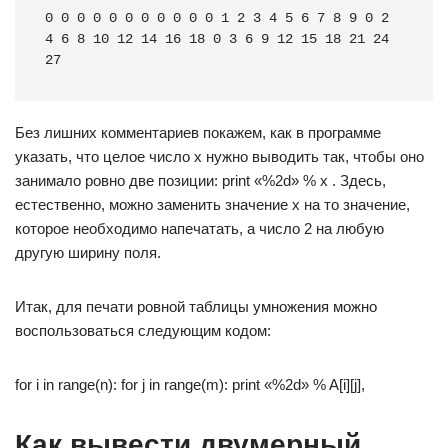
0 0 0 0 0 0 0 0 0 0 0 1 2 3 4 5 6 7 8 9 0 2 
4 6 8 10 12 14 16 18 0 3 6 9 12 15 18 21 24 
27
Без лишних комментариев покажем, как в программе
указать, что целое число x нужно выводить так, чтобы оно
занимало ровно две позиции: print «%2d» % x . Здесь,
естественно, можно заменить значение x на то значение,
которое необходимо напечатать, а число 2 на любую
другую ширину поля.
Итак, для печати ровной таблицы умножения можно
воспользоваться следующим кодом:
for i in range(n): for j in range(m): print «%2d» % A[i][j],
Как вывести двумерный