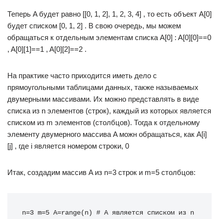
Теперь A будет равно [[0, 1, 2], 1, 2, 3, 4] , то есть объект A[0]
будет списком [0, 1, 2] . В свою очередь, мы можем
обращаться к отдельным элементам списка A[0] : A[0][0]==0
, A[0][1]==1 , A[0][2]==2 .
На практике часто приходится иметь дело с
прямоугольными таблицами данных, также называемых
двумерными массивами. Их можно представлять в виде
списка из n элементов (строк), каждый из которых является
списком из m элементов (столбцов). Тогда к отдельному
элементу двумерного массива A можн обращаться, как A[i]
[j] , где i является номером строки, 0
Итак, создадим массив A из n=3 строк и m=5 столбцов:
n=3 m=5 A=range(n) # A является списком из n 