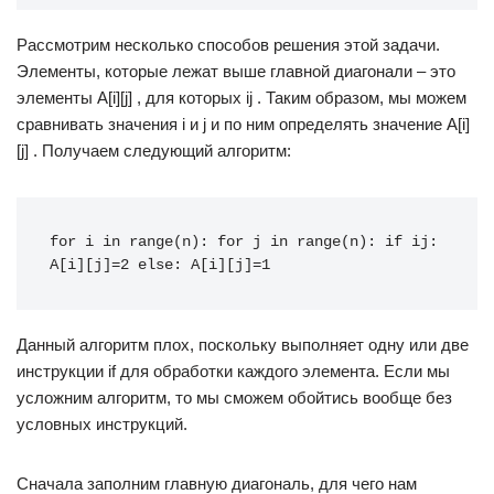
Рассмотрим несколько способов решения этой задачи.
Элементы, которые лежат выше главной диагонали – это
элементы A[i][j] , для которых ij . Таким образом, мы можем
сравнивать значения i и j и по ним определять значение A[i]
[j] . Получаем следующий алгоритм:
for i in range(n): for j in range(n): if ij: 
A[i][j]=2 else: A[i][j]=1
Данный алгоритм плох, поскольку выполняет одну или две
инструкции if для обработки каждого элемента. Если мы
усложним алгоритм, то мы сможем обойтись вообще без
условных инструкций.
Сначала заполним главную диагональ, для чего нам