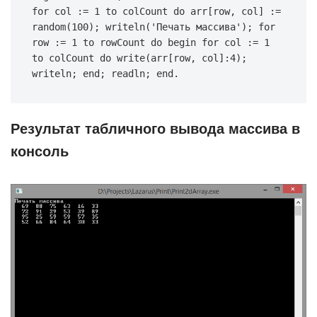
for
 col := 
1
to
 colCount 
do
 arr[row, col] := 
random(
100
); writeln(
'Печать массива'
); 
for
row := 
1
to
 rowCount 
do
begin
for
 col := 
1
to
 colCount 
do
write
(arr[row, col]:
4
); 
writeln; 
end
; readln; 
end
.
Результат табличного вывода массива в
консоль