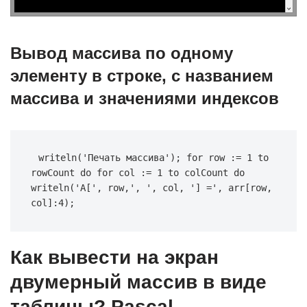
Вывод массива по одному
элементу в строке, с названием
массива и значениями индексов
writeln(
'Печать массива'
); 
for
 row := 
1
to
rowCount 
do
for
 col := 
1
to
 colCount 
do
writeln(
'A['
, row,
', '
, col, 
'] ='
, arr[row, 
col]:
4
);
Как вывести на экран
двумерный массив в виде
таблицы? Pascal