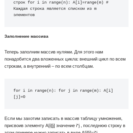
строк for i in range(n): A[i]=range(m) # 
Каждая строка является списком из m 
элементов
Заполнение массива
Теперь заполним массив нулями. Для этого нам
понадобится два вложенных цикла: внешний цикл по всем
строкам, а внутренний – по всем столбцам.
for i in range(n): for j in range(m): A[i]
[j]=0
Если мы захотим записать в массив таблицу умножения,
присвоив элементу A[i][j] значение i*j , последнюю строку в
этом примере нужно записать в виде A[i][j]=i*j .