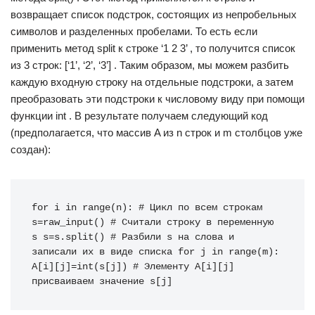
возвращает список подстрок, состоящих из непробельных
символов и разделенных пробелами. То есть если
применить метод split к строке ‘1 2 3’ , то получится список
из 3 строк: [‘1’, ‘2’, ‘3’] . Таким образом, мы можем разбить
каждую входную строку на отдельные подстроки, а затем
преобразовать эти подстроки к числовому виду при помощи
функции int . В результате получаем следующий код
(предполагается, что массив A из n строк и m столбцов уже
создан):
for i in range(n): # Цикл по всем строкам 
s=raw_input() # Считали строку в переменную 
s s=s.split() # Разбили s на слова и 
записали их в виде списка for j in range(m): 
A[i][j]=int(s[j]) # Элементу A[i][j] 
присваиваем значение s[j]