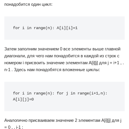
понадобится один цикл:
for i in range(n): A[i][i]=1
Затем заполним значением 0 все элементы выше главной
диагонали, для чего нам понадобится в каждой из строк с
номером i присвоить значение элементам A[i][j] для j = i+1 , .
n-1 . Здесь нам понадобятся вложенные циклы:
for i in range(n): for j in range(i+1,n): 
A[i][j]=0
Аналогично присваиваем значение 2 элементам A[i][j] для j
= 0 , . i-1 :