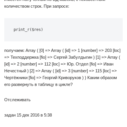
количеством строк. При запросе:
print_r($res)
получаем: Array ( [0] => Array ( [id] => 1 [number] => 203 [loc]
=> Техподдержка [fio] => Сергей Забулдыгин ) [1] => Array (
[id] => 2 [number] => 112 [loc] => Юр. Отдел [fio] => Иван
Нечестный ) [2] => Array ( [id] => 3 [number] => 115 [loc] =>
Чертёжники [fio] => Георгий Криворуков ) ) Каким образом
его развернуть в таблицу в цикле?
Отслеживать
задан 15 дек 2016 в 5:38