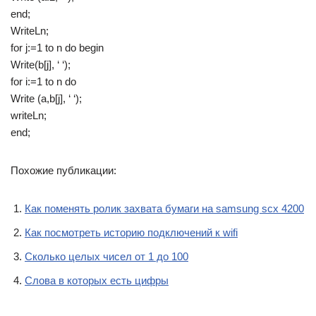
end;
WriteLn;
for j:=1 to n do begin
Write(b[j], ‘ ‘);
for i:=1 to n do
Write (a,b[j], ‘ ‘);
writeLn;
end;
Похожие публикации:
Как поменять ролик захвата бумаги на samsung scx 4200
Как посмотреть историю подключений к wifi
Сколько целых чисел от 1 до 100
Слова в которых есть цифры