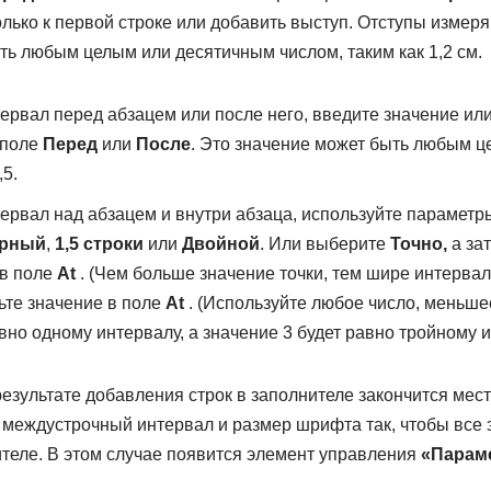
олько к первой строке или добавить выступ. Отступы измеря
ть любым целым или десятичным числом, таким как 1,2 см.
ервал перед абзацем или после него, введите значение или
 поле
Перед
или
После
. Это значение может быть любым 
5.
ервал над абзацем и внутри абзаца, используйте парамет
рный
,
1,5 строки
или
Двойной
. Или выберите
Точно,
а за
 в поле
At
. (Чем больше значение точки, тем шире интервал
ьте значение в поле
At
. (Используйте любое число, меньшее
вно одному интервалу, а значение 3 будет равно тройному и
езультате добавления строк в заполнителе закончится мес
 междустрочный интервал и размер шрифта так, чтобы все 
теле. В этом случае появится элемент управления
«Парам