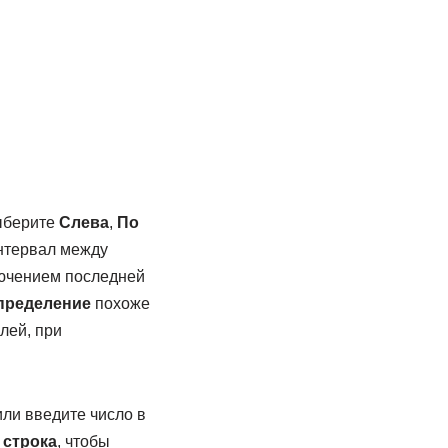
берите
Слева
,
По
тервал между
ключением последней
пределение
похоже
олей, при
или введите число в
 строка
, чтобы