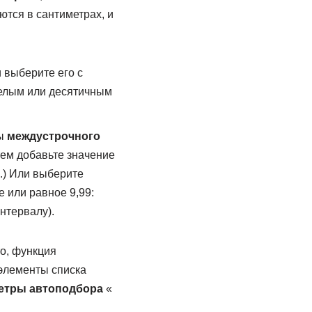
ются в сантиметрах, и
 выберите его с
целым или десятичным
ры
междустрочного
тем добавьте значение
.) Или выберите
 или равное 9,99:
нтервалу).
то, функция
элементы списка
етры автоподбора
«