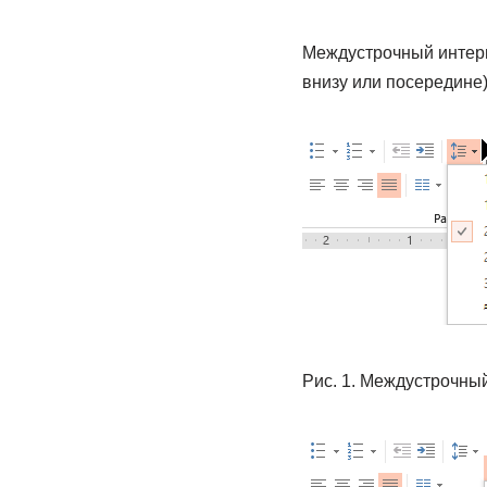
Междустрочный интерва
внизу или посередине
Рис. 1. Междустрочны