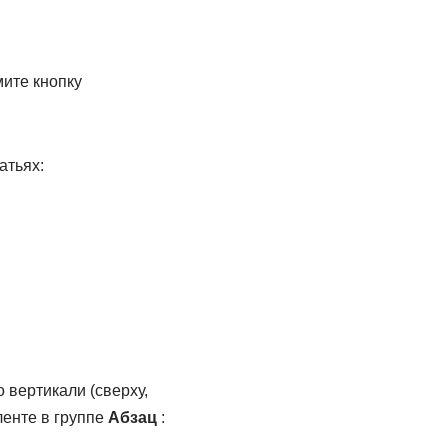
мите кнопку
атьях:
 вертикали (сверху,
ленте в группе
Абзац
: