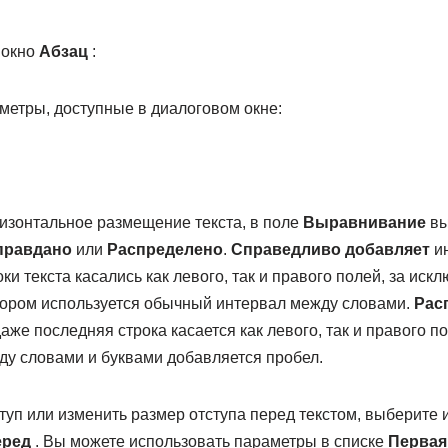
 окно
Абзац
:
етры, доступные в диалоговом окне:
изонтальное размещение текста, в поле
Выравнивание
вы
правдано
или
Распределено
.
Справедливо добавляет
ин
ки текста касались как левого, так и правого полей, за ис
отором используется обычный интервал между словами.
Рас
даже последняя строка касается как левого, так и правого п
у словами и буквами добавляется пробел.
туп или изменить размер отступа перед текстом, выберите 
еред
. Вы можете использовать параметры в списке
Первая