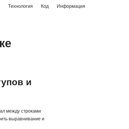
Технология
Код
Информация
ке
тупов и
вал между строками
роить выравнивание и