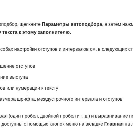
топодбор, щелкните
Параметры автоподбора
, а затем наж
 текста к этому заполнителю
.
собах настройки отступов и интервалов см. в следующих ст
ьшение отступов
ение выступа
в или нумерации к тексту
азмера шрифта, междустрочного интервала и отступов
л (один пробел, двойной пробел и т. д.) и выравнивание по
) доступны с помощью кнопок меню на вкладке
Главная
на 