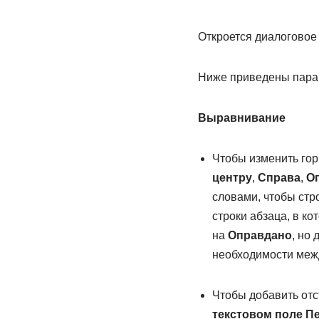
Откроется диалоговое
Ниже приведены парам
Выравнивание
Чтобы изменить гор
центру
,
Справа
,
О
словами, чтобы стро
строки абзаца, в к
на
Оправдано
, но 
необходимости межд
Чтобы добавить отс
текстовом поле П