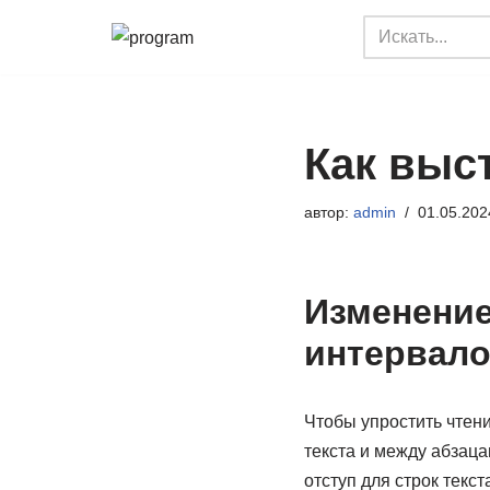
Перейти
к
содержимому
Как выс
автор:
admin
01.05.202
Изменение
интервало
Чтобы упростить чтени
текста и между абзаца
отступ для строк текст