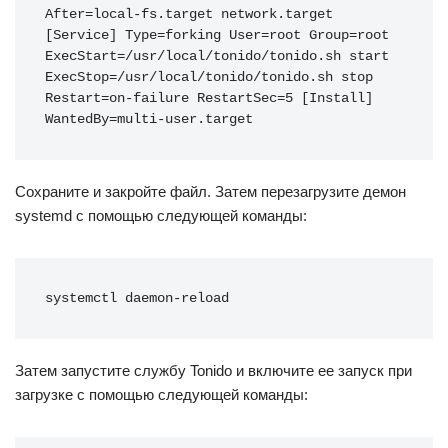
After=local-fs.target network.target 
[Service] Type=forking User=root Group=root 
ExecStart=/usr/local/tonido/tonido.sh start 
ExecStop=/usr/local/tonido/tonido.sh stop 
Restart=on-failure RestartSec=5 [Install] 
WantedBy=multi-user.target
Сохраните и закройте файл. Затем перезагрузите демон
systemd с помощью следующей команды:
systemctl daemon-reload
Затем запустите службу Tonido и включите ее запуск при
загрузке с помощью следующей команды: