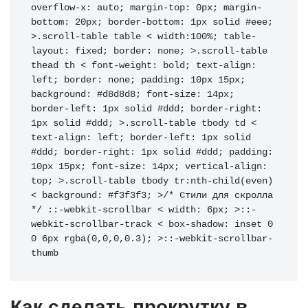
overflow-x: auto; margin-top: 0px; margin-
bottom: 20px; border-bottom: 1px solid #eee; 
>.scroll-table table < width:100%; table-
layout: fixed; border: none; >.scroll-table 
thead th < font-weight: bold; text-align: 
left; border: none; padding: 10px 15px; 
background: #d8d8d8; font-size: 14px; 
border-left: 1px solid #ddd; border-right: 
1px solid #ddd; >.scroll-table tbody td < 
text-align: left; border-left: 1px solid 
#ddd; border-right: 1px solid #ddd; padding: 
10px 15px; font-size: 14px; vertical-align: 
top; >.scroll-table tbody tr:nth-child(even) 
< background: #f3f3f3; >/* Стили для скролла 
*/ ::-webkit-scrollbar < width: 6px; >::-
webkit-scrollbar-track < box-shadow: inset 0 
0 6px rgba(0,0,0,0.3); >::-webkit-scrollbar-
thumb
Как сделать прокрутку в