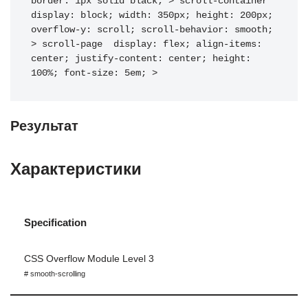
border
:
 1px solid black
;
>
scroll-container
display
:
 block
;
width
:
 350px
;
height
:
 200px
;
overflow-y
:
 scroll
;
scroll-behavior
:
 smooth
;
>
scroll-page
display
:
 flex
;
align-items
:
center
;
justify-content
:
 center
;
height
:
100%
;
font-size
:
 5em
;
>
Результат
Характеристики
Specification
CSS Overflow Module Level 3
# smooth-scrolling