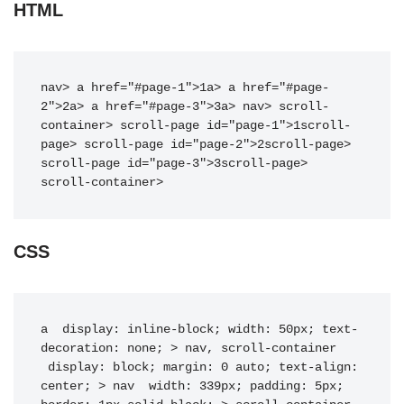
HTML
nav
>
a
href
=
"
#page-1
"
>
1
a
>
a
href
=
"
#page-
2
"
>
2
a
>
a
href
=
"
#page-3
"
>
3
a
>
nav
>
scroll-
container
>
scroll-page
id
=
"
page-1
"
>
1
scroll-
page
>
scroll-page
id
=
"
page-2
"
>
2
scroll-page
>
scroll-page
id
=
"
page-3
"
>
3
scroll-page
>
scroll-container
>
CSS
a 
display
:
 inline-block
;
width
:
 50px
;
text-
decoration
:
 none
;
>
nav, scroll-container
display
:
 block
;
margin
:
 0 auto
;
text-align
:
center
;
>
nav
width
:
 339px
;
padding
:
 5px
;