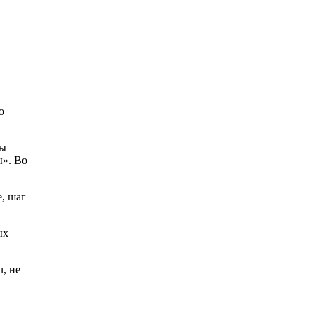
о
мы
ы». Во
, шаг
ых
, не