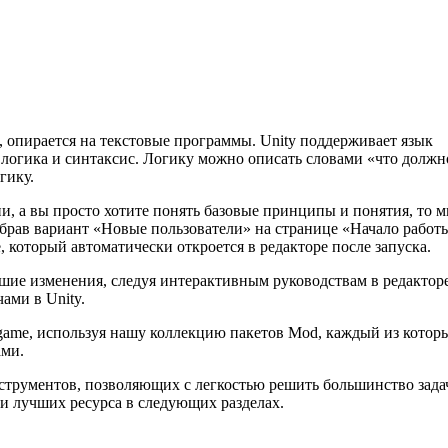
y, опирается на текстовые программы. Unity поддерживает язык
 логика и синтаксис. Логику можно описать словами «что должн
гику.
ии, а вы просто хотите понять базовые принципы и понятия, то 
ыбрав вариант «Новые пользователи» на странице «Начало работ
 который автоматически откроется в редакторе после запуска.
ьшие изменения, следуя интерактивным руководствам в редакторе
ами в Unity.
game, используя нашу коллекцию пакетов Mod, каждый из котор
ами.
нструментов, позволяющих с легкостью решить большинство задач
и лучших ресурса в следующих разделах.