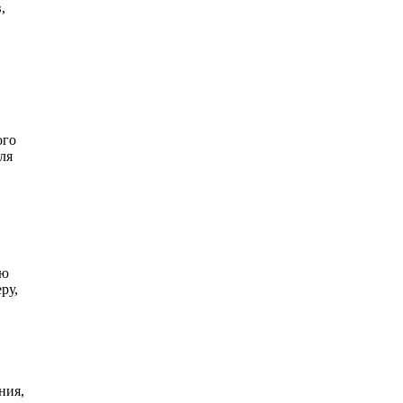
,
ого
ля
ую
ру,
ния,