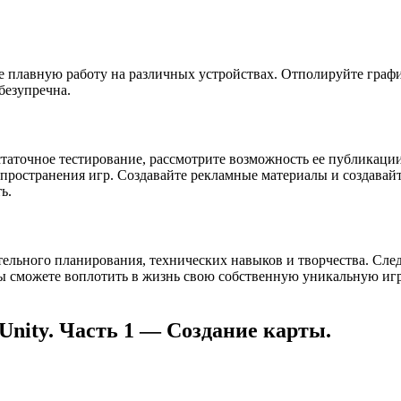
е плавную работу на различных устройствах. Отполируйте графи
безупречна.
статочное тестирование, рассмотрите возможность ее публикаци
аспространения игр. Создавайте рекламные материалы и создавай
ь.
ательного планирования, технических навыков и творчества. Сле
вы сможете воплотить в жизнь свою собственную уникальную иг
nity. Часть 1 — Создание карты.