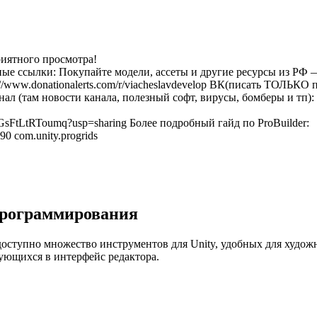
риятного просмотра!
купайте модели, ассеты и другие ресурсы из РФ 
://www.donationalerts.com/r/viacheslavdevelop ВК(писать ТОЛЬКО 
анал (там новости канала, полезный софт, вирусы, бомберы и тп):
GsFtLtRToumq?usp=sharing Более подробный гайд по ProBuilder:
90 com.unity.progrids
 программирования
доступно множество инструментов для Unity, удобных для худож
ирующихся в интерфейс редактора.