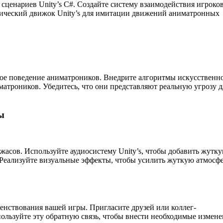
сценариев Unity’s C#. Создайте систему взаимодействия игроков
зический движок Unity’s для имитации движений аниматронных
ое поведение аниматроников. Внедрите алгоритмы искусственн
атроников. Убедитесь, что они представляют реальную угрозу д
ы
жасов. Используйте аудиосистему Unity’s, чтобы добавить жутк
Реализуйте визуальные эффекты, чтобы усилить жуткую атмосфе
енствования вашей игры. Пригласите друзей или коллег-
пользуйте эту обратную связь, чтобы внести необходимые измене