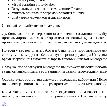
Visual scripting с Bolt
Visual scripting с PlayMaker
Визуальный скриптинг с Adventure Creator
Учитесь основам программирования с Unity
Unity для художников и дизайнеров
Создавайте в Unity не программируя
Да, большая часть интерактивного контента, созданного в Unit
программирования C#, в котором нужно понимать два аспекта:
произойти», а синтаксис — это язык, позволяющий передать ло
Но если у вас нет опыта работы в Unity или в программирован
советуем вам загрузить бесплатную версию редактора Unity, в
время загрузки вы сможете выбрать готовый шаблон Microgame,
Сразу же после загрузки Microgame вы сможете вносить небол
за шагом знакомящим вас с вашими первыми творческими задач
Освоив руководства, вы сможете продолжить работу над Micro
позволяет развивать вашу игру простыми и приятными способ
Кроме того, в магазине Asset Store опубликовано множество и
имея существенного опыта программирования. Взгляните на тр