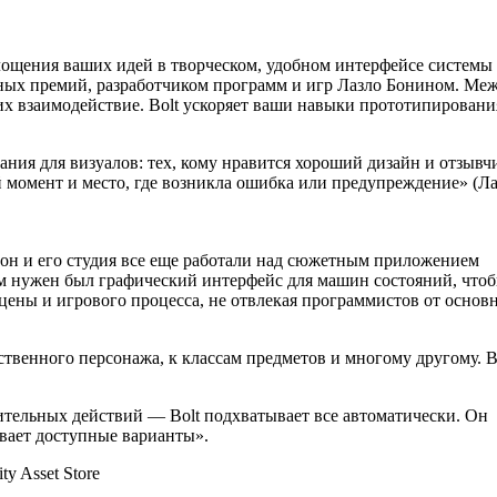
лощения ваших идей в творческом, удобном интерфейсе системы
ных премий, разработчиком программ и игр Лазло Бонином. Ме
 их взаимодействие. Bolt ускоряет ваши навыки прототипировани
ания для визуалов: тех, кому нравится хороший дизайн и отзывч
ый момент и место, где возникла ошибка или предупреждение» (Л
а он и его студия все еще работали над сюжетным приложением
м нужен был графический интерфейс для машин состояний, что
цены и игрового процесса, не отвлекая программистов от основ
ственного персонажа, к классам предметов и многому другому. 
ительных действий — Bolt подхватывает все автоматически. Он
вает доступные варианты».