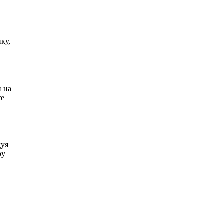
ку,
и на
те
дуя
ру