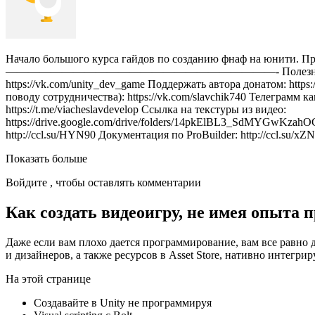
Начало большого курса гайдов по созданию фнаф на юнити. П
————————————————————————- Полезные ссылки: По
https://vk.com/unity_dev_game Поддержать автора донатом: https
поводу сотрудничества): https://vk.com/slavchik740 Телеграмм к
https://t.me/viacheslavdevelop Ссылка на текстуры из видео:
https://drive.google.com/drive/folders/14pkElBL3_SdMYGwKzahO
http://ccl.su/HYN90 Документация по ProBuilder: http://ccl.su/xZN
Показать больше
Войдите , чтобы оставлять комментарии
Как создать видеоигру, не имея опыта
Даже если вам плохо дается программирование, вам все равно 
и дизайнеров, а также ресурсов в Asset Store, нативно интегр
На этой странице
Создавайте в Unity не программируя