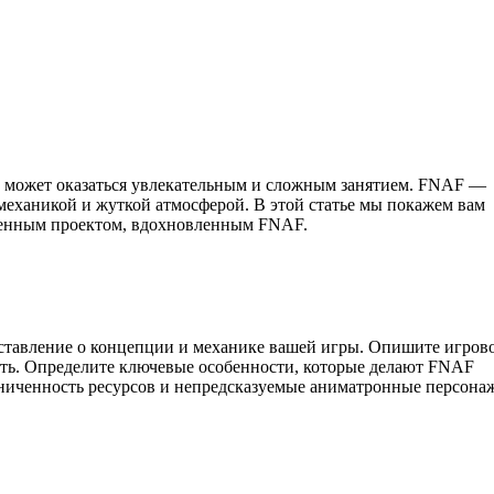
ity, может оказаться увлекательным и сложным занятием. FNAF —
механикой и жуткой атмосферой. В этой статье мы покажем вам
твенным проектом, вдохновленным FNAF.
едставление о концепции и механике вашей игры. Опишите игров
ать. Определите ключевые особенности, которые делают FNAF
ниченность ресурсов и непредсказуемые аниматронные персона