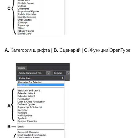
A.
Категория шрифта |
B.
Сценарий |
C.
Функции OpenType