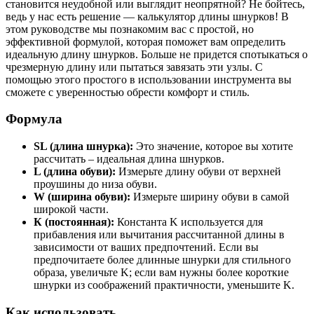
становится неудобной или выглядит неопрятной? Не бойтесь,
ведь у нас есть решение — калькулятор длины шнурков! В
этом руководстве мы познакомим вас с простой, но
эффективной формулой, которая поможет вам определить
идеальную длину шнурков. Больше не придется спотыкаться о
чрезмерную длину или пытаться завязать эти узлы. С
помощью этого простого в использовании инструмента вы
сможете с уверенностью обрести комфорт и стиль.
Формула
SL (длина шнурка):
Это значение, которое вы хотите
рассчитать – идеальная длина шнурков.
L (длина обуви):
Измерьте длину обуви от верхней
проушины до низа обуви.
W (ширина обуви):
Измерьте ширину обуви в самой
широкой части.
К (постоянная):
Константа K используется для
прибавления или вычитания рассчитанной длины в
зависимости от ваших предпочтений. Если вы
предпочитаете более длинные шнурки для стильного
образа, увеличьте K; если вам нужны более короткие
шнурки из соображений практичности, уменьшите K.
Как использовать