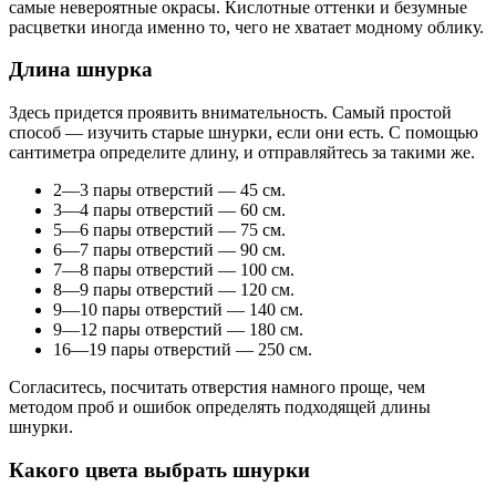
самые невероятные окрасы. Кислотные оттенки и безумные
расцветки иногда именно то, чего не хватает модному облику.
Длина шнурка
Здесь придется проявить внимательность. Самый простой
способ — изучить старые шнурки, если они есть. С помощью
сантиметра определите длину, и отправляйтесь за такими же.
2—3 пары отверстий — 45 см.
3—4 пары отверстий — 60 см.
5—6 пары отверстий — 75 см.
6—7 пары отверстий — 90 см.
7—8 пары отверстий — 100 см.
8—9 пары отверстий — 120 см.
9—10 пары отверстий — 140 см.
9—12 пары отверстий — 180 см.
16—19 пары отверстий — 250 см.
Согласитесь, посчитать отверстия намного проще, чем
методом проб и ошибок определять подходящей длины
шнурки.
Какого цвета выбрать шнурки