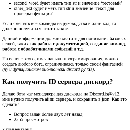
second_word будет иметь тип str и значение ‘тестовый’
other_text будет иметь тип str и значение ‘текст для
проверки функции’
Если смешать все команды из руководства в один код, то
должно получиться что-то
такое
.
Данной информации должно хватить для понимания базовых
вещей, таких как
работа с документацией
,
создание команд
,
работа с обработчиками событий
и т.д.
На основе этого, имея навыки программирования, можно
создать любого бота, ограничиваясь только своей фантазией
(ну и функционалом библиотеки discord-py xD)
.
Как получить ID сервера дискорд?
Делаю бота чат менеджера для дискорда на Discord.js@v12,
мне нужно получить айди сервера, и сохранить в json. Как это
сделать?
Вопрос задан более двух лет назад
2255 просмотров
2
комментария