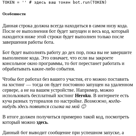
TOKEN
=
''
# здесь ваш токен
bot
.
run
(
TOKEN
)
Особенности
Данная строка должна всегда находиться в самом низу кода.
После ее выполнения бот будет запущен и весь код, который
находится ниже этой строки будет выполнен только после
завершения работы бота.
Бот будет выполнять работу до дех пор, пока вы не завершите
выполнение кода. Это означает, что если вы закроете
консольное окно программы, то бот перестанет работать и
обрабатывать какие-либо события.
Чтобы бот работал без вашего участия, его можно поставить
на хостинг — тогда он будет постоянно запущен на удаленном
сервере, а не на вашем устройстве. Например, можно
использовать бесплатный хостинг
Heroku
. В интернете есть
куча разных туториалов по настройке.
Возможно, когда-
нибудь здесь появится ссылка на мой 🙂
В итоге должен получиться примерно такой код, посмотреть
который можно
здесь
.
Данный бот выводит сообщение при успешном запуске, а