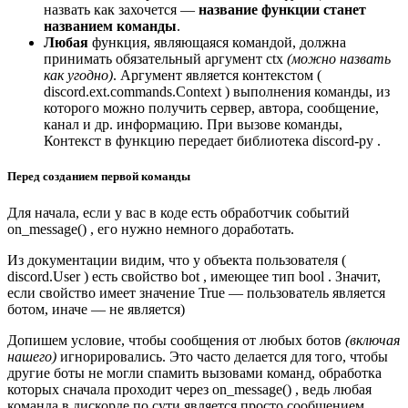
назвать как захочется —
название функции станет
названием команды
.
Любая
функция, являющаяся командой, должна
принимать обязательный аргумент ctx
(можно назвать
как угодно)
. Аргумент является контекстом (
discord.ext.commands.Context ) выполнения команды, из
которого можно получить сервер, автора, сообщение,
канал и др. информацию. При вызове команды,
Контекст в функцию передает библиотека discord-py .
Перед созданием первой команды
Для начала, если у вас в коде есть обработчик событий
on_message() , его нужно немного доработать.
Из документации видим, что у объекта пользователя (
discord.User ) есть свойство bot , имеющее тип bool . Значит,
если свойство имеет значение True — пользователь является
ботом, иначе — не является)
Допишем условие, чтобы сообщения от любых ботов
(включая
нашего)
игнорировались. Это часто делается для того, чтобы
другие боты не могли спамить вызовами команд, обработка
которых сначала проходит через on_message() , ведь любая
команда в дискорде по сути является просто сообщением.