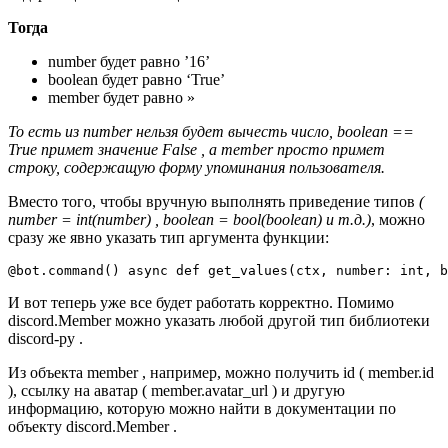
Тогда
number будет равно ’16’
boolean будет равно ‘True’
member будет равно »
То есть из number нельзя будет вычесть число, boolean ==
True примет значение False , а member просто примет
строку, содержащую форму упоминания пользователя.
Вместо того, чтобы вручную выполнять приведение типов
(
number = int(number) , boolean = bool(boolean) и т.д.)
, можно
сразу же явно указать тип аргумента функции:
@
bot
.
command
()
async
def
get_values
(
ctx
,
number
:
int
,
b
И вот теперь уже все будет работать корректно. Помимо
discord.Member можно указать любой другой тип библиотеки
discord-py .
Из объекта member , например, можно получить id ( member.id
), ссылку на аватар ( member.avatar_url ) и другую
информацию, которую можно найти в документации по
объекту discord.Member .