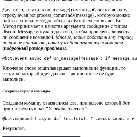
Для этого, кстати, в on_message() нужно добавить еще одну
строку await bot.process_commands(message) , которую можно
найти в списке методов объекта discord.ext.commands.Bot .
Метод принимает в качестве аргумента сообщение с типом
discord.Message и нужен для того, чтобы проверять, являестя
ли сообщение командой.
Многие, забыв добавить эту строку,
потом не понимают, почему их бот игнорирует команды
(
подробный разбор проблемы
)
@
bot
.
event
async
def
on_message
(
message
):
if
message
.
au
Ключевое слово return завершает выполнение функции, то
есть код, который идет дальше, так или иначе не будет
выполнен.
Создание первой команды
Создадим команду с названием test , при вызове которой бот
будет отвечать в чат
“Успешный тест!”
:
@
bot
.
command
()
async
def
test
(
ctx
):
# список свойств и 
Результат: