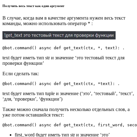
Получить весь текст как один аргумент
В случае, когда вам в качестве аргумента нужен весь текст
команды, можно использовать оператор * :
@
bot
.
command
()
async
def
get_text
(
ctx
,
*
,
text
):
.
text будет иметь тип str и значение ‘это тестовый текст для
проверки функции’
Если сделать так:
@
bot
.
command
()
async
def
get_text
(
ctx
,
*
text
):
.
text будет иметь тип tuple и значение (‘это’, ‘тестовый’, ‘текст’,
‘для, ‘проверки’, ‘функции’)
Также можно сначала получить несколько отдельных слов, а
уже потом оставшийся текст:
@
bot
.
command
()
async
def
get_text
(
ctx
,
first_word
,
seco
first_word будет иметь тип str и значение ‘это’