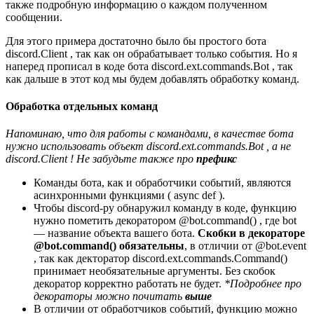
также подробную информацию о каждом полученном
сообщении.
Для этого примера достаточно было бы простого бота
discord.Client , так как он обрабатывает только события. Но я
наперед прописал в коде бота discord.ext.commands.Bot , так
как дальше в этот код мы будем добавлять обработку команд.
Обработка отдельных команд
Напоминаю, что для работы с командами, в качестве бота
нужно использовать объект discord.ext.commands.Bot , а не
discord.Client ! Не забудьте также про
префикс
Команды бота, как и обработчики событий, являются
асинхронными функциями ( async def ).
Чтобы discord-py обнаружил команду в коде, функцию
нужно пометить декоратором @bot.command() , где bot
— название объекта вашего бота.
Скобки в декораторе
@bot.command() обязательны
, в отличии от @bot.event
, так как декторатор discord.ext.commands.Command()
принимает необязательные аргументы. Без скобок
декоратор корректно работать не будет.
*Подробнее про
декораторы можно почитать
выше
В отличии от обработчиков событий, функцию можно