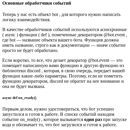
Основные обработчики событий
Теперь у нас есть объект bot , для которого нужно написать
логику взаимодействия.
В качестве обработчиков событий используются асинхронные
( async ) функции ( def ), помеченные декоратором @bot.event ,
где bot — название объекта вашего бота. Функция должна
иметь название, строго как в документации — иначе событие
просто не будет обработано.
Если коротко, то все, что делает декоратор @bot.event — это
помещает написанную вами функцию в другую функцию из
библиотеки discord , которая, в свою очередь, передает вашей
функции какие-либо параметры. Поэтому, если не пометить
функцию декоратором, discord не обратит на нее внимание и
она не будет вызвана.
async def on_ready()
Первым делом, нужно удостовериться, что бот успешно
запустился и готов к работе. В списке событий находим
событие on_ready() , которое вызывается
один раз
при запуске
кода и обозначает то, что бот загрузился и готов к работе.