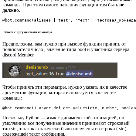
команды. При этом самого названия функции там быть
не
должно
.
@
bot
.
command
(
aliases
=
[
'test'
,
'тест'
,
'тестовая_команда
Работа с аргументами команды
Предположим, вам нужно при вызове функции принять от
пользователя число , значение типа bool и участника сервера
discord.Member
Чтобы принять эти параматры, нужно указать их в качестве
аргументов функции, которая используется в качестве
команды:
@
bot
.
command
()
async
def
get_values
(
ctx
,
number
,
boolea
Поскольку Python — язык с динамической типизацией, по
умолчанию все полученные значения принимают строковый
тип str , так как фактически были получены из строки ( str ),
содержащей текст сообщения.