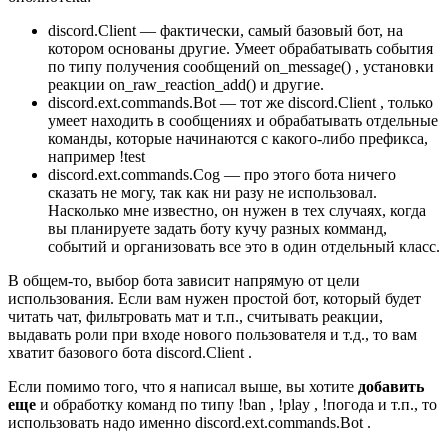
discord.Client — фактически, самый базовый бот, на
котором основаны другие. Умеет обрабатывать события
по типу получения сообщений on_message() , установки
реакции on_raw_reaction_add() и другие.
discord.ext.commands.Bot — тот же discord.Client , только
умеет находить в сообщениях и обрабатывать отдельные
команды, которые начинаются с какого-либо префикса,
например !test
discord.ext.commands.Cog — про этого бота ничего
сказать не могу, так как ни разу не использовал.
Насколько мне известно, он нужен в тех случаях, когда
вы планируете задать боту кучу разных комманд,
событий и организовать все это в один отдельный класс.
В общем-то, выбор бота зависит напрямую от цели
использования. Если вам нужен простой бот, который будет
читать чат, фильтровать мат и т.п., считывать реакции,
выдавать роли при входе нового пользователя и т.д., то вам
хватит базового бота discord.Client .
Если помимо того, что я написал выше, вы хотите
добавить
еще
и обработку команд по типу !ban , !play , !погода и т.п., то
использовать надо именно discord.ext.commands.Bot .