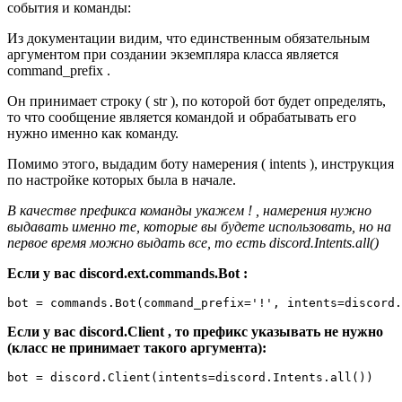
события и команды:
Из документации видим, что единственным обязательным
аргументом при создании экземпляра класса является
command_prefix .
Он принимает строку ( str ), по которой бот будет определять,
то что сообщение является командой и обрабатывать его
нужно именно как команду.
Помимо этого, выдадим боту намерения ( intents ), инструкция
по настройке которых была в начале.
В качестве префикса команды укажем ! , намерения нужно
выдавать именно те, которые вы будете использовать, но на
первое время можно выдать все, то есть discord.Intents.all()
Если у вас discord.ext.commands.Bot :
bot
=
commands
.
Bot
(
command_prefix
=
'!'
,
intents
=
discord
.
Если у вас discord.Client , то префикс указывать не нужно
(класс не принимает такого аргумента):
bot
=
discord
.
Client
(
intents
=
discord
.
Intents
.
all
())