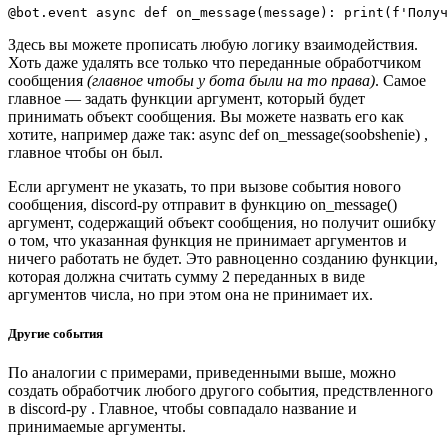
@
bot
.
event
async
def
on_message
(
message
):
print
(
f
'Получ
Здесь вы можете прописать любую логику взаимодействия.
Хоть даже удалять все только что переданные обработчиком
сообщения
(главное чтобы у бота были на то права)
. Самое
главное — задать функции аргумент, который будет
принимать объект сообщения. Вы можете назвать его как
хотите, например даже так: async def on_message(soobshenie) ,
главное чтобы он был.
Если аргумент не указать, то при вызове события нового
сообщения, discord-py отправит в функцию on_message()
аргумент, содержащий объект сообщения, но получит ошибку
о том, что указанная функция не принимает аргументов и
ничего работать не будет. Это равноценно созданию функции,
которая должна считать сумму 2 переданных в виде
аргументов числа, но при этом она не принимает их.
Другие события
По аналогии с примерами, приведенными выше, можно
создать обработчик любого другого события, предствленного
в discord-py . Главное, чтобы совпадало название и
принимаемые аргументы.