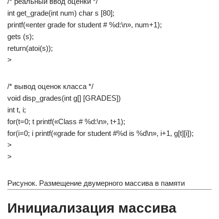
/* реальный ввод оценки */
int get_grade(int num) char s [80];
printf(«enter grade for student # %d:\n», num+1);
gets (s);
return(atoi(s));
>
/* вывод оценок класса */
void disp_grades(int g[] [GRADES])
int t, i;
for(t=0; t printf(«Class # %d:\n», t+1);
for(i=0; i printf(«grade for student #%d is %d\n», i+1, g[t][i]);
>
>
Рисунок. Размещение двумерного массива в памяти
Инициализация массива