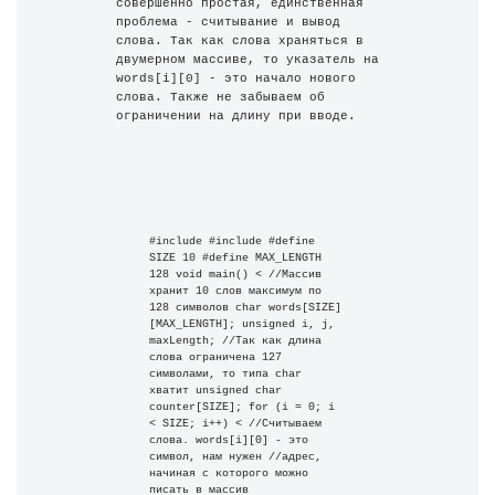
совершенно простая, единственная 
проблема - считывание и вывод 
слова. Так как слова храняться в 
двумерном массиве, то указатель на 
words[i][0] - это начало нового 
слова. Также не забываем об 
ограничении на длину при вводе.
#include #include #define 
SIZE 10 #define MAX_LENGTH 
128 void main() < //Массив 
хранит 10 слов максимум по 
128 символов char words[SIZE]
[MAX_LENGTH]; unsigned i, j, 
maxLength; //Так как длина 
слова ограничена 127 
символами, то типа char 
хватит unsigned char 
counter[SIZE]; for (i = 0; i 
< SIZE; i++) < //Считываем 
слова. words[i][0] - это 
символ, нам нужен //адрес, 
начиная с которого можно 
писать в массив 