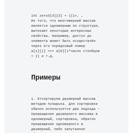
Из того, что многомерный массив 
является одномерным по структуре, 
вытекают некоторые интересные 
свойства. Например, доступ до 
элемента может быть осуществлён 
через его порядковый номер 
a[i][j] === a[0][i*число столбцов 
+ j] и т.д.
Примеры
1. Отсортируем двумерный массив 
методом пузырька. Для сортировки 
обычно используется два подхода - 
превращение двумерного массива в 
одномерный, сортировка, обратно 
превращение одномерного в 
двумерный, либо запутанное 