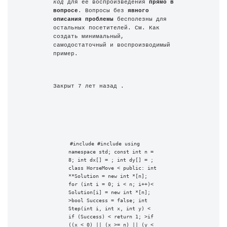
код
 для её воспроизведения 
прямо в 
вопросе
. Вопросы без 
явного 
описания проблемы
 бесполезны для 
остальных посетителей. См. Как 
создать минимальный, 
самодостаточный и воспроизводимый 
пример.
Закрыт 7 лет назад .
#include #include using 
namespace std; const int n = 
8; int dx[] = ; int dy[] = ; 
class HorseMove < public: int 
**Solution = new int *[n]; 
for (int i = 0; i < n; i++)< 
Solution[i] = new int *[n]; 
>bool Success = false; int 
Step(int i, int x, int y) < 
if (Success) < return 1; >if 
((x < 0) || (x >= n) || (y < 