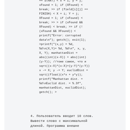
== START) < x = i; y = j; 
xFound = 1; if (XFound) < 
break; >> if (field[i][j] == 
FINISH) < X = i; Y = j; 
XFound = 1; if (xFound) < 
break; >> > if (xFound && 
XFound) < break; >> if (!
(xFound && XFound)) < 
printf("Error: corrupted 
data\n"); getch(); exit(1); 
>printf("(x,y) = %d, 
%d\n(X,Y)= %d, %d\n", x, y, 
X, Y); manhattanDist = 
abs((int)(x-X)) + abs((int)
(y-Y)); //тоже самое, что и 
sqrt((x-X)*(x-X)+(y-Y)*(y-Y)) 
x -= X; y -= Y; euclidDist = 
sqrt((float)(x*x + y*y)); 
printf("Manhattan dist. = 
%d\nEuclid dist. = %.3f", 
manhattanDist, euclidDist); 
getch(); >
4. Пользователь вводит 10 слов. 
Вывести слово с максимальной 
длиной. Программа внешне 