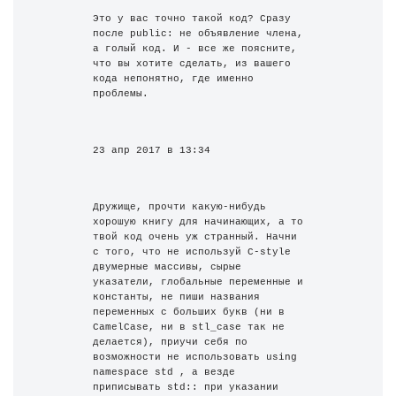
Это у вас точно такой код? Сразу 
после public: не объявление члена, 
а голый код. И - все же поясните, 
что вы хотите сделать, из вашего 
кода непонятно, где именно 
проблемы.
23 апр 2017 в 13:34
Дружище, прочти какую-нибудь 
хорошую книгу для начинающих, а то 
твой код очень уж странный. Начни 
с того, что не используй C-style 
двумерные массивы, сырые 
указатели, глобальные переменные и 
константы, не пиши названия 
переменных с больших букв (ни в 
CamelCase, ни в stl_case так не 
делается), приучи себя по 
возможности не использовать using 
namespace std , а везде 
приписывать std:: при указании 