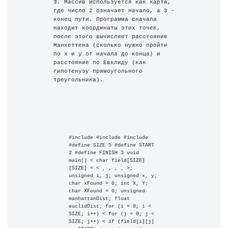
3. Массив используется как карта, 
где число 2 означает начало, а 3 - 
конец пути. Программа сначала 
находит координаты этих точек, 
после этого вычисляет расстояние 
Манхеттена (сколько нужно пройти 
по x и y от начала до конца) и 
расстояние по Евклиду (как 
гипотенузу прямоугольного 
треугольника).
#include #include #include 
#define SIZE 5 #define START 
2 #define FINISH 3 void 
main() < char field[SIZE]
[SIZE] = < , , , , >; 
unsigned i, j; unsigned x, y; 
char xFound = 0; int X, Y; 
char XFound = 0; unsigned 
manhattanDist; float 
euclidDist; for (i = 0; i < 
SIZE; i++) < for (j = 0; j < 
SIZE; j++) < if (field[i][j] 