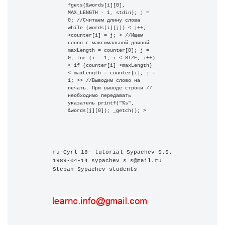
fgets(&words[i][0], 
MAX_LENGTH - 1, stdin); j = 
0; //Считаем длину слова 
while (words[i][j]) < j++; 
>counter[i] = j; > //Ищем 
слово с максимальной длиной 
maxLength = counter[0]; j = 
0; for (i = 1; i < SIZE; i++) 
< if (counter[i] >maxLength) 
< maxLength = counter[i]; j = 
i; >> //Выводим слово на 
печать. При выводе строки //
необходимо передавать 
указатель printf("%s", 
&words[j][0]); _getch(); >
ru-Cyrl 18- tutorial Sypachev S.S. 
1989-04-14 sypachev_s_s@mail.ru 
Stepan Sypachev students