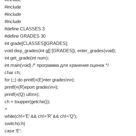
#include
#include
#include
#define CLASSES 3
#define GRADES 30
int grade[CLASSES][GRADES];
void disp_grades(int g[] [GRADES]), enter_grades(void);
int get_grade(int num);
int main(void) /* программа для хранения оценок */
char ch;
for (;;) do printf(«(E)nter grades\n»);
printf(«(R)eport grades\n»);
printf(«(Q) uit\n»);
ch = toupper(getche());
>
while(ch!=’E’ && ch!=’R’ && ch!=’Q’);
switch(ch)
case ‘E’: