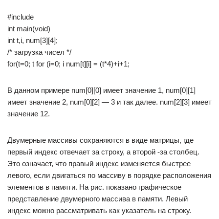
#include
int main(void)
int t,i, num[3][4];
/* загрузка чисел */
for(t=0; t for (i=0; i num[t][i] = (t*4)+i+1;
В данном примере num[0][0] имеет значение 1, num[0][1]
имеет значение 2, num[0][2] — 3 и так далее. num[2][3] имеет
значение 12.
Двумерные массивы сохраняются в виде матрицы, где
первый индекс отвечает за строку, а второй -за столбец.
Это означает, что правый индекс изменяется быстрее
левого, если двигаться по массиву в порядке расположения
элементов в памяти. На рис. показано графическое
представление двумерного массива в памяти. Левый
индекс можно рассматривать как указатель на строку.