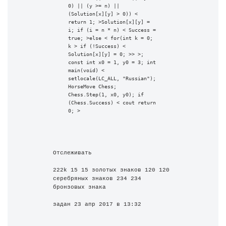
0) || (y >= n) || 
(Solution[x][y] > 0)) < 
return 1; >Solution[x][y] = 
i; if (i = n * n) < Success = 
true; >else < for(int k = 0; 
k > if (!Success) < 
Solution[x][y] = 0; >> >; 
const int x0 = 1, y0 = 3; int 
main(void) < 
setlocale(LC_ALL, "Russian"); 
HorseMove Chess; 
Chess.Step(1, x0, y0); if 
(Chess.Success) < cout return 
0; >
Отслеживать
222k 15 15 золотых знаков 120 120 
серебряных знаков 234 234 
бронзовых знака
задан 23 апр 2017 в 13:32