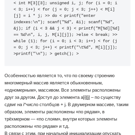
< int M[3][3]; unsigned i, j; for (i = 0; i 
< 3; i++) < for (j = 0; j < 3; j++) < M[i]
[j] = i * j; >> do < printf("enter 
indexes:\n"); scanf("%d", &i); scanf("%d", 
&j); if (i < 3 && j < 3) < printf("M[%d][%d] 
== %d\n", i, j, M[i][j]); >else < break; >> 
while (1); for (i = 0; i < 3; i++) < for (j 
= 0; j < 3; j++) < printf("\t%d", M[i][j]); 
>printf("\n"); > getch(); >
Особенностью является то, что по своему строению
многомерный массив является обыкновенным,
«одномерным», массивом. Все элементы расположены
друг за другом. Доступ до элемента a[i][j] – по существу
сдвиг на i*число столбцов + j. В двумерном массиве, таким
образом, элементы расположены «по рядам», в
трёхмерном — «по слоям», внутри которых элементы
расположены «по рядам» и т.д.
В связи с этим, при начальной инициализации опускать