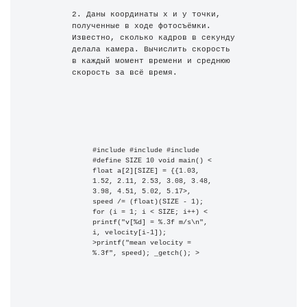
2. Даны координаты x и y точки, 
полученные в ходе фотосъёмки. 
Известно, сколько кадров в секунду 
делала камера. Вычислить скорость 
в каждый момент времени и среднюю 
скорость за всё время.
#include #include #include 
#define SIZE 10 void main() < 
float a[2][SIZE] = {{1.03, 
1.52, 2.11, 2.53, 3.08, 3.48, 
3.98, 4.51, 5.02, 5.17>, 
speed /= (float)(SIZE - 1); 
for (i = 1; i < SIZE; i++) < 
printf("v[%d] = %.3f m/s\n", 
i, velocity[i-1]); 
>printf("mean velocity = 
%.3f", speed); _getch(); >