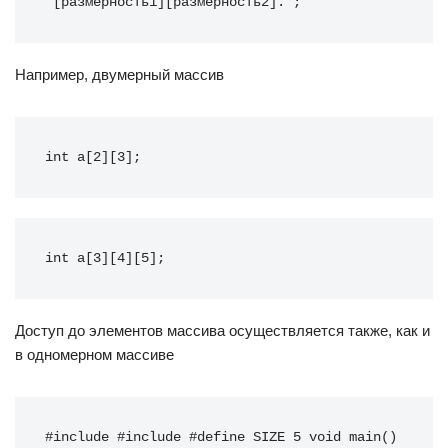
 [размерность1][размерность2]. ;
Например, двумерный массив
int a[2][3];
int a[3][4][5];
Доступ до элементов массива осуществляется также, как и
в одномерном массиве
#include #include #define SIZE 5 void main() 