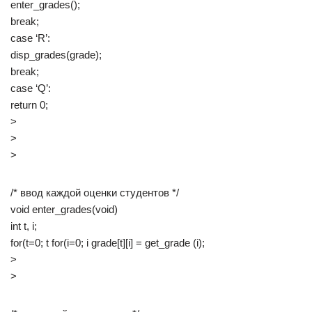
enter_grades();
break;
case ‘R’:
disp_grades(grade);
break;
case ‘Q’:
return 0;
>
>
>
/* ввод каждой оценки студентов */
void enter_grades(void)
int t, i;
for(t=0; t
for(i=0; i grade[t][i] = get_grade (i);
>
>