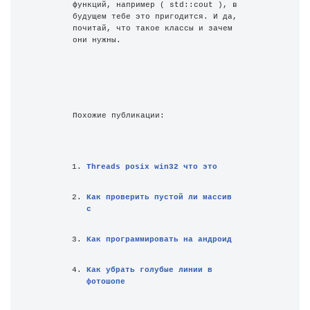
функций, например ( std::cout ), в 
будущем тебе это пригодится. И да, 
почитай, что такое классы и зачем 
они нужны.
Похожие публикации:
Threads posix win32 что это
Как проверить пустой ли массив 
c
Как программировать на андроид
Как убрать голубые линии в 
фотошопе