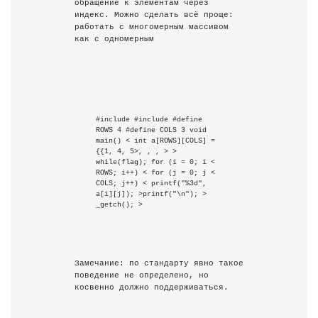
обращение к элементам через 
индекс. Можно сделать всё проще: 
работать с многомерным массивом 
как с одномерным
#include #include #define 
ROWS 4 #define COLS 3 void 
main() < int a[ROWS][COLS] = 
{{1, 4, 5>, , , > > 
while(flag); for (i = 0; i < 
ROWS; i++) < for (j = 0; j < 
COLS; j++) < printf("%3d", 
a[i][j]); >printf("\n"); > 
_getch(); >
Замечание: по стандарту явно такое 
поведение не определено, но 
косвенно должно поддерживаться.