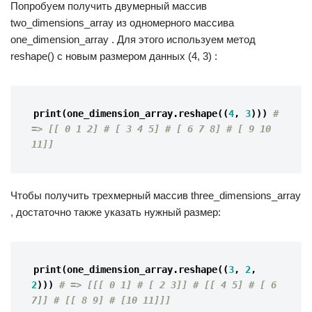
Попробуем получить двумерный массив
two_dimensions_array из одномерного массива
one_dimension_array . Для этого используем метод
reshape() с новым размером данных (4, 3) :
print
(
one_dimension_array
.
reshape
((
4
,
3
)))
# 
=> [[ 0 1 2] # [ 3 4 5] # [ 6 7 8] # [ 9 10 
11]]
Чтобы получить трехмерный массив three_dimensions_array
, достаточно также указать нужный размер:
print
(
one_dimension_array
.
reshape
((
3
,
2
,
2
)))
# => [[[ 0 1] # [ 2 3]] # [[ 4 5] # [ 6 
7]] # [[ 8 9] # [10 11]]]