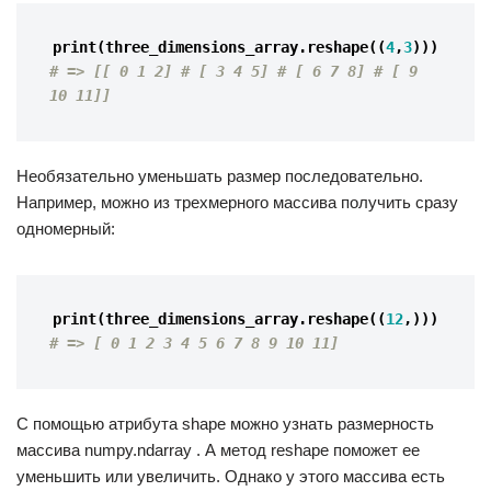
print
(
three_dimensions_array
.
reshape
((
4
,
3
)))
# => [[ 0 1 2] # [ 3 4 5] # [ 6 7 8] # [ 9 
10 11]]
Необязательно уменьшать размер последовательно.
Например, можно из трехмерного массива получить сразу
одномерный:
print
(
three_dimensions_array
.
reshape
((
12
,)))
# => [ 0 1 2 3 4 5 6 7 8 9 10 11]
С помощью атрибута shape можно узнать размерность
массива numpy.ndarray . А метод reshape поможет ее
уменьшить или увеличить. Однако у этого массива есть