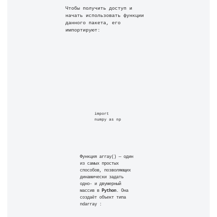
Чтобы получить доступ и 
начать использовать функции 
данного пакета, его 
импортируют:
import 
numpy as np
Функция array() — один 
из самых простых 
способов, позволяющих 
динамически задать 
одно- и двумерный 
массив в 
Python
. Она 
создаёт объект типа 
ndarray :