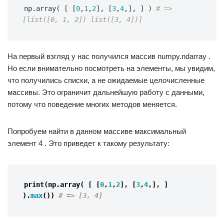
np
.
array
(
[
[
0
,
1
,
2
],
[
3
,
4
,],
]
)
# => 
[list([0, 1, 2]) list([3, 4])]
На первый взгляд у нас получился массив numpy.ndarray .
Но если внимательно посмотреть на элементы, мы увидим,
что получились списки, а не ожидаемые целочисленные
массивы. Это ограничит дальнейшую работу с данными,
потому что поведение многих методов меняется.
Попробуем найти в данном массиве максимальный
элемент 4 . Это приведет к такому результату:
print
(
np
.
array
(
[
[
0
,
1
,
2
],
[
3
,
4
,],
]
).
max
())
# => [3, 4]