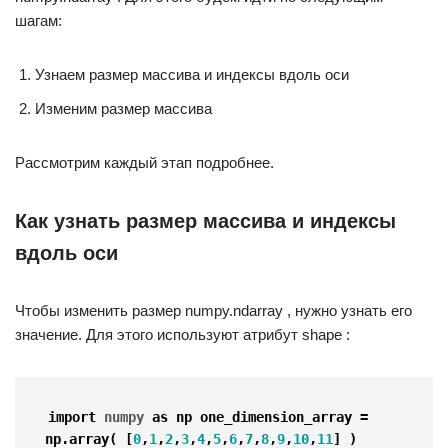
шагам:
Узнаем размер массива и индексы вдоль оси
Изменим размер массива
Рассмотрим каждый этап подробнее.
Как узнать размер массива и индексы
вдоль оси
Чтобы изменить размер numpy.ndarray , нужно узнать его
значение. Для этого используют атрибут shape :
import 
numpy
as
np
one_dimension_array
=
np
.
array
(
[
0
,
1
,
2
,
3
,
4
,
5
,
6
,
7
,
8
,
9
,
10
,
11
]
)