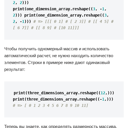
2
,
2
)))
print
(
one_dimension_array
.
reshape
((
3
,
-
1
,
2
)))
print
(
one_dimension_array
.
reshape
((
3
,
2
,
-
1
)))
# => [[[ 0 1] # [ 2 3]] # [[ 4 5] # 
[ 6 7]] # [[ 8 9] # [10 11]]]
Чтобы получить одномерный массив и использовать
автоматический расчет, не нужно находить количество
элементов. Строки в примере ниже дают одинаковый
результат:
print
(
three_dimensions_array
.
reshape
((
12
,)))
print
(
three_dimensions_array
.
reshape
((
-
1
,)))
# => [ 0 1 2 3 4 5 6 7 8 9 10 11]
Теперь вы знаете, как определять размерность массива.