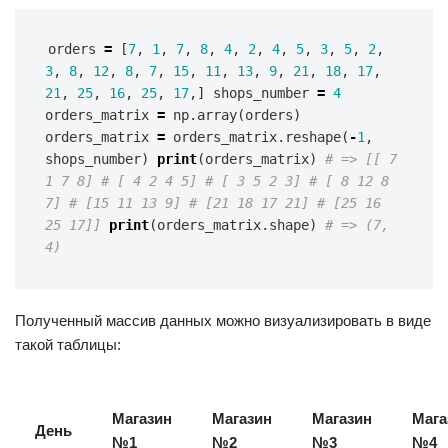
orders 
=
[
7
,
1
,
7
,
8
,
4
,
2
,
4
,
5
,
3
,
5
,
2
,
3
,
8
,
12
,
8
,
7
,
15
,
11
,
13
,
9
,
21
,
18
,
17
,
21
,
25
,
16
,
25
,
17
,]
shops_number
=
4
orders_matrix
=
np
.
array
(
orders
)
orders_matrix
=
orders_matrix
.
reshape
(
-
1
,
shops_number
)
print
(
orders_matrix
)
# => [[ 7 
1 7 8] # [ 4 2 4 5] # [ 3 5 2 3] # [ 8 12 8 
7] # [15 11 13 9] # [21 18 17 21] # [25 16 
25 17]]
print
(
orders_matrix
.
shape
)
# => (7, 
4)
Полученный массив данных можно визуализировать в виде
такой таблицы:
Магазин
Магазин
Магазин
Мага
День
№1
№2
№3
№4