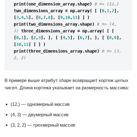
print
(
one_dimension_array
.
shape
)
# => (12,)
two_dimensions_array
=
np
.
array
(
[
[
0
,
1
,
2
],
[
3
,
4
,
5
],
[
6
,
7
,
8
],
[
9
,
10
,
11
]
]
)
print
(
two_dimensions_array
.
shape
)
# => (4, 
3)
three_dimensions_array
=
np
.
array
(
[
[
[
0
,
1
],
[
2
,
3
],
],
[
[
4
,
5
],
[
6
,
7
],
],
[
[
8
,
9
],
[
10
,
11
]
]
]
)
print
(
three_dimensions_array
.
shape
)
# => (3, 
2, 2)
В примере выше атрибут shape возвращает кортеж целых
чисел. Длина кортежа указывает на размерность массива:
(12,) — одномерный массив
(4, 3) — двумерный массив
(3, 2, 2) — трехмерный массив