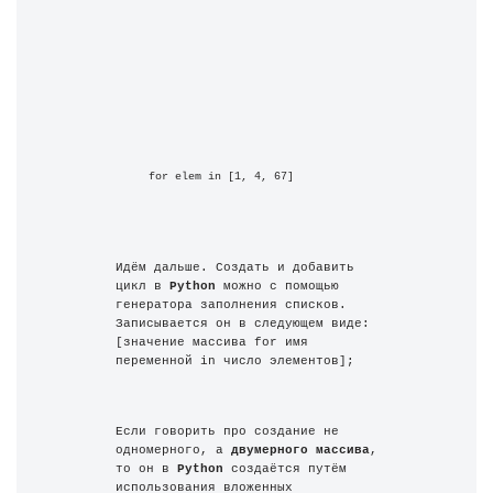
for elem in [1, 4, 67]
Идём дальше. Создать и добавить 
цикл в 
Python
 можно с помощью 
генератора заполнения списков. 
Записывается он в следующем виде: 
[значение массива for имя 
переменной in число элементов];
Если говорить про создание не 
одномерного, а 
двумерного массива
, 
то он в 
Python
 создаётся путём 
использования вложенных 