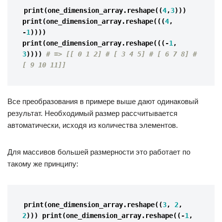
print
(
one_dimension_array
.
reshape
((
4
,
3
)))
print
(
one_dimension_array
.
reshape
(((
4
,
-
1
))))
print
(
one_dimension_array
.
reshape
(((
-
1
,
3
))))
# => [[ 0 1 2] # [ 3 4 5] # [ 6 7 8] # 
[ 9 10 11]]
Все преобразования в примере выше дают одинаковый
результат. Необходимый размер рассчитывается
автоматически, исходя из количества элементов.
Для массивов большей размерности это работает по
такому же принципу:
print
(
one_dimension_array
.
reshape
((
3
,
2
,
2
)))
print
(
one_dimension_array
.
reshape
((
-
1
,