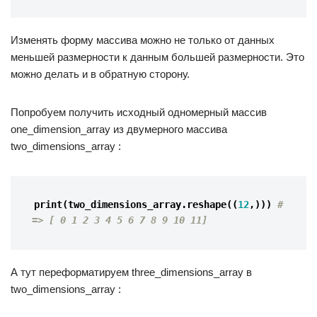
Изменять форму массива можно не только от данных
меньшей размерности к данным большей размерности. Это
можно делать и в обратную сторону.
Попробуем получить исходный одномерный массив
one_dimension_array из двумерного массива
two_dimensions_array :
print
(
two_dimensions_array
.
reshape
((
12
,)))
# 
=> [ 0 1 2 3 4 5 6 7 8 9 10 11]
А тут переформатируем three_dimensions_array в
two_dimensions_array :