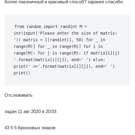
более лаконичный и красивый способ? заранее спасибо
from random import randint M = 
int(input('Please enter the size of matrix: 
')) matrix = [[randint(1, 50) for _ in 
range(M)] for _ in range(M)] for i in 
range(M): for j in range(M): if matrix[i][j] 
'.format(matrix[i][j]), end=' ') else: 
print(' <>'.format(matrix[i][j]), end=' ') 
print()
Отслеживать
задан 11 авг 2020 в 20:03
43 5 5 бронзовых знаков