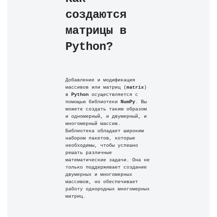
создаются 
матрицы в 
Python?
Добавление и модификация 
массивов или матриц (
matrix
) 
в 
Python
 осуществляется с 
помощью библиотеки 
NumPy
. Вы 
можете создать таким образом 
и одномерный, и двумерный, и 
многомерный массив. 
Библиотека обладает широким 
набором пакетов, которые 
необходимы, чтобы успешно 
решать различные 
математические задачи. Она не 
только поддерживает создание 
двумерных и многомерных 
массивов, но обеспечивает 
работу однородных многомерных 
матриц.