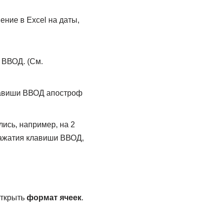
ение в Excel на даты,
 ВВОД. (См.
клавиши ВВОД апостроф
лись, например, на 2
 нажатия клавиши ВВОД,
открыть
формат ячеек
.