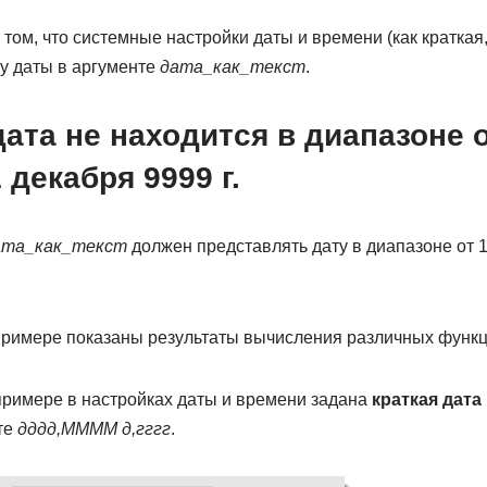
в том, что системные настройки даты и времени (как краткая
у даты в аргументе
дата_как_текст
.
ата не находится в диапазоне о
1 декабря 9999 г.
ата_как_текст
должен представлять дату в диапазоне от 1 
примере показаны результаты вычисления различных функ
примере в настройках даты и времени задана
краткая дата
те
дддд,ММММ д,гггг
.