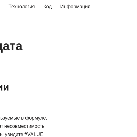
Технология
Код
Информация
дата
ии
льзуемые в формуле,
ет несовместимость
вы увидите #VALUE!