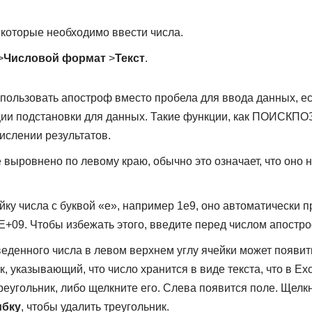
 которые необходимо ввести числа.
>
Числовой формат
>
Текст
.
ользовать апостроф вместо пробела для ввода данных, е
ии подстановки для данных. Такие функции, как ПОИСКПОЗ
слении результатов.
е выровнено по левому краю, обычно это означает, что оно
йку числа с буквой «е», например 1e9, оно автоматически п
E+09. Чтобы избежать этого, введите перед числом апостро
веденного числа в левом верхнем углу ячейки может появи
, указывающий, что число хранится в виде текста, что в Ex
реугольник, либо щелкните его. Слева появится поле. Щелк
ибку
, чтобы удалить треугольник.