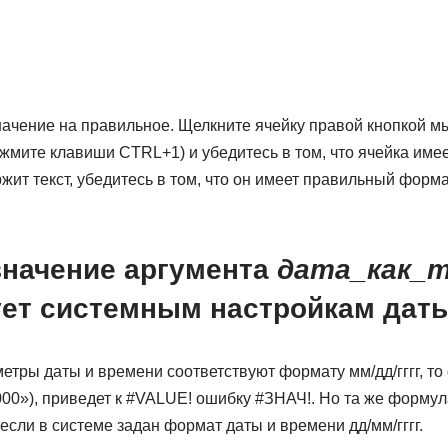
начение на правильное. Щелкните ячейку правой кнопкой м
жмите клавиши CTRL+1) и убедитесь в том, что ячейка име
жит текст, убедитесь в том, что он имеет правильный форм
значение аргумента
дата_как_
ует системным настройкам дат
тры даты и времени соответствуют формату мм/дд/гггг, то 
0»), приведет к #VALUE! ошибку #ЗНАЧ!. Но та же формул
если в системе задан формат даты и времени дд/мм/гггг.