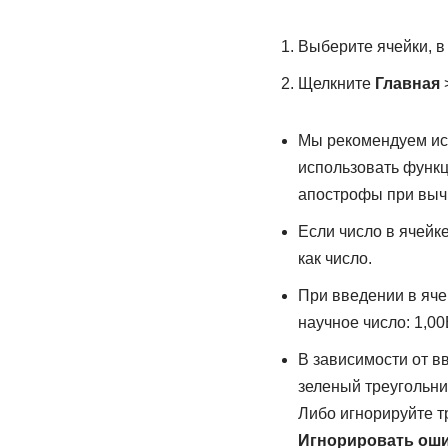
Выберите ячейки, в
Щелкните
Главная
Мы рекомендуем исп
использовать функц
апострофы при вычи
Если число в ячейк
как число.
При введении в яче
научное число: 1,00
В зависимости от в
зеленый треугольник
Либо игнорируйте т
Игнорировать ош