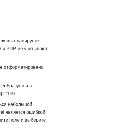
сли вы планируете
 и ВПР, не учитывают
 не отформатировано
реобразуется в
ф: ‘1e9
ться небольшой
cel является ошибкой.
ните поле и выберите