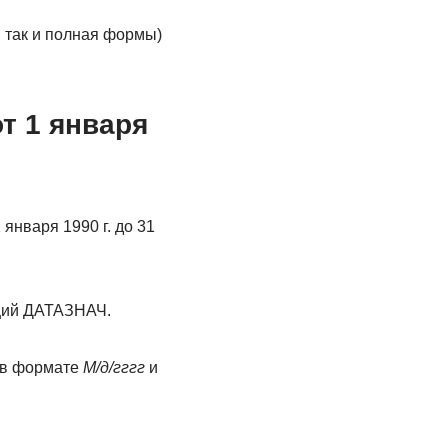
, так и полная формы)
т 1 января
января 1990 г. до 31
ций ДАТАЗНАЧ.
в формате
М/д/гггг
и