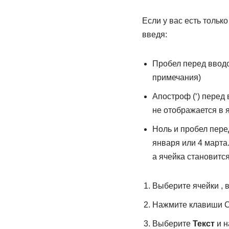
Если у вас есть тольк
введя:
Пробел перед вводо
примечания)
Апостроф (‘) перед
не отображается в я
Ноль и пробел перед
января или 4 марта.
а ячейка становитс
Выберите ячейки , в
Нажмите клавиши C
Выберите
Текст
и н