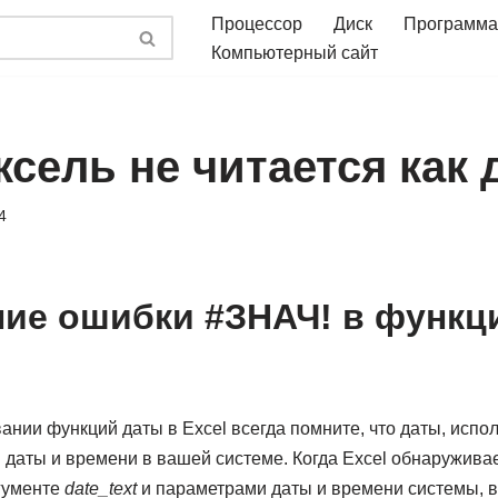
Процессор
Диск
Программа
Компьютерный сайт
ксель не читается как 
4
ие ошибки #ЗНАЧ! в функц
Ч
ании функций даты в Excel всегда помните, что даты, испо
 даты и времени в вашей системе. Когда Excel обнаружива
гументе
date_text
и параметрами даты и времени системы, 