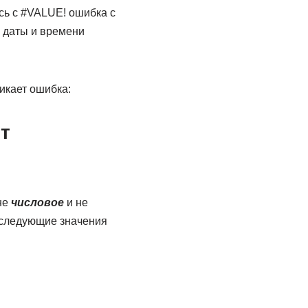
есь с #VALUE! ошибка с
 даты и времени
икает ошибка:
т
не
числовое
и не
 следующие значения