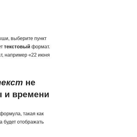
ыши, выберите пункт
ет
текстовый
формат.
ат, например «22 июня
текст
не
ы и времени
формула, такая как
а будет отображать