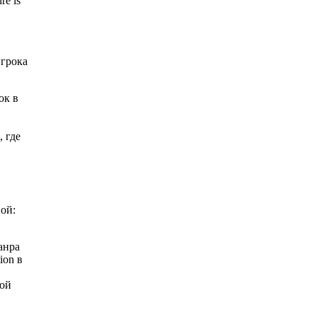
re is
игрока
ок в
 где
ной:
анра
ion в
ной