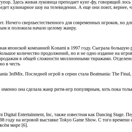
тупор. Здесь живая луковица преподает кунг-фу, говорящий лось
едет кулинарное шоу на телевидении. А еще они поют, вернее, 
. Ничего сверхъестественного для современных игроков, но дл
овым и положила начало целому жанру.
нная японской компанией Konami в 1997 году. Сыграла большую 
большое количество продолжений, но и не одно издание на игро
к продажам в общей сложности миллионными тиражами. Отделен
но в честь
nia 3rdMix. Последней игрой в серии стала Beatmania: The Final,
 именно она сделала жанр ритм-игр популярным, хоть пока толь
Digital Entertainment, Inc, также известная как Dancing Stage. П
98 году на игровой выставке Tokyo Game Show. С того времени 
сём мире [6].