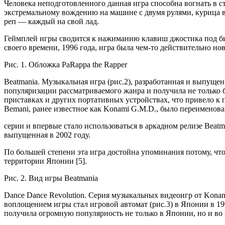
Человека неподготовленного данная игра способна вогнать в с
экстремальному вождению на машине с двумя рулями, курица в
реп — каждый на свой лад.
Геймплей игры сводится к нажиманию клавиш джостика под бит
своего времени, 1996 года, игра была чем-то действительно н
Рис. 1. Обложка PaRappa the Rapper
Beatmania. Музыкальная игра (рис.2), разработанная и выпуще
популяризации рассматриваемого жанра и получила не только 
приставках и других портативных устройствах, что привело 
Bemani, ранее известное как Konami G.M.D., было переименова
серии и впервые стало использоваться в аркадном релизе Beatma
выпущенная в 2002 году.
По большей степени эта игра достойна упоминания потому, что
территории Японии [5].
Рис. 2. Вид игры Beatmania
Dance Dance Revolution. Серия музыкальных видеоигр от Konami 
воплощением игры стал игровой автомат (рис.3) в Японии в 19
получила огромную популярность не только в Японии, но и во в