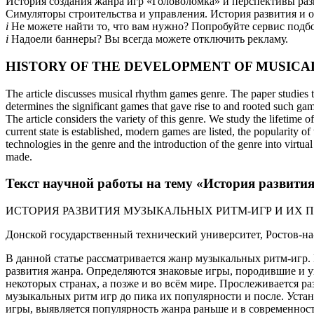
История создания жанра игр «Головоломка» и перспективы раз
Симуляторы строительства и управления. История развития и 
i
Не можете найти то, что вам нужно? Попробуйте сервис подб
i
Надоели баннеры? Вы всегда можете отключить рекламу.
HISTORY OF THE DEVELOPMENT OF MUSICA
The article discusses musical rhythm games genre. The paper studies th
determines the significant games that gave rise to and rooted such gam
The article considers the variety of this genre. We study the lifetime 
current state is established, modern games are listed, the popularity o
technologies in the genre and the introduction of the genre into virtual
made.
Текст научной работы на тему «История развити
ИСТОРИЯ РАЗВИТИЯ МУЗЫКАЛЬНЫХ РИТМ-ИГР И ИХ 
Донской государственный технический университет, Ростов-на
В данной статье рассматривается жанр музыкальных ритм-игр. 
развития жанра. Определяются знаковые игры, породившие и 
некоторых странах, а позже и во всём мире. Прослеживается р
музыкальных ритм игр до пика их популярности и после. Уст
игры, выявляется популярность жанра раньше и в современнос