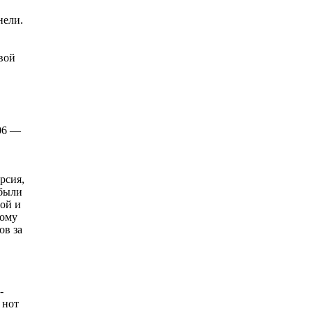
нели.
вой
006 —
рсия,
 были
ной и
тому
ов за
-
 нот