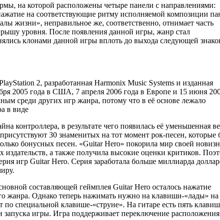
рмы, на которой расположены четыре панели с направлениями:
я нажатие на соответствующие ритму исполняемой композиции па
лы жизни», неправильное же, соответственно, отнимает часть
грышу уровня. После появления данной игры, жанр стал
нялись клонами данной игры вплоть до выхода следующей знако
PlayStation 2, разработанная Harmonix Music Systems и изданная
ября 2005 года в США, 7 апреля 2006 года в Европе и 15 июня 2
ным среди других игр жанра, потому что в её основе лежало
а в виде
айна контроллера, в результате чего появилась её уменьшенная ве
 присутствуют 30 знаменитых на тот момент рок-песен, которые
колько бонусных песен. «Guitar Hero» покорила мир своей новиз
х издательств, а также получила высокие оценки критиков. Поэ
ерия игр Guitar Hero. Серия заработала больше миллиарда доллар
иру.
сновной составляющей геймплея Guitar Hero осталось нажатие
ого жанра. Однако теперь нажимать нужно на клавиши-«лады» на
т по специальной клавише-«струне». На гитаре есть пять клавиш
и запуска игры. Игра поддерживает переключение расположения