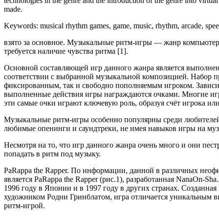
technologies in the genre and the introduction of the genre into virtual
made.
Keywords: musical rhythm games, game, music, rhythm, arcade, spee
взято за основное. Музыкальные ритм-игры — жанр компьютерны
требуется наличие чувства ритма [1].
Основной составляющей игр данного жанра является выполне
соответствии с выбранной музыкальной композицией. Набор пр
фиксированным, так и свободно пополняемым игроком. Зависи
выполненные действия игры награждаются очками. Многие игр
эти самые очки играют ключевую роль, образуя счёт игрока ил
Музыкальные ритм-игры особенно популярны среди любителей 
любимые опенинги и саундтреки, не имея навыков игры на му
Несмотря на то, что игр данного жанра очень много и они пест
попадать в ритм под музыку.
PaRappa the Rapper. По информации, данной в различных неофи
является PaRappa the Rapper (рис.1), разработанная NanaOn-Sha.
1996 году в Японии и в 1997 году в других странах. Созданн
художником Родни Гринблатом, игра отличается уникальным в
ритм-игрой.