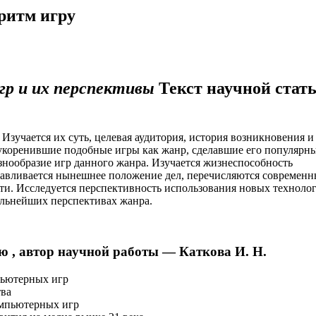
ритм игру
р и их перспективы
Текст научной стат
 Изучается их суть, целевая аудитория, история возникновения и
 укоренившие подобные игры как жанр, сделавшие его популярн
азнообразие игр данного жанра. Изучается жизнеспособность
анавливается нынешнее положение дел, перечисляются современн
ти. Исследуется перспективность использования новых технолог
льнейших перспективах жанра.
ю , автор научной работы — Каткова И. Н.
мпьютерных игр
тва
омпьютерных игр