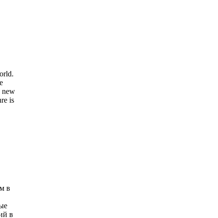
orld.
e
ng new
re is
м в
ые
ий в