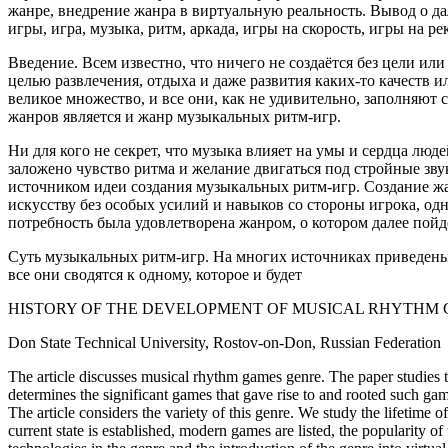
жанре, внедрение жанра в виртуальную реальность. Вывод о д
игры, игра, музыка, ритм, аркада, игры на скорость, игры на ре
Введение. Всем известно, что ничего не создаётся без цели и
целью развлечения, отдыха и даже развития каких-то качеств
великое множество, и все они, как не удивительно, заполняю
жанров является и жанр музыкальных ритм-игр.
Ни для кого не секрет, что музыка влияет на умы и сердца люд
заложено чувство ритма и желание двигаться под стройные зву
источником идеи создания музыкальных ритм-игр. Создание ж
искусству без особых усилий и навыков со стороны игрока, од
потребность была удовлетворена жанром, о котором далее пойдё
Суть музыкальных ритм-игр. На многих источниках приведены
все они сводятся к одному, которое и будет
HISTORY OF THE DEVELOPMENT OF MUSICAL RHYTHM 
Don State Technical University, Rostov-on-Don, Russian Federation
The article discusses musical rhythm games genre. The paper studies th
determines the significant games that gave rise to and rooted such gam
The article considers the variety of this genre. We study the lifetime 
current state is established, modern games are listed, the popularity o