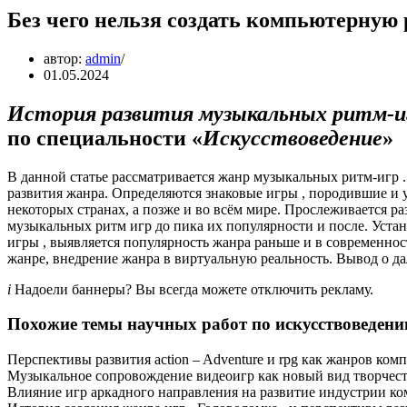
Без чего нельзя создать компьютерную 
автор:
admin
01.05.2024
История развития музыкальных ритм-иг
по специальности «
Искусствоведение
»
В данной статье рассматривается жанр музыкальных ритм-игр .
развития жанра. Определяются знаковые игры , породившие и
некоторых странах, а позже и во всём мире. Прослеживается р
музыкальных ритм игр до пика их популярности и после. Уст
игры , выявляется популярность жанра раньше и в современнос
жанре, внедрение жанра в виртуальную реальность. Вывод о да
i
Надоели баннеры? Вы всегда можете отключить рекламу.
Похожие темы научных работ по искусствоведени
Перспективы развития action – Adventure и rpg как жанров ко
Музыкальное сопровождение видеоигр как новый вид творчес
Влияние игр аркадного направления на развитие индустрии к