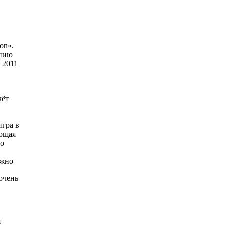
on».
ению
 2011
чёт
игра в
яющая
по
ожно
очень
я