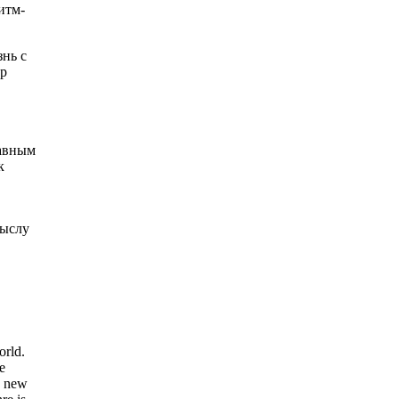
итм-
знь с
гр
лавным
к
мыслу
orld.
e
ng new