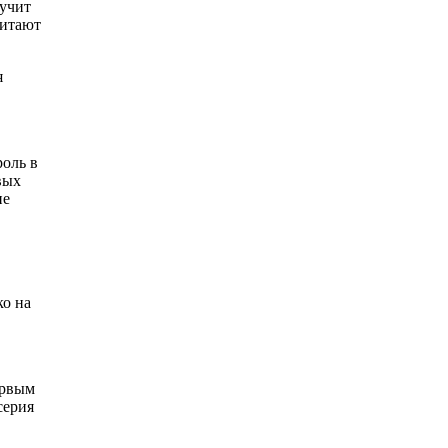
 учит
читают
я
роль в
вых
ие
ко на
ервым
серия