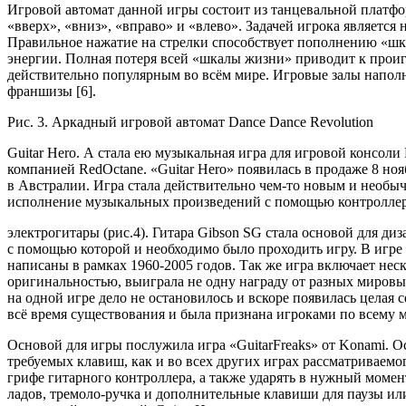
Игровой автомат данной игры состоит из танцевальной платфо
«вверх», «вниз», «вправо» и «влево». Задачей игрока являетс
Правильное нажатие на стрелки способствует пополнению «шка
энергии. Полная потеря всей «шкалы жизни» приводит к прои
действительно популярным во всём мире. Игровые залы напол
франшизы [6].
Рис. 3. Аркадный игровой автомат Dance Dance Revolution
Guitar Hero. А стала ею музыкальная игра для игровой консоли 
компанией RedOctane. «Guitar Hero» появилась в продаже 8 но
в Австралии. Игра стала действительно чем-то новым и необыч
исполнение музыкальных произведений с помощью контроллер
электрогитары (рис.4). Гитара Gibson SG стала основой для диз
с помощью которой и необходимо было проходить игру. В игре
написаны в рамках 1960-2005 годов. Так же игра включает нес
оригинальностью, выиграла не одну награду от разных мировы
на одной игре дело не остановилось и вскоре появилась целая с
всё время существования и была признана игроками по всему м
Основой для игры послужила игра «GuitarFreaks» от Konami. О
требуемых клавиш, как и во всех других играх рассматриваем
грифе гитарного контроллера, а также ударять в нужный момен
ладов, тремоло-ручка и дополнительные клавиши для паузы ил