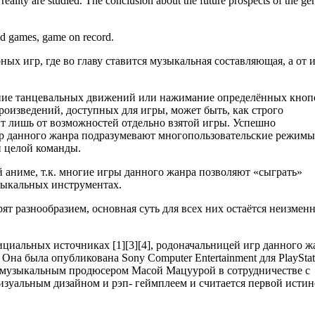
 reality are studied. The conclusion about the future prospects of the gen
d games, game on record.
х игр, где во главу ставится музыкальная составляющая, а от 
ние танцевальных движений или нажимание определённых кноп
оизведений, доступных для игры, может быть, как строго
т лишь от возможностей отдельно взятой игры. Успешно
 данного жанра подразумевают многопользовательские режимы,
и целой команды.
аниме, т.к. многие игры данного жанра позволяют «сыграть»
зыкальных инструментах.
рят разнообразием, основная суть для всех них остаётся неизмен
циальных источниках [1][3][4], родоначальницей игр данного ж
 Она была опубликована Sony Computer Entertainment для PlayStat
ая музыкальным продюсером Масой Мацуурой в сотрудничестве с
изуальным дизайном и рэп- геймплеем и считается первой исти