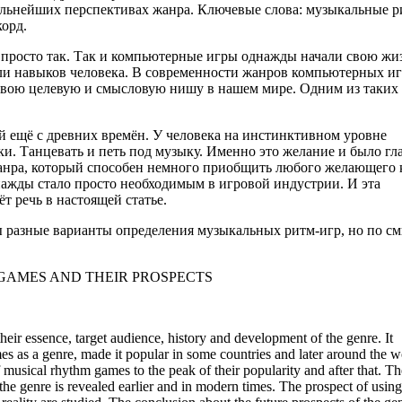
альнейших перспективах жанра. Ключевые слова: музыкальные р
корд.
ли просто так. Так и компьютерные игры однажды начали свою жи
 или навыков человека. В современности жанров компьютерных и
т свою целевую и смысловую нишу в нашем мире. Одним из таких
ей ещё с древних времён. У человека на инстинктивном уровне
ки. Танцевать и петь под музыку. Именно это желание и было г
анра, который способен немного приобщить любого желающего 
нажды стало просто необходимым в игровой индустрии. И эта
т речь в настоящей статье.
 разные варианты определения музыкальных ритм-игр, но по с
GAMES AND THEIR PROSPECTS
eir essence, target audience, history and development of the genre. It
es as a genre, made it popular in some countries and later around the w
of musical rhythm games to the peak of their popularity and after that. Th
f the genre is revealed earlier and in modern times. The prospect of usi