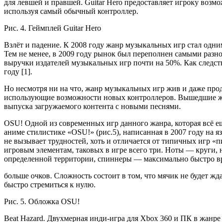
для левшей и правшей. Guitar Hero предоставляет игроку возмо
используя самый обычный контроллер.
Рис. 4. Геймплей Guitar Hero
Взлёт и падение. К 2008 году жанр музыкальных игр стал одни
Тем не менее, в 2009 году рынок был переполнен самыми разн
выручки издателей музыкальных игр почти на 50%. Как следст
году [1].
Но несмотря ни на что, жанр музыкальных игр жив и даже про
использующие возможности новых контроллеров. Вышедшие же
выпуска загружаемого контента с новыми песнями.
OSU! Одной из современных игр данного жанра, которая всё ещ
аниме стилистике «OSU!» (рис.5), написанная в 2007 году на 
не вызывает трудностей, хоть и отличается от типичных игр «
игровым элементам, таковых в игре всего три. Ноты — круги,
определенной территории, спиннеры — максимально быстро в
больше очков. Сложность состоит в том, что мячик не будет жд
быстро стремиться к нулю.
Рис. 5. Обложка OSU!
Beat Hazard. Двухмерная инди-игра для Xbox 360 и ПК в жанре