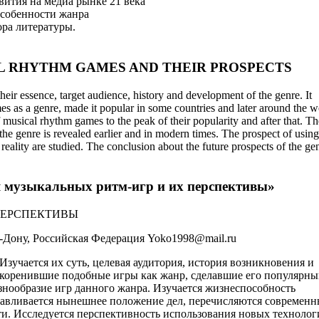
вития на медиа рынке 21 века
особенности жанра
ора литературы.
L RHYTHM GAMES AND THEIR PROSPECTS
eir essence, target audience, history and development of the genre. It
es as a genre, made it popular in some countries and later around the w
of musical rhythm games to the peak of their popularity and after that. Th
f the genre is revealed earlier and in modern times. The prospect of usi
 reality are studied. The conclusion about the future prospects of the gen
я музыкальных ритм-игр и их перспективы»
ПЕРСПЕКТИВЫ
-Дону, Российская Федерация Yoko1998@mail.ru
Изучается их суть, целевая аудитория, история возникновения и
укоренившие подобные игры как жанр, сделавшие его популярны
азнообразие игр данного жанра. Изучается жизнеспособность
анавливается нынешнее положение дел, перечисляются современн
ти. Исследуется перспективность использования новых технолог