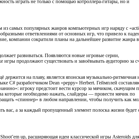
жность играть не только с помощью котроллера-гитары, но и
м из самых популярных жанров компьютерных игр наряду с «acti
ообразными ответвлениями от основных игр, что привело к пад
вие, компании сократили планы на дальнейшее развитие жанра в
должает развиваться. Появляются новые игровые серии,
 игры продолжают существовать и завоёвывать аудиторию за с
ё держится на плаву, является японская музыкально-ритмичная 
языке C# разработчиком Dean «peppy» Herbert. Геймплей составл
пианино»: игроку предстоит вести курсор за мячиком, скачущим 
 на которые необходимо нажать, слайдеры — провести мячик по
ращать «спиннер» в любом направлении, чтобы получить как м
ать вас, а за каждый пропущенный элемент полоска жизни будет 
 Shoot’em up, расширяющая идеи классической игры Asteroids дл