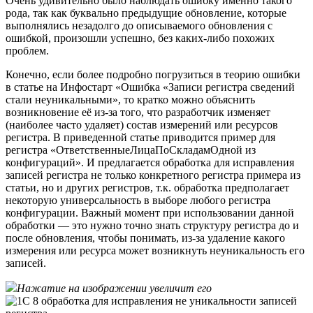
Очень удивительно было наблюдать ошибку именно такого
рода, так как буквально предыдущие обновление, которые
выполнялись незадолго до описываемого обновления с
ошибкой, произошли успешно, без каких-либо похожих
проблем.
Конечно, если более подробно погрузиться в теорию ошибки
в статье на Инфостарт «Ошибка «Записи регистра сведений
стали неуникальными», то кратко можно объяснить
возникновение её из-за того, что разработчик изменяет
(наиболее часто удаляет) состав измерений или ресурсов
регистра. В приведенной статье приводится пример для
регистра «ОтветственныеЛицаПоСкладамОдной из
конфигураций». И предлагается обработка для исправления
записей регистра не только конкретного регистра примера из
статьи, но и других регистров, т.к. обработка предполагает
некоторую универсальность в выборе любого регистра
конфигурации. Важный момент при использовании данной
обработки — это нужно точно знать структуру регистра до и
после обновления, чтобы понимать, из-за удаление какого
измерения или ресурса может возникнуть неуникальность его
записей.
Нажатие на изображении увеличит его