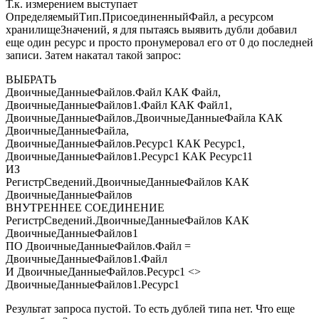
Т.к. измерением выступает
ОпределяемыйТип.ПрисоединенныйФайл, а ресурсом
хранилищеЗначений, я для пытаясь выявить дубли добавил
еще один ресурс и просто пронумеровал его от 0 до последней
записи. Затем накатал такой запрос:
ВЫБРАТЬ
ДвоичныеДанныеФайлов.Файл КАК Файл,
ДвоичныеДанныеФайлов1.Файл КАК Файл1,
ДвоичныеДанныеФайлов.ДвоичныеДанныеФайла КАК
ДвоичныеДанныеФайла,
ДвоичныеДанныеФайлов.Ресурс1 КАК Ресурс1,
ДвоичныеДанныеФайлов1.Ресурс1 КАК Ресурс11
ИЗ
РегистрСведений.ДвоичныеДанныеФайлов КАК
ДвоичныеДанныеФайлов
ВНУТРЕННЕЕ СОЕДИНЕНИЕ
РегистрСведений.ДвоичныеДанныеФайлов КАК
ДвоичныеДанныеФайлов1
ПО ДвоичныеДанныеФайлов.Файл =
ДвоичныеДанныеФайлов1.Файл
И ДвоичныеДанныеФайлов.Ресурс1 <>
ДвоичныеДанныеФайлов1.Ресурс1
Результат запроса пустой. То есть дублей типа нет. Что еще