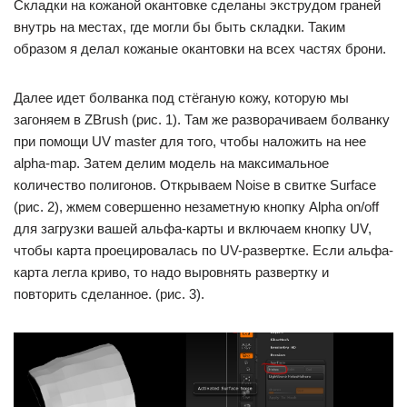
Складки на кожаной окантовке сделаны экструдом граней
внутрь на местах, где могли бы быть складки. Таким
образом я делал кожаные окантовки на всех частях брони.
Далее идет болванка под стёганую кожу, которую мы
загоняем в ZBrush (рис. 1). Там же разворачиваем болванку
при помощи UV master для того, чтобы наложить на нее
аlpha-map. Затем делим модель на максимальное
количество полигонов. Открываем Noise в свитке Surface
(рис. 2), жмем совершенно незаметную кнопку Аlpha on/off
для загрузки вашей альфа-карты и включаем кнопку UV,
чтобы карта проецировалась по UV-развертке. Если альфа-
карта легла криво, то надо выровнять развертку и
повторить сделанное. (рис. 3).