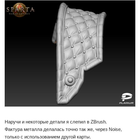
Наручи и некоторые детали я слепил в ZBrush.
Фактура металла делалась точно так же, через Noise,
только с использованием другой карты.