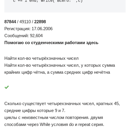
c 
+=
1
end
;
Write
(
'Всего: '
,
c
)
87844
/ 49110 /
22898
Регистрация: 17.06.2006
Сообщений: 92,604
Помогаю со студенческими работами здесь
Найти кол-во четырёхзначных чисел
Найти кол-во четырёхзначных чисел, у которых сумма
крайних цифр чётна, а сумма средних цифр нечётна
Сколько существует четырехзначных чисел, кратных 45,
средние цифры которые 9 и 7.
циклы с неизвестным числом повторения. двумя
способами через While условия do и repeat серия.