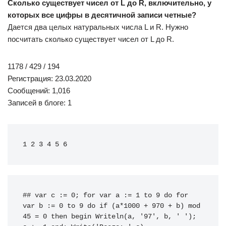
Сколько существует чисел от L до R, включительно, у
которых все цифры в десятичной записи четные?
Дается два целых натуральных числа L и R. Нужно
посчитать сколько существует чисел от L до R.
1178 / 429 / 194
Регистрация: 23.03.2020
Сообщений: 1,016
Записей в блоге: 1
1 2 3 4 5 6
## 
var
 c 
:
=
0
;
for
var
 a 
:
=
1
to
9
do
for
var
 b 
:
=
0
to
9
do
if
(
a
*
1000
+
970
+
 b
)
mod
45
=
0
then
begin
Writeln
(
a
,
'97'
,
 b
,
' '
)
;