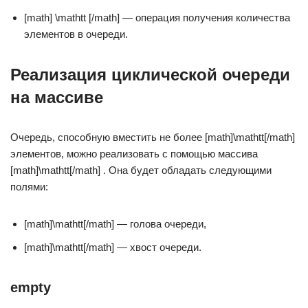
[math] \mathtt [/math] — операция получения количества
элементов в очереди.
Реализация циклической очереди
на массиве
Очередь, способную вместить не более [math]\mathtt[/math]
элементов, можно реализовать с помощью массива
[math]\mathtt
[/math] . Она будет обладать следующими
полями:
[math]\mathtt[/math] — голова очереди,
[math]\mathtt[/math] — хвост очереди.
empty