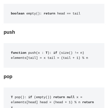
boolean
 empty(): 
return
 head == tail
push
function
 push(x : 
T
): 
if
 (size() != n) 
elements[tail] = x tail = (tail + 1) % n
pop
T
 pop(): 
if
 (empty()) 
return null
 x = 
elements[head] head = (head + 1) % n 
return
x