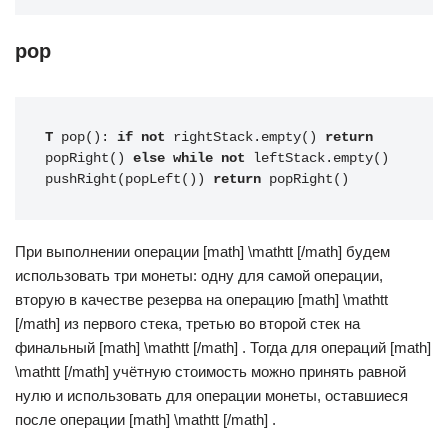
pop
T
 pop(): 
if
not
 rightStack.empty() 
return
popRight() 
else
while
not
 leftStack.empty() 
pushRight(popLeft()) 
return
 popRight()
При выполнении операции [math] \mathtt [/math] будем
использовать три монеты: одну для самой операции,
вторую в качестве резерва на операцию [math] \mathtt
[/math] из первого стека, третью во второй стек на
финальный [math] \mathtt [/math] . Тогда для операций [math]
\mathtt [/math] учётную стоимость можно принять равной
нулю и использовать для операции монеты, оставшиеся
после операции [math] \mathtt [/math] .