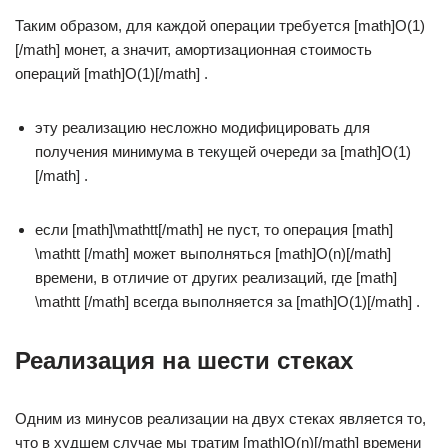
Таким образом, для каждой операции требуется [math]O(1)
[/math] монет, а значит, амортизационная стоимость
операций [math]O(1)[/math] .
эту реализацию несложно модифицировать для
получения минимума в текущей очереди за [math]O(1)
[/math] .
если [math]\mathtt[/math] не пуст, то операция [math]
\mathtt [/math] может выполняться [math]O(n)[/math]
времени, в отличие от других реализаций, где [math]
\mathtt [/math] всегда выполняется за [math]O(1)[/math] .
Реализация на шести стеках
Одним из минусов реализации на двух стеках является то,
что в худшем случае мы тратим [math]O(n)[/math] времени