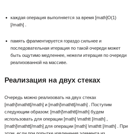
каждая операция выполняется за время [math]O(1)
[/math] .
память фрагментируется гораздо сильнее и
последовательная итерация по такой очереди может
быть ощутимо медленнее, нежели итерация по очереди
реализованной на массиве.
Реализация на двух стеках
Очередь можно реализовать на двух стеках
[math]\mathtt[/math] и [math]\mathtt[/math] . Поступим
следующим образом: [math]\mathtt[/math] будем
использовать для операции [math] \mathtt [/math] ,
[math]\mathtt[/math] для операции [math] \mathtt [/math] . При
этом, если при попытке извлечения элемента из