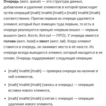
Очередь
(англ.
queue
) — это структура данных,
добавление и удаление элементов в которой происходит
путём операций [math] \mathtt [/math] и [math] \mathtt [/math]
соответственно. Притом первым из очереди удаляется
элемент, который был помещен туда первым, то есть в
очереди реализуется принцип «первым вошел — первым
вышел» (англ.
first-in, first-out — FIFO
). У очереди имеется
голова
(англ.
head
) и
хвост
(англ.
tail
). Когда элемент
ставится в очередь, он занимает место в её хвосте. Из
очереди всегда выводится элемент, который находится в ее
голове. Очередь поддерживает следующие операции:
[math] \mathtt [/math] — проверка очереди на наличие в
ней элементов,
[math] \mathtt [/math] (запись в очередь) — операция
вставки нового элемента,
[math] \mathtt [/math] (снятие с очереди) — операция
удаления нового элемента,