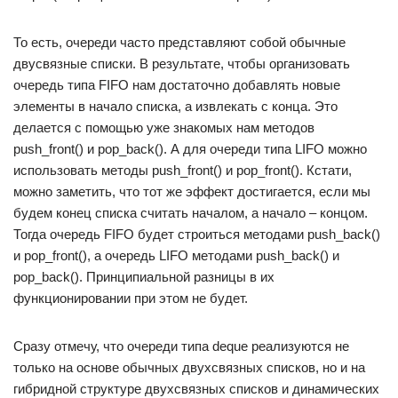
То есть, очереди часто представляют собой обычные
двусвязные списки. В результате, чтобы организовать
очередь типа FIFO нам достаточно добавлять новые
элементы в начало списка, а извлекать с конца. Это
делается с помощью уже знакомых нам методов
push_front() и pop_back(). А для очереди типа LIFO можно
использовать методы push_front() и pop_front(). Кстати,
можно заметить, что тот же эффект достигается, если мы
будем конец списка считать началом, а начало – концом.
Тогда очередь FIFO будет строиться методами push_back()
и pop_front(), а очередь LIFO методами push_back() и
pop_back(). Принципиальной разницы в их
функционировании при этом не будет.
Сразу отмечу, что очереди типа deque реализуются не
только на основе обычных двухсвязных списков, но и на
гибридной структуре двухсвязных списков и динамических