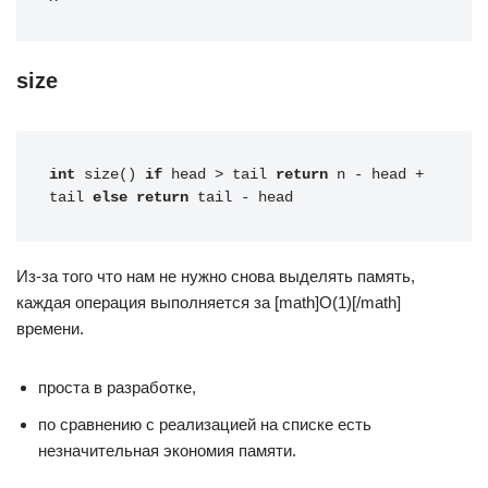
size
int
 size() 
if
 head > tail 
return
 n - head + 
tail 
else
return
 tail - head
Из-за того что нам не нужно снова выделять память,
каждая операция выполняется за [math]O(1)[/math]
времени.
проста в разработке,
по сравнению с реализацией на списке есть
незначительная экономия памяти.