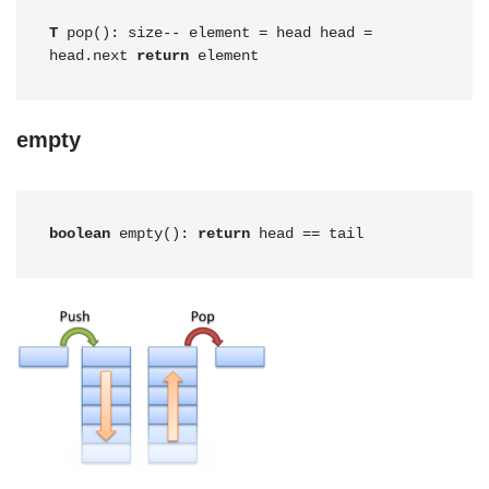
T
 pop(): size-- element = head head = 
head.next 
return
 element
empty
boolean
 empty(): 
return
 head == tail