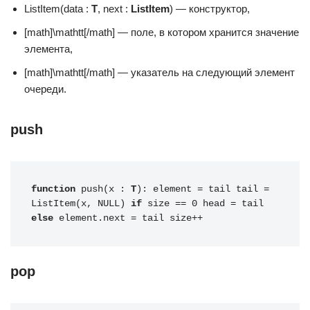
ListItem(data :
T
, next :
ListItem
) — конструктор,
[math]\mathtt[/math] — поле, в котором хранится значение
элемента,
[math]\mathtt[/math] — указатель на следующий элемент
очереди.
push
function
 push(x : 
T
): element = tail tail = 
ListItem(x, NULL) 
if
 size == 0 head = tail 
else
 element.next = tail size++
pop