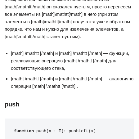
[math]\mathtt[/math] он оказался пустым, просто перенесем
все элементы из [math]\mathtt[/math] в него (при этом
элементы в [math]\mathtt[/math] получатся уже в обратном
порядке, что нам и нужно для извлечения элементов, а
[math]\mathtt[/math] станет пустым).
[math] \mathtt [/math] и [math] \mathtt [/math] — функции,
реализующие операцию [math] \mathtt [/math] для
соответствующего стека,
[math] \mathtt [/math] и [math] \mathtt [/math] — аналогично
операции [math] \mathtt [/math] .
push
function
 push(x : 
T
): pushLeft(x)